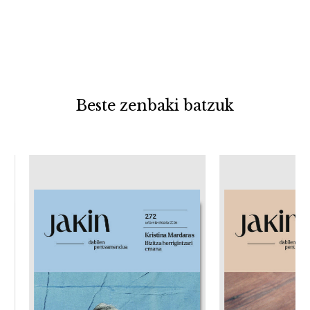
Beste zenbaki batzuk