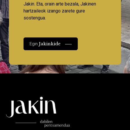
Jakin. Eta, orain arte bezala, Jakinen
hartzaileok izango zarete gure
sostengua.
Jakinkide
Egin