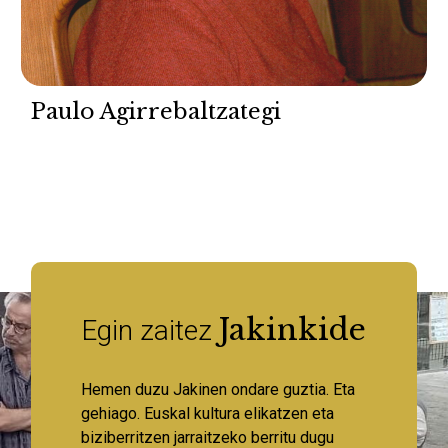
Paulo Agirrebaltzategi
Jakinkide
Egin zaitez
Hemen duzu Jakinen ondare guztia. Eta
gehiago. Euskal kultura elikatzen eta
biziberritzen jarraitzeko berritu dugu