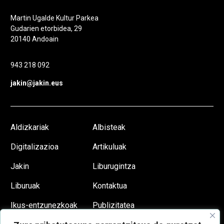
Martin Ugalde Kultur Parkea
Gudarien etorbidea, 29
20140 Andoain
943 218 092
jakin@jakin.eus
Aldizkariak
Albisteak
Digitalizazioa
Artikuluak
Jakin
Liburugintza
Liburuak
Kontaktua
Ikus-entzunezkoak
Publizitatea