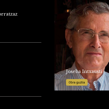
orratzaz
Previous
Joxe Azurmendi
Obra guztia