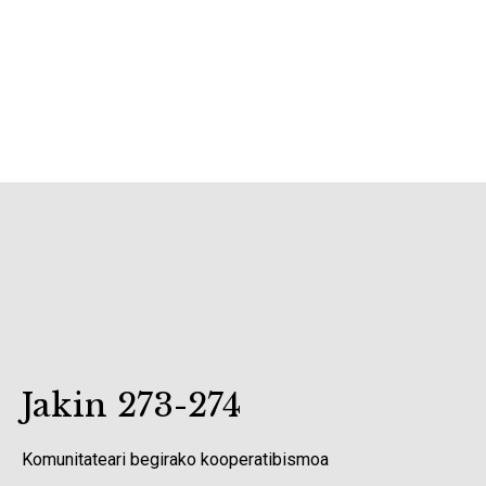
Jakin 273-274
Komunitateari begirako kooperatibismoa