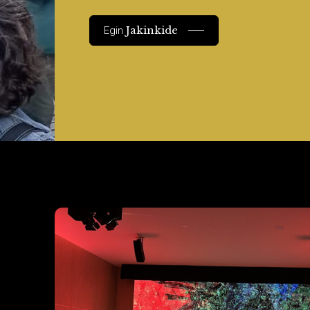
Jakinkide
Egin