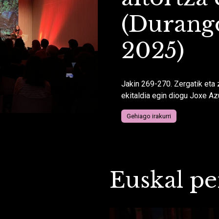
(Durang
2025)
Jakin 269-270. Zergatik eta 
ekitaldia egin diogu Joxe Azu
Gehiago irakurri
Euskal p