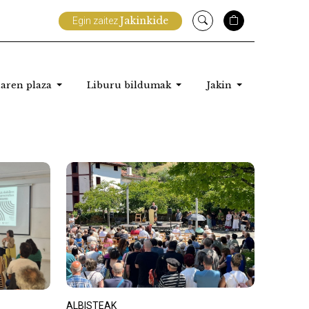
Jakinkide
Egin zaitez
aren plaza
Liburu bildumak
Jakin
ALBISTEAK