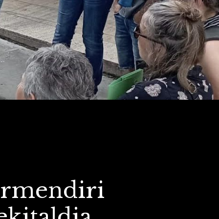
urmendiri
ekitaldia