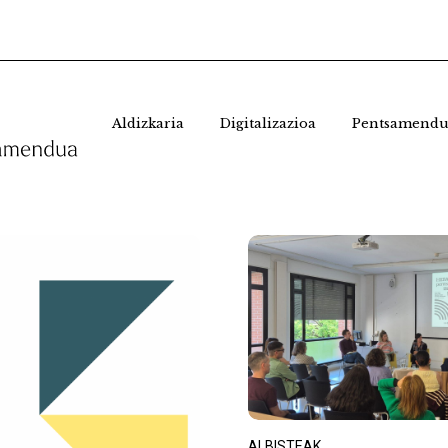
Aldizkaria
Digitalizazioa
Pentsamendu
endua,
ALBISTEAK