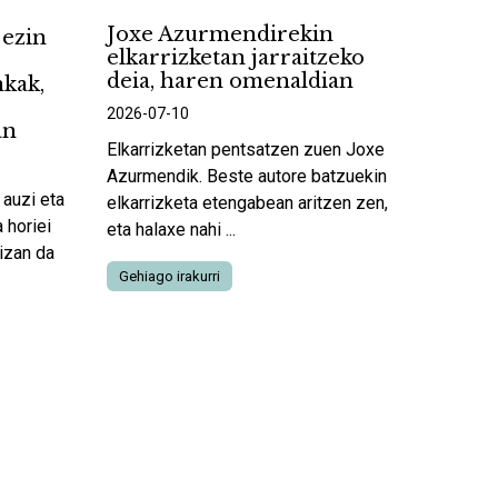
Joxe Azurmendirekin
 ezin
elkarrizketan jarraitzeko
deia, haren omenaldian
kak,
2026-07-10
an
Elkarrizketan pentsatzen zuen Joxe
Azurmendik. Beste autore batzuekin
 auzi eta
elkarrizketa etengabean aritzen zen,
 horiei
eta halaxe nahi ...
izan da
Gehiago irakurri