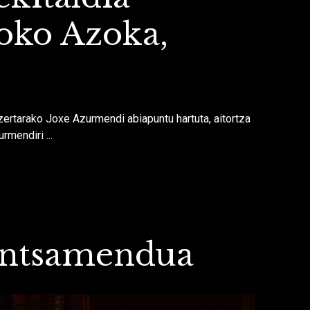
oko Azoka,
zertarako Joxe Azurmendi abiapuntu hartuta, aitortza
rmendiri ...
entsamendua