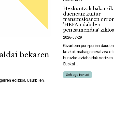
Hezkuntzak bakarrik
duenean: kultur
transmisioaren erron
'HEFAn dabilen
pentsamendua' ziklo
2026-07-29
Gizartean puri-purian dauden
kezkak mahaigaineratzea eta
aldai bekaren
buruzko eztabaidak sortzea 
Euskal ...
Gehiago irakurri
garren edizioa, Usurbilen,