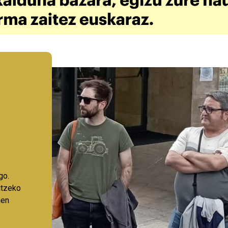
go.
aitzeko
nen