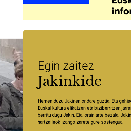
Egin zaitez
Jakinkide
Hemen duzu Jakinen ondare guztia. Eta gehia
Euskal kultura elikatzen eta biziberritzen jarr
berritu dugu Jakin. Eta, orain arte bezala, Jaki
hartzaileok izango zarete gure sostengua.