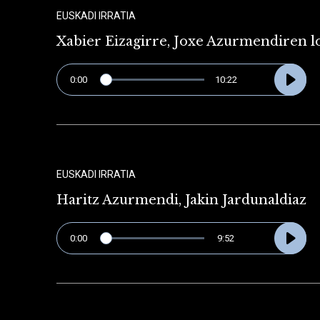
EUSKADI IRRATIA
Xabier Eizagirre, Joxe Azurmendiren l
0:00
10:22
EUSKADI IRRATIA
Haritz Azurmendi, Jakin Jardunaldiaz
0:00
9:52