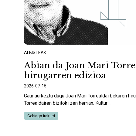
ALBISTEAK
Abian da Joan Mari Torre
hirugarren edizioa
2026-07-15
Gaur aurkeztu dugu Joan Mari Torrealdai bekaren hiru
Torrealdairen bizitoki zen herrian. Kultur ...
Gehiago irakurri