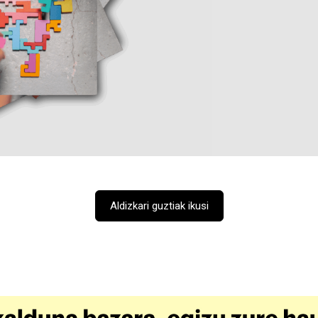
Aldizkari guztiak ikusi