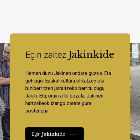
Jakinkide
Egin zaitez
Hemen duzu Jakinen ondare guztia. Eta
gehiago. Euskal kultura elikatzen eta
biziberritzen jarraitzeko berritu dugu
Jakin. Eta, orain arte bezala, Jakinen
hartzaileok izango zarete gure
sostengua.
Jakinkide
Egin