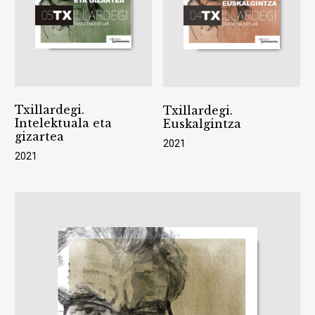
Txillardegi.
Txillardegi.
Intelektuala eta
Euskalgintza
gizartea
2021
2021