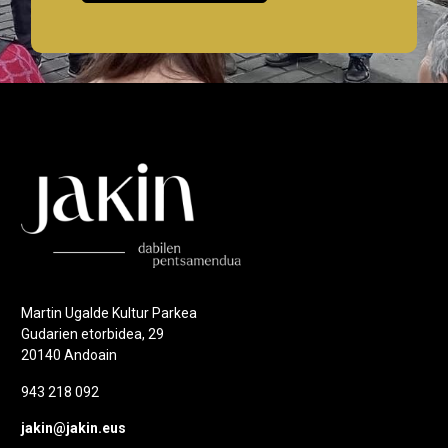
Martin Ugalde Kultur Parkea
Gudarien etorbidea, 29
20140 Andoain
943 218 092
jakin@jakin.eus