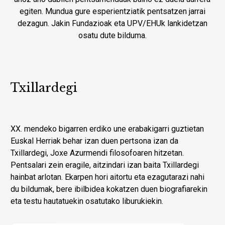
egiten. Mundua gure esperientziatik pentsatzen jarrai
dezagun. Jakin Fundazioak eta UPV/EHUk lankidetzan
osatu dute bilduma.
Txillardegi
XX. mendeko bigarren erdiko une erabakigarri guztietan
Euskal Herriak behar izan duen pertsona izan da
Txillardegi, Joxe Azurmendi filosofoaren hitzetan.
Pentsalari zein eragile, aitzindari izan baita Txillardegi
hainbat arlotan. Ekarpen hori aitortu eta ezagutarazi nahi
du bildumak, bere ibilbidea kokatzen duen biografiarekin
eta testu hautatuekin osatutako liburukiekin.