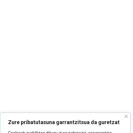
Zure pribatutasuna garrantzitsua da guretzat