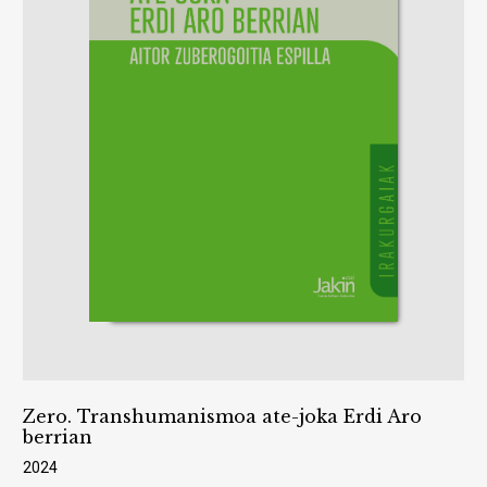
Zero. Transhumanismoa ate-joka Erdi Aro
berrian
2024