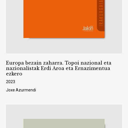
Europa bezain zaharra. Topoi nazional eta
nazionalistak Erdi Aroa eta Ernazimentua
ezkero
2023
Joxe Azurmendi