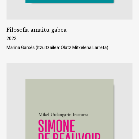
Filosofia amaitu gabea
2022
Marina Garcés (Itzultzailea: Olatz Mitxelena Larreta)