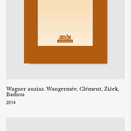
Wagner auziaz. Wangermée, Clément, Žižek,
Badiou
2014