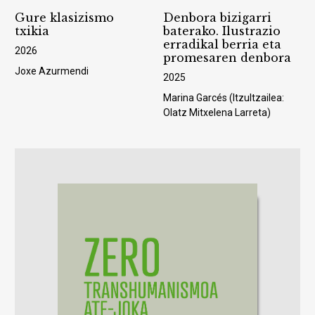
Gure klasizismo
Denbora bizigarri
txikia
baterako. Ilustrazio
erradikal berria eta
2026
promesaren denbora
Joxe Azurmendi
2025
Marina Garcés (Itzultzailea:
Olatz Mitxelena Larreta)