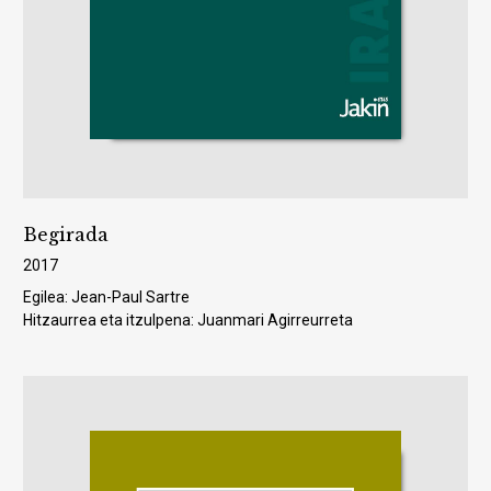
Begirada
2017
Egilea: Jean-Paul Sartre
Hitzaurrea eta itzulpena: Juanmari Agirreurreta