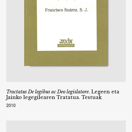
Tractatus De legibus ac Deo legislatore
. Legeen eta
Jainko legegilearen Tratatua. Testuak
2010