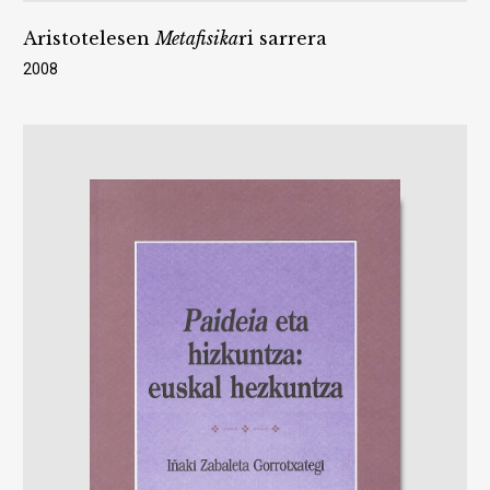
Aristotelesen
Metafisika
ri sarrera
2008