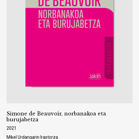
Simone de Beauvoir, norbanakoa eta
burujabetza
2021
Mikel Urdangarin Irastorza