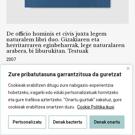
De officio hominis et civis juxta legem
naturalem libri duo. Gizakiaren eta
herritarraren eginbeharrak, lege naturalaren
arabera, bi liburukitan. Testuak
2007
Zure pribatutasuna garrantzitsua da guretzat
Cookieak erabiltzen ditugu zure nabigazio-esperientzia
hobetzeko, iragarki edo eduki pertsonalizatuak hornitzeko
eta gure trafikoa aztertzeko. "Onartu guztiak" sakatuz, gure
cookieak erabiltzea onartzen duzu.
Cookie Politika ikusi
Pertsonalizatu
Denak baztertu
Denak onartu