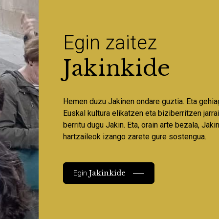
Egin zaitez
Jakinkide
Hemen duzu Jakinen ondare guztia. Eta gehia
Euskal kultura elikatzen eta biziberritzen jarr
berritu dugu Jakin. Eta, orain arte bezala, Jaki
hartzaileok izango zarete gure sostengua.
Jakinkide
Egin