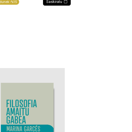
Saskiratu
dunek -%15