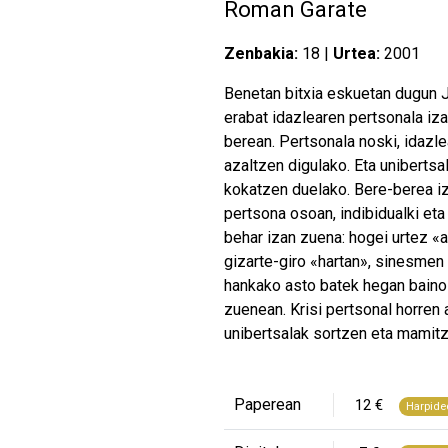
Roman Garate
Zenbakia:
18 |
Urtea:
2001
Benetan bitxia eskuetan dugun Je
erabat idazlearen pertsonala iza
berean. Pertsonala noski, idazle
azaltzen digulako. Eta unibertsal
kokatzen duelako. Bere-berea iz
pertsona osoan, indibidualki eta 
behar izan zuena: hogei urtez «
gizarte-giro «hartan», sinesmen
hankako asto batek hegan baino
zuenean. Krisi pertsonal horren 
unibertsalak sortzen eta mamitze
Paperean
12 €
Harpide