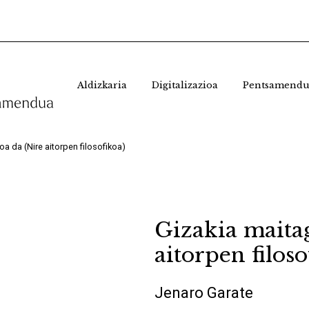
Aldizkaria
Digitalizazioa
Pentsamendu
a da (Nire aitorpen filosofikoa)
Gizakia maita
aitorpen filoso
Jenaro Garate