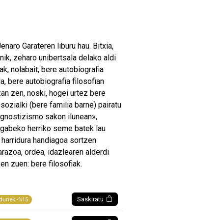
naro Garateren liburu hau. Bitxia,
nik, zeharo unibertsala delako aldi
ak, nolabait, bere autobiografia
a, bere autobiografia filosofian
an zen, noski, hogei urtez bere
sozialki (bere familia barne) pairatu
agnostizismo sakon ilunean»,
 gabeko herriko seme batek lau
 harridura handiagoa sortzen
arazoa, ordea, idazlearen alderdi
n zuen: bere filosofiak.
Saskiratu
dunek -%15