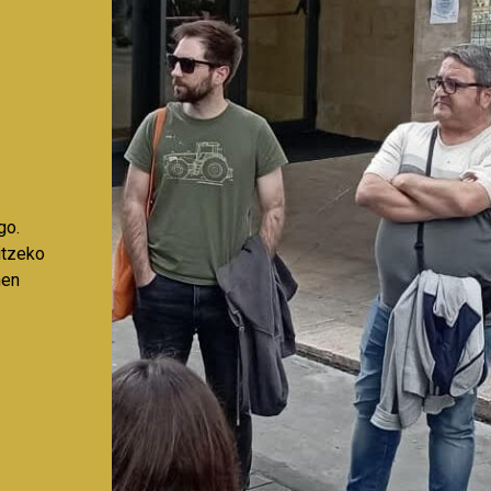
go.
aitzeko
nen