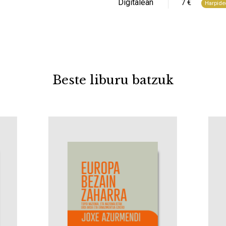
Digitalean
7 €
Harpide
Beste liburu batzuk