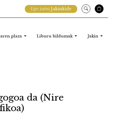
Jakinkide
Egin zaitez
aren plaza
Liburu bildumak
Jakin
gogoa da (Nire
fikoa)