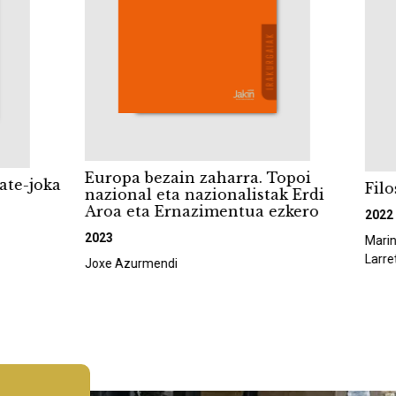
Europa bezain zaharra. Topoi
e-joka
Filoso
nazional eta nazionalistak Erdi
Aroa eta Ernazimentua ezkero
2022
2023
Marina G
Larreta)
Joxe Azurmendi