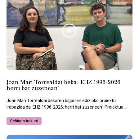
Joan Mari Torrealdai beka: 'EHZ 1996-2026:
herri bat zuzenean'
Joan Mari Torrealdai bekaren bigarren edizioko proiektu
irabazlea da 'EHZ 1996-2026: herri bat zuzenean'. Proiektua ...
Gehiago irakurri