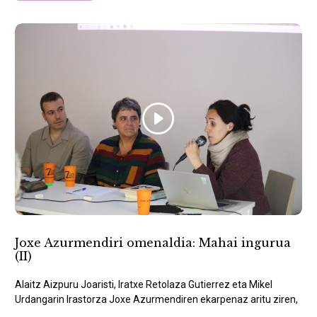
Joxe Azurmendiri omenaldia: Mahai ingurua
(II)
Alaitz Aizpuru Joaristi, Iratxe Retolaza Gutierrez eta Mikel
Urdangarin Irastorza Joxe Azurmendiren ekarpenaz aritu ziren,
...