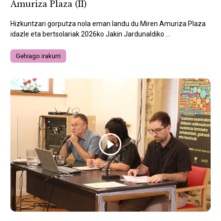
Amuriza Plaza (II)
Hizkuntzari gorputza nola eman landu du Miren Amuriza Plaza
idazle eta bertsolariak 2026ko Jakin Jardunaldiko ...
Gehiago irakurri