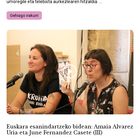
umoregile eta telebista aurkezlearen hitzaldia. ...
Gehiago irakurri
Euskara esanindartzeko bidean: Amaia Alvarez
Uria eta June Fernandez Casete (III)