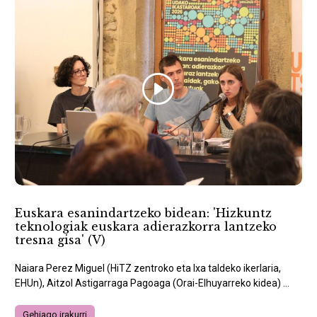
Euskara esanindartzeko bidean: 'Hizkuntz
teknologiak euskara adierazkorra lantzeko
tresna gisa' (V)
Naiara Perez Miguel (HiTZ zentroko eta Ixa taldeko ikerlaria,
EHUn), Aitzol Astigarraga Pagoaga (Orai-Elhuyarreko kidea) ...
Gehiago irakurri