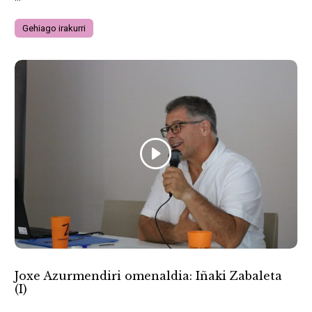
Gehiago irakurri
Joxe Azurmendiri omenaldia: Iñaki Zabaleta
(I)