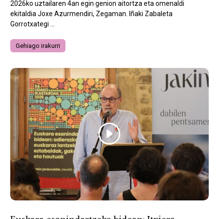
2026ko uztailaren 4an egin genion aitortza eta omenaldi
ekitaldia Joxe Azurmendiri, Zegaman. Iñaki Zabaleta
Gorrotxategi ...
Gehiago irakurri