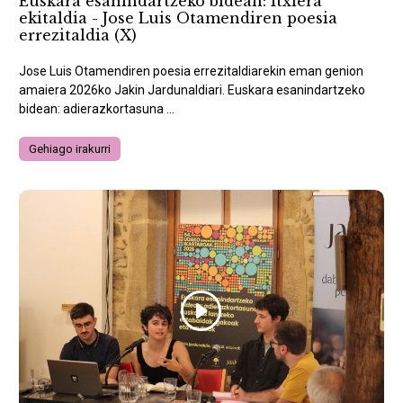
Euskara esanindartzeko bidean: Itxiera
ekitaldia - Jose Luis Otamendiren poesia
errezitaldia (X)
Jose Luis Otamendiren poesia errezitaldiarekin eman genion
amaiera 2026ko Jakin Jardunaldiari. Euskara esanindartzeko
bidean: adierazkortasuna ...
Gehiago irakurri