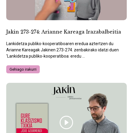
Jakin 273-274: Arianne Kareaga Irazabalbeitia
Lankidetza publiko-kooperatiboaren eredua aztertzen du
Arianne Kareagak Jakinen 273-274. zenbakirako idatzi duen
'Lankidetza publiko-kooperatiboa: eredu ...
Gehiago irakurri