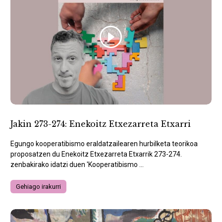
Jakin 273-274: Enekoitz Etxezarreta Etxarri
Egungo kooperatibismo eraldatzailearen hurbilketa teorikoa
proposatzen du Enekoitz Etxezarreta Etxarrik 273-274.
zenbakirako idatzi duen 'Kooperatibismo ...
Gehiago irakurri