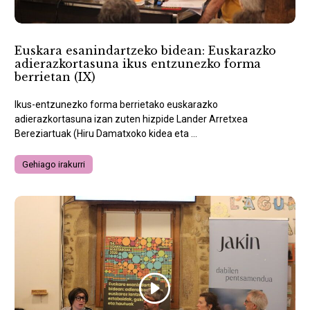
Euskara esanindartzeko bidean: Euskarazko
adierazkortasuna ikus entzunezko forma
berrietan (IX)
Ikus-entzunezko forma berrietako euskarazko
adierazkortasuna izan zuten hizpide Lander Arretxea
Bereziartuak (Hiru Damatxoko kidea eta ...
Gehiago irakurri