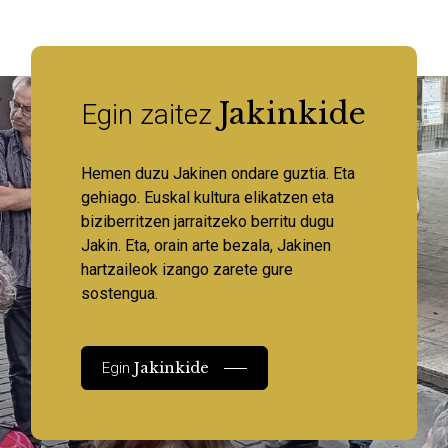
Jakinkide
Egin zaitez
Hemen duzu Jakinen ondare guztia. Eta
gehiago. Euskal kultura elikatzen eta
biziberritzen jarraitzeko berritu dugu
Jakin. Eta, orain arte bezala, Jakinen
hartzaileok izango zarete gure
sostengua.
Jakinkide
Egin