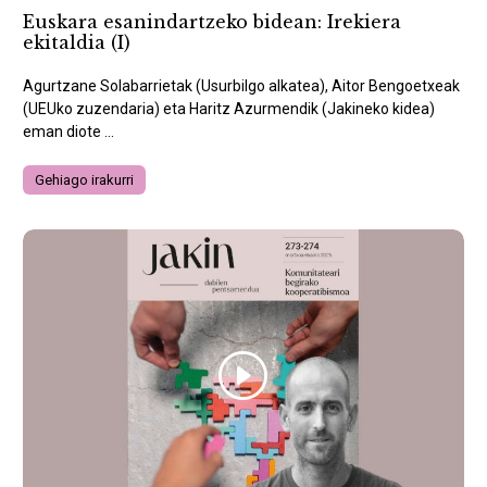
Euskara esanindartzeko bidean: Irekiera
ekitaldia (I)
Agurtzane Solabarrietak (Usurbilgo alkatea), Aitor Bengoetxeak
(UEUko zuzendaria) eta Haritz Azurmendik (Jakineko kidea)
eman diote ...
Gehiago irakurri