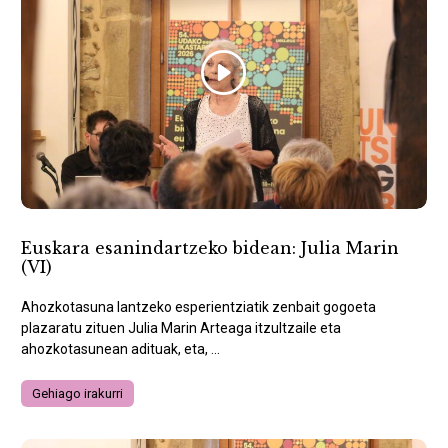
Euskara esanindartzeko bidean: Julia Marin
(VI)
Ahozkotasuna lantzeko esperientziatik zenbait gogoeta
plazaratu zituen Julia Marin Arteaga itzultzaile eta
ahozkotasunean adituak, eta, ...
Gehiago irakurri