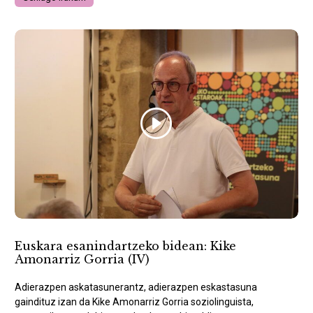
Euskara esanindartzeko bidean: Kike
Amonarriz Gorria (IV)
Adierazpen askatasunerantz, adierazpen eskastasuna
gaindituz izan da Kike Amonarriz Gorria soziolinguista,