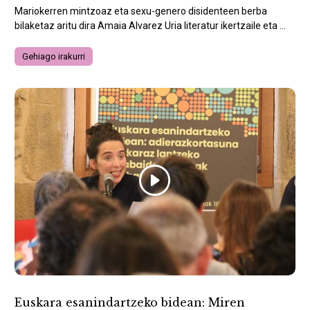
Mariokerren mintzoaz eta sexu-genero disidenteen berba
bilaketaz aritu dira Amaia Alvarez Uria literatur ikertzaile eta ...
Gehiago irakurri
Euskara esanindartzeko bidean: Miren