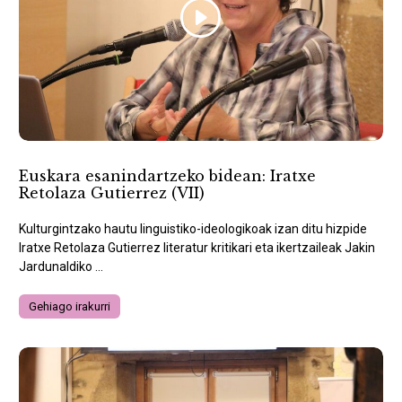
Euskara esanindartzeko bidean: Iratxe
Retolaza Gutierrez (VII)
Kulturgintzako hautu linguistiko-ideologikoak izan ditu hizpide
Iratxe Retolaza Gutierrez literatur kritikari eta ikertzaileak Jakin
Jardunaldiko ...
Gehiago irakurri