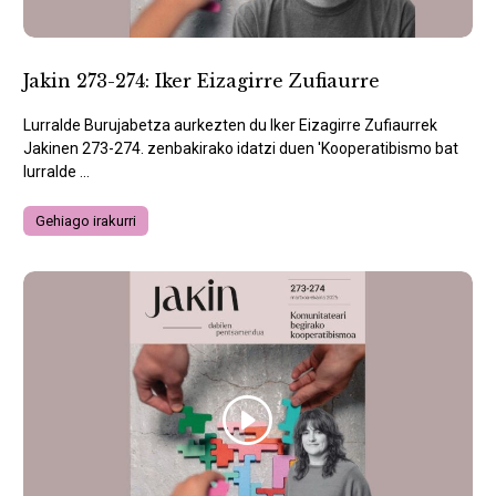
Jakin 273-274: Iker Eizagirre Zufiaurre
Lurralde Burujabetza aurkezten du Iker Eizagirre Zufiaurrek
Jakinen 273-274. zenbakirako idatzi duen 'Kooperatibismo bat
lurralde ...
Gehiago irakurri