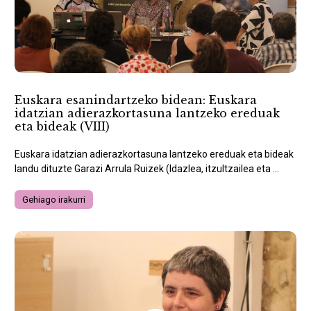
Euskara esanindartzeko bidean: Euskara
idatzian adierazkortasuna lantzeko ereduak
eta bideak (VIII)
Euskara idatzian adierazkortasuna lantzeko ereduak eta bideak
landu dituzte Garazi Arrula Ruizek (Idazlea, itzultzailea eta ...
Gehiago irakurri