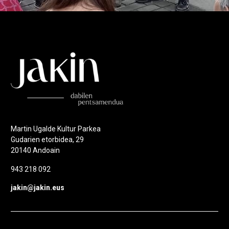
Martin Ugalde Kultur Parkea
Gudarien etorbidea, 29
20140 Andoain
943 218 092
jakin@jakin.eus