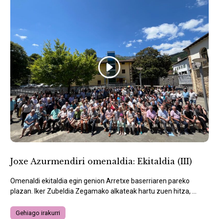
Joxe Azurmendiri omenaldia: Ekitaldia (III)
Omenaldi ekitaldia egin genion Arretxe baserriaren pareko
plazan. Iker Zubeldia Zegamako alkateak hartu zuen hitza, ...
Gehiago irakurri