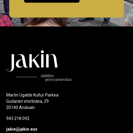
Martin Ugalde Kultur Parkea
Gudarien etorbidea, 29
20140 Andoain
943 218 092
jakin@jakin.eus