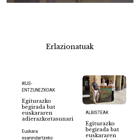
Erlazionatuak
IKUS-
ENTZUNEZKOAK
Egiturazko
begirada bat
euskararen
ALBISTEAK
adierazkortasunari
Egiturazko
begirada bat
Euskara
euskararen
esanindartzeko