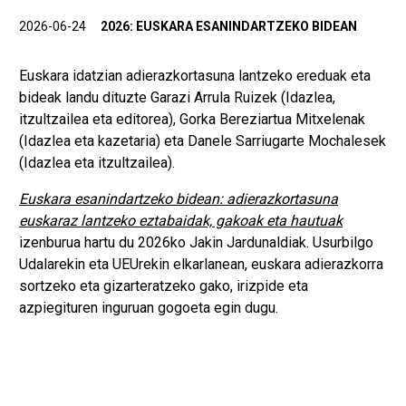
2026-06-24
2026: EUSKARA ESANINDARTZEKO BIDEAN
Euskara idatzian adierazkortasuna lantzeko ereduak eta
bideak landu dituzte Garazi Arrula Ruizek (Idazlea,
itzultzailea eta editorea), Gorka Bereziartua Mitxelenak
(Idazlea eta kazetaria) eta Danele Sarriugarte Mochalesek
(Idazlea eta itzultzailea).
Euskara esanindartzeko bidean: adierazkortasuna
euskaraz lantzeko eztabaidak, gakoak eta hautuak
izenburua hartu du 2026ko Jakin Jardunaldiak. Usurbilgo
Udalarekin eta UEUrekin elkarlanean, euskara adierazkorra
sortzeko eta gizarteratzeko gako, irizpide eta
azpiegituren inguruan gogoeta egin dugu.