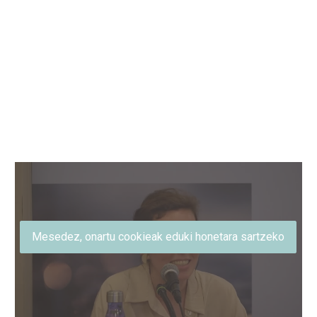
Mesedez, onartu cookieak eduki honetara sartzeko