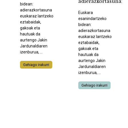
adierazkortasunari
bidean:
adierazkortasuna
Euskara
euskaraz lantzeko
esanindartzeko
eztabaidak,
bidean:
gakoak eta
adierazkortasuna
hautuak da
euskaraz lantzeko
aurtengo Jakin
eztabaidak,
Jardunaldiaren
gakoak eta
izenburua, ...
hautuak da
aurtengo Jakin
Gehiago irakurri
Jardunaldiaren
izenburua, ...
Gehiago irakurri