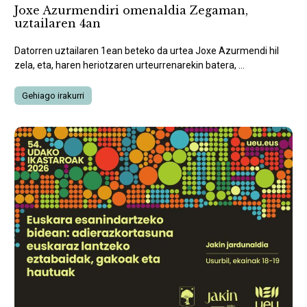
Joxe Azurmendiri omenaldia Zegaman,
uztailaren 4an
Datorren uztailaren 1ean beteko da urtea Joxe Azurmendi hil
zela, eta, haren heriotzaren urteurrenarekin batera, ...
Gehiago irakurri