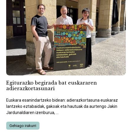
Egiturazko begirada bat euskararen
adierazkortasunari
Euskara esanindartzeko bidean: adierazkortasuna euskaraz
lantzeko eztabaidak, gakoak eta hautuak da aurtengo Jakin
Jardunaldiaren izenburua, ...
Gehiago irakurri