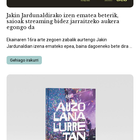
Jakin Jardunaldirako izen ematea beterik,
saioak streaming bidez jarraitzeko aukera
egongo da
Ekainaren 16ra arte zegoen zabalik aurtengo Jakin
Jardunaldian izena emateko epea, baina dagoeneko bete dira ...
Gehiago irakurri