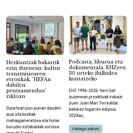
Podcasta, liburua eta
Hezkuntzak bakarrik
dokumentala, EHZren
ezin duenean: kultur
30 urteko ibilbidea
transmisioaren
kontatzeko
erronkak, 'HEFAn
dabilen
pentsamendua'
EHZ 1996-2026: herri bat
zikloan
zuzenean proiektuak irabazi
zuen Joan Mari Torrealdai
Gizartean puri-purian dauden
bekaren bigarren edizioa,
auzi eta kezkak
2024an, ...
mahaigaineratzea eta horiei
buruzko eztabaidak sortzea
Gehiago irakurri