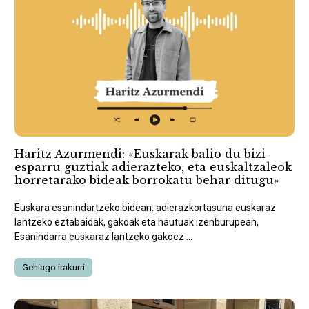
Haritz Azurmendi: «Euskarak balio du bizi-
esparru guztiak adierazteko, eta euskaltzaleok
horretarako bideak borrokatu behar ditugu»
Euskara esanindartzeko bidean: adierazkortasuna euskaraz
lantzeko eztabaidak, gakoak eta hautuak izenburupean,
Esanindarra euskaraz lantzeko gakoez ...
Gehiago irakurri