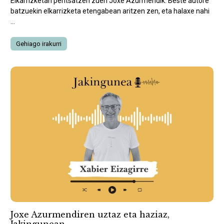
Elkarrizketan pentsatzen zuen Joxe Azurmendik. Beste autore
batzuekin elkarrizketa etengabean aritzen zen, eta halaxe nahi
...
Gehiago irakurri
Joxe Azurmendiren uztaz eta haziaz,