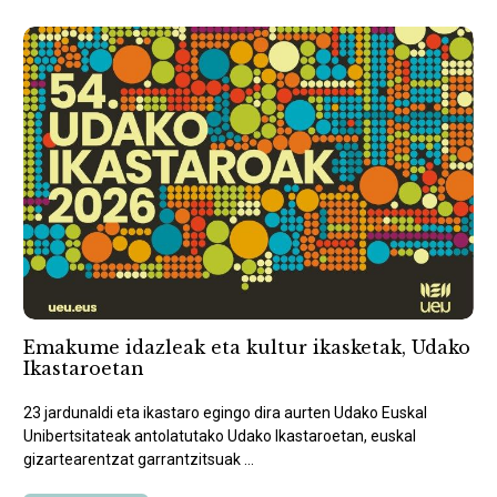
Emakume idazleak eta kultur ikasketak, Udako
Ikastaroetan
23 jardunaldi eta ikastaro egingo dira aurten Udako Euskal
Unibertsitateak antolatutako Udako Ikastaroetan, euskal
gizartearentzat garrantzitsuak ...