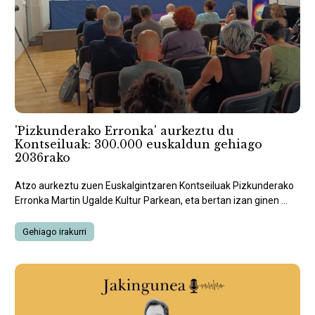
'Pizkunderako Erronka' aurkeztu du
Kontseiluak: 300.000 euskaldun gehiago
2036rako
Atzo aurkeztu zuen Euskalgintzaren Kontseiluak Pizkunderako
Erronka Martin Ugalde Kultur Parkean, eta bertan izan ginen ...
Gehiago irakurri