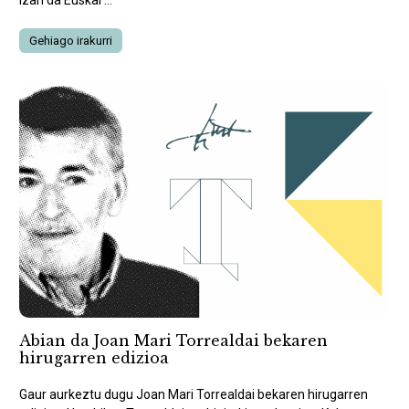
izan da Euskal ...
Gehiago irakurri
Abian da Joan Mari Torrealdai bekaren
hirugarren edizioa
Gaur aurkeztu dugu Joan Mari Torrealdai bekaren hirugarren