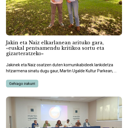
Jakin eta Naiz elkarlanean arituko gara,
«euskal pentsamendu kritikoa sortu eta
gizarteratzeko»
Jakinek eta Naiz osatzen duten komunikabideek lankidetza
hitzarmena sinatu dugu gaur, Martin Ugalde Kultur Parkean, ...
Gehiago irakurri