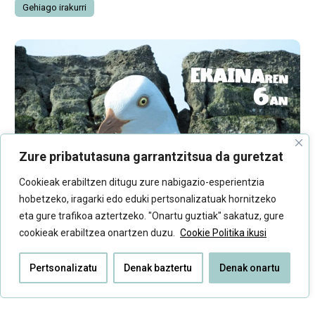
Gehiago irakurri
Zure pribatutasuna garrantzitsua da guretzat
Cookieak erabiltzen ditugu zure nabigazio-esperientzia
hobetzeko, iragarki edo eduki pertsonalizatuak hornitzeko
eta gure trafikoa aztertzeko. "Onartu guztiak" sakatuz, gure
cookieak erabiltzea onartzen duzu.
Cookie Politika ikusi
Ziburuko Euskal Liburu eta Disko Azokan
izango gara ekainaren 6an
Pertsonalizatu
Denak baztertu
Denak onartu
Zazpigarren urtea beteko du aurten Baltsan elkarteak eta
Argiak elkarlanean antolatzen duten Ziburuko Euskal Liburu ...