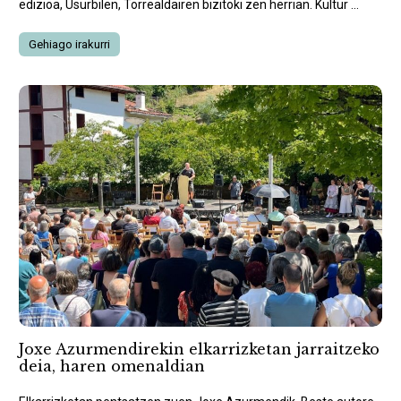
edizioa, Usurbilen, Torrealdairen bizitoki zen herrian. Kultur ...
Gehiago irakurri
Joxe Azurmendirekin elkarrizketan jarraitzeko
deia, haren omenaldian