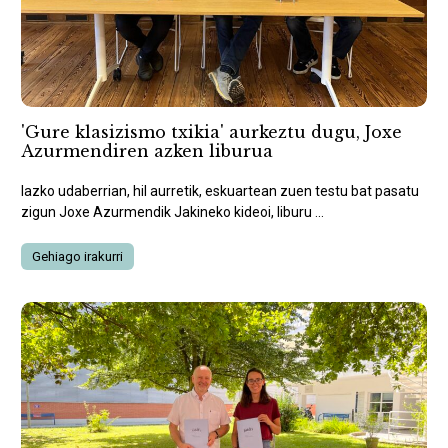
'Gure klasizismo txikia' aurkeztu dugu, Joxe
Azurmendiren azken liburua
Iazko udaberrian, hil aurretik, eskuartean zuen testu bat pasatu
zigun Joxe Azurmendik Jakineko kideoi, liburu ...
Gehiago irakurri