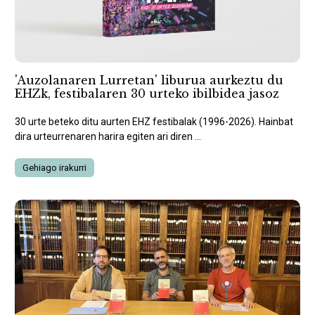
'Auzolanaren Lurretan' liburua aurkeztu du
EHZk, festibalaren 30 urteko ibilbidea jasoz
30 urte beteko ditu aurten EHZ festibalak (1996-2026). Hainbat
dira urteurrenaren harira egiten ari diren ...
Gehiago irakurri