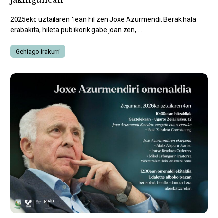
Jakingunean
2025eko uztailaren 1ean hil zen Joxe Azurmendi. Berak hala
erabakita, hileta publikorik gabe joan zen, ...
Gehiago irakurri