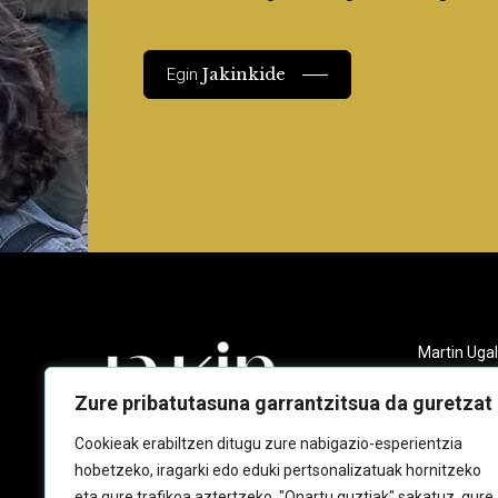
Jakinkide
Egin
Martin Ugal
Gudarien et
20140 And
Zure pribatutasuna garrantzitsua da guretzat
943 218 09
Cookieak erabiltzen ditugu zure nabigazio-esperientzia
hobetzeko, iragarki edo eduki pertsonalizatuak hornitzeko
jakin@jaki
eta gure trafikoa aztertzeko. "Onartu guztiak" sakatuz, gure