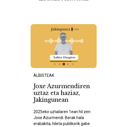
ALBISTEAK
Joxe Azurmendiren
uztaz eta haziaz,
Jakingunean
2025eko uztailaren 1ean hil zen
Joxe Azurmendi. Berak hala
erabakita, hileta publikorik gabe