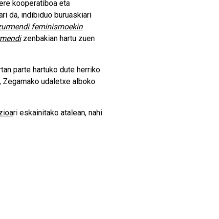
ere kooperatiboa eta
i da, indibiduo buruaskiari
Azurmendi feminismoekin
rmendi
zenbakian hartu zuen
tan parte hartuko dute herriko
a, Zegamako udaletxe alboko
zioa
ri eskainitako atalean, nahi