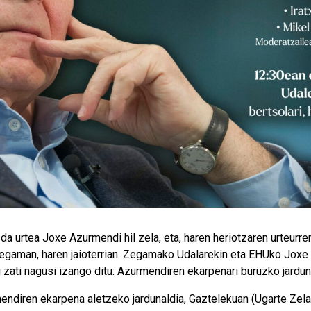
da urtea Joxe Azurmendi hil zela, eta, haren heriotzaren urteurre
gaman, haren jaioterrian. Zegamako Udalarekin eta EHUko Joxe 
i zati nagusi izango ditu: Azurmendiren ekarpenari buruzko jardun
ndiren ekarpena aletzeko jardunaldia, Gaztelekuan (Ugarte Zelai