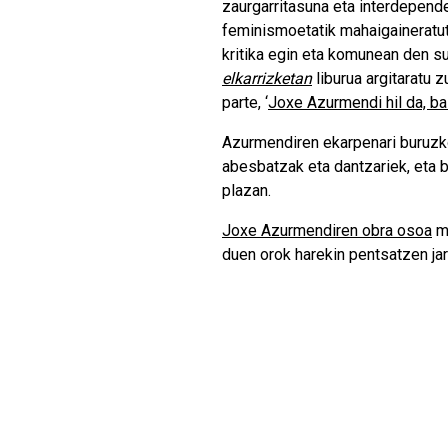
zaurgarritasuna eta interdepend
feminismoetatik mahaigaineratuta
kritika egin eta komunean den 
elkarrizketan
liburua argitaratu 
parte, ‘
Joxe Azurmendi hil da, ba
Azurmendiren ekarpenari buruzko 
abesbatzak eta dantzariek, eta 
plazan.
Joxe Azurmendiren obra osoa
mo
duen orok harekin pentsatzen jar