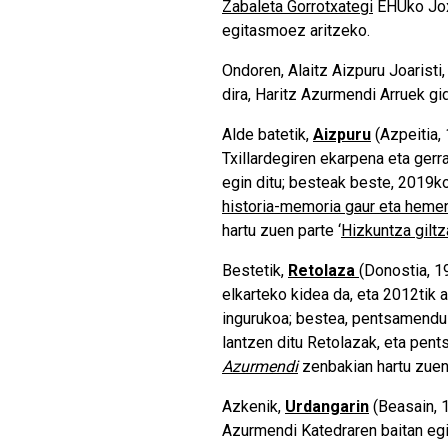
Zabaleta Gorrotxateg
i
EHUko Joxe
egitasmoez aritzeko.
Ondoren,
Alaitz Aizpuru Joaristi
dira, Haritz Azurmendi Arruek gi
Alde batetik,
Aizpuru
(Azpeitia,
Txillardegiren ekarpena eta gerra
egin ditu; besteak beste, 2019k
historia-memoria gaur eta heme
hartu zuen parte ‘
Hizkuntza gilt
Bestetik,
Retolaza
(Donostia, 19
elkarteko kidea da, eta 2012tik 
ingurukoa; bestea, pentsamendu 
lantzen ditu Retolazak, eta pents
Azurmendi
zenbakian hartu zuen 
Azkenik,
Urdangarin
(Beasain, 1
Azurmendi Katedraren baitan egin