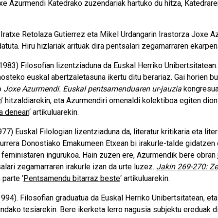
 Azurmendi Katedrako zuzendariak hartuko du hitza, Katedraren 
,
Iratxe Retolaza Gutierrez
eta
Mikel Urdangarin Irastorza
Joxe Az
datuta.
Hiru hizlariak arituak dira pentsalari zegamarraren ekarp
 1983) Filosofian lizentziaduna da Euskal Herriko Unibertsitatea
osteko euskal abertzaletasuna ikertu ditu berariaz. Gai horien bue
o
Joxe Azurmendi. Euskal pentsamenduaren ur-jauzia
kongresuan
n
’ hitzaldiarekin, eta Azurmendiri omenaldi kolektiboa egiten dio
za denean
‘ artikuluarekin.
77) Euskal Filologian lizentziaduna da, literatur kritikaria eta lite
aurrera Donostiako Emakumeen Etxean bi irakurle-talde gidatzen di
feministaren ingurukoa. Hain zuzen ere, Azurmendik bere obran j
alari zegamarraren irakurle izan da urte luzez.
Jakin 269-270: Ze
parte ‘
Pentsamendu bitarraz beste
‘ artikuluarekin.
994). Filosofian graduatua da Euskal Herriko Unibertsitatean, e
dako tesiarekin. Bere ikerketa lerro nagusia subjektu ereduak di