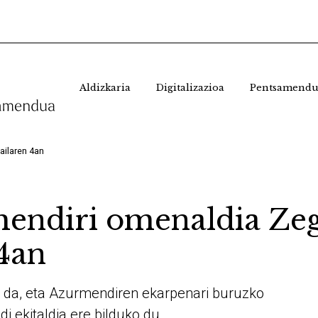
Aldizkaria
Digitalizazioa
Pentsamendu
ailaren 4an
mendiri omenaldia Ze
 4an
ko da, eta Azurmendiren ekarpenari buruzko
i ekitaldia ere bilduko du.