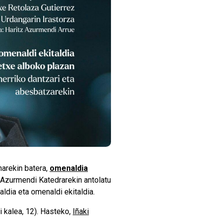
narekin batera,
omenaldia
Azurmendi Katedrarekin antolatu
aldia eta omenaldi ekitaldia.
 kalea, 12). Hasteko,
Iñaki