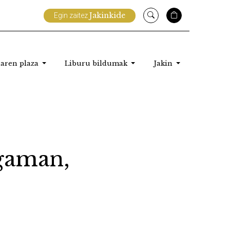
Jakinkide
Egin zaitez
aren plaza
Liburu bildumak
Jakin
gaman,