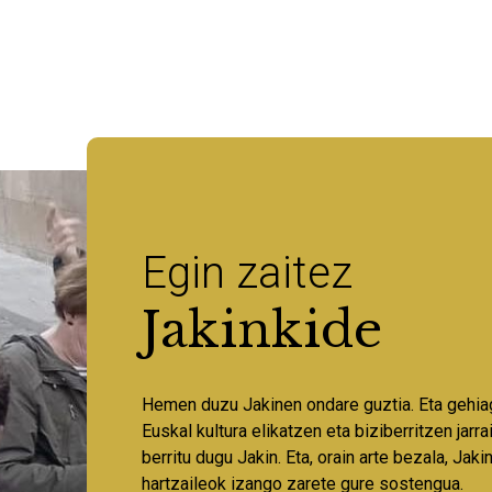
Egin zaitez
Jakinkide
Hemen duzu Jakinen ondare guztia. Eta gehia
Euskal kultura elikatzen eta biziberritzen jarr
berritu dugu Jakin. Eta, orain arte bezala, Jaki
hartzaileok izango zarete gure sostengua.