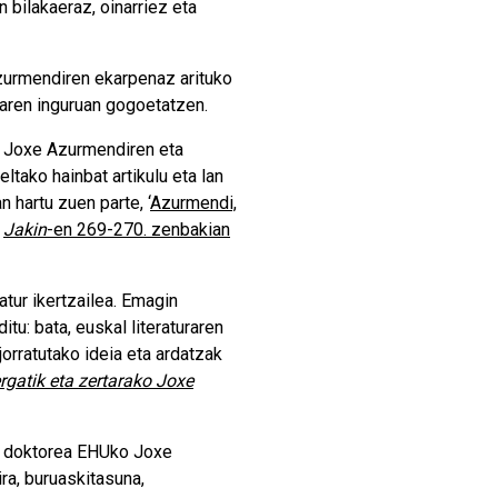
bilakaeraz, oinarriez eta
urmendiren ekarpenaz arituko
enaren inguruan gogoetatzen
.
n. Joxe Azurmendiren eta
ltako hainbat artikulu eta lan
 hartu zuen parte, ‘
Azurmendi,
n
Jakin
-en 269-270. zenbakian
ratur ikertzailea. Emagin
tu: bata, euskal literaturaren
orratutako ideia eta ardatzak
rgatik eta zertarako Joxe
ta doktorea EHUko Joxe
ra, buruaskitasuna,