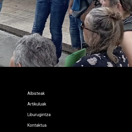
Albisteak
Artikuluak
Liburugintza
Kontaktua