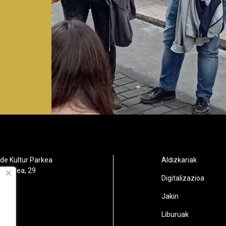
de Kultur Parkea
Aldizkariak
orbidea, 29
Digitalizazioa
oain
Jakin
2
Liburuak
n.eus