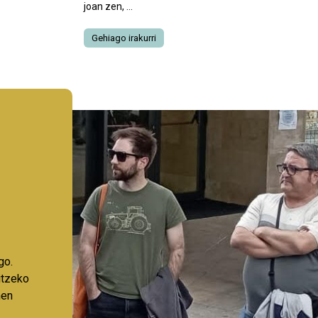
joan zen, ...
Gehiago irakurri
go.
aitzeko
nen