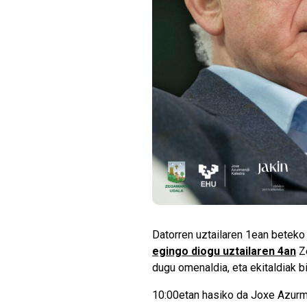
Datorren uztailaren 1ean beteko 
egingo diogu uztailaren 4an
Ze
dugu omenaldia, eta ekitaldiak b
10:00etan hasiko da Joxe Azurme