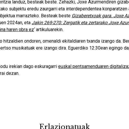
entzia landuz, besteak beste. Zehazki, Joxe Azurmendiren gizab
ko subjektu eredu zaurgarri eta interdependentea konparatzen ar
subjektua marrazteko. Besteak beste
Gizaberetxoak gara. Joxe 
zuen 2024an, eta
Jakin 269-270: Zergatik eta zertarako Joxe Azu
ina haren obra ez
‘ artikuluarekin.
hitzaldien ondoren, omenaldi ekitaldiaren txanda izango da. Ber
bertso musikatuak ere izango dira. Eguerdiko 12:30ean egingo d
du irekian dago eskuragarri
euskal pentsamenduaren digitaliza
rai dezan.
Erlazionatuak