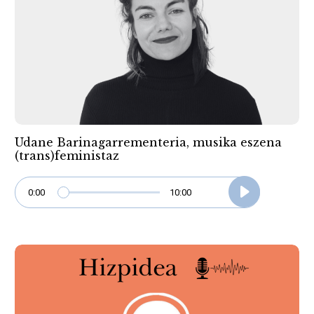
Udane Barinagarrementeria, musika eszena
(trans)feministaz
0:00
10:00