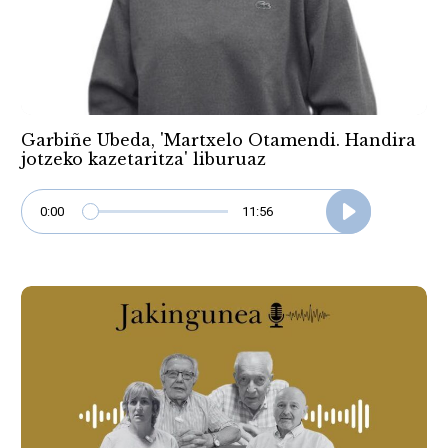
Garbiñe Ubeda, 'Martxelo Otamendi. Handira
jotzeko kazetaritza' liburuaz
0:00
11:56