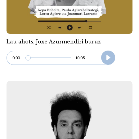
Lau ahots, Joxe Azurmendiri buruz
0:00
10:05