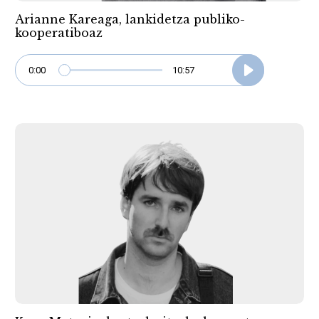
Arianne Kareaga, lankidetza publiko-
kooperatiboaz
0:00
10:57