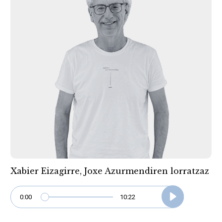
Xabier Eizagirre, Joxe Azurmendiren lorratzaz
0:00
10:22