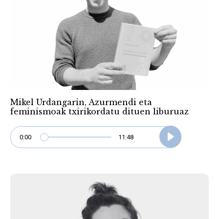
Mikel Urdangarin, Azurmendi eta
feminismoak txirikordatu dituen liburuaz
0:00
11:48