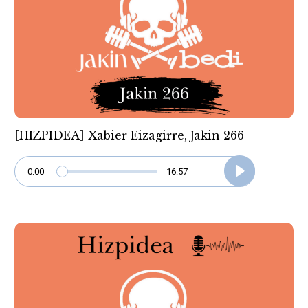
[HIZPIDEA] Xabier Eizagirre, Jakin 266
0:00
16:57