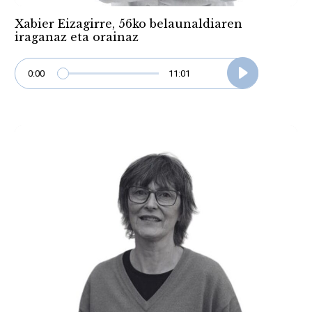
Xabier Eizagirre, 56ko belaunaldiaren
iraganaz eta orainaz
0:00
11:01