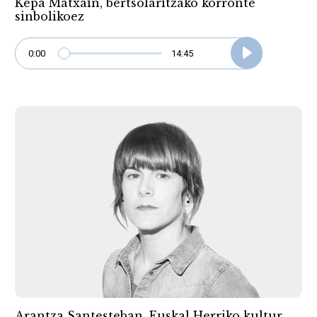
Kepa Matxain, bertsolaritzako korronte
sinbolikoez
0:00
14:45
Arantza Santesteban, Euskal Herriko kultur