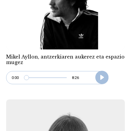
Mikel Ayllon, antzerkiaren aukerez eta espazio
mugez
0:00
8:26