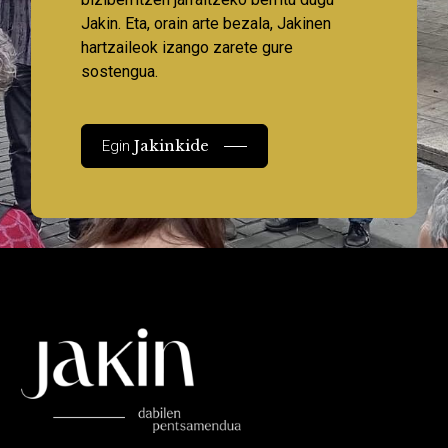
Jakin. Eta, orain arte bezala, Jakinen
hartzaileok izango zarete gure
sostengua.
Jakinkide
Egin