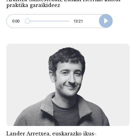
praktika garaikideez
0:00
13:21
Lander Arretxea, euskarazko ikus-