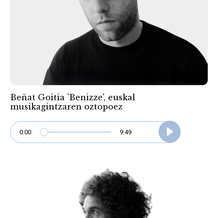
Beñat Goitia 'Benizze', euskal
musikagintzaren oztopoez
0:00
9:49