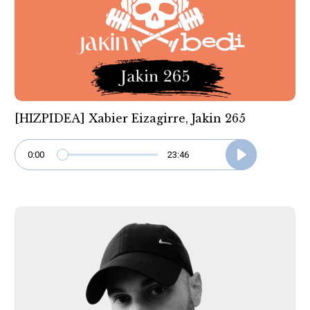
[HIZPIDEA] Xabier Eizagirre, Jakin 265
0:00
23:46