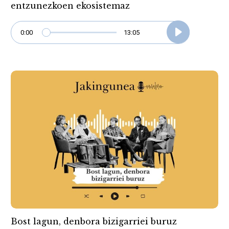
entzunezkoen ekosistemaz
0:00
13:05
Bost lagun, denbora bizigarriei buruz