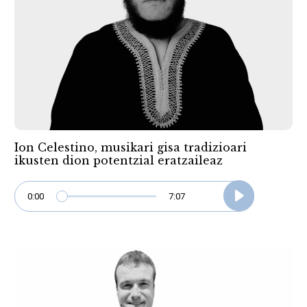
Ion Celestino, musikari gisa tradizioari
ikusten dion potentzial eratzaileaz
0:00
7:07