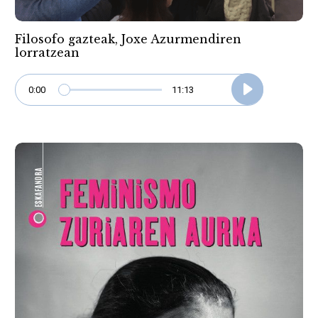
Filosofo gazteak, Joxe Azurmendiren
lorratzean
0:00
11:13