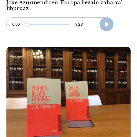
Joxe Azurmendiren 'Europa bezain zaharra'
liburuaz
0:00
9:28