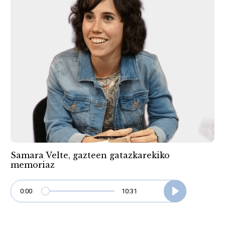
Samara Velte, gazteen gatazkarekiko
memoriaz
0:00
10:31