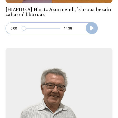
[HIZPIDEA] Haritz Azurmendi, 'Europa bezain
zaharra' liburuaz
0:00
14:38