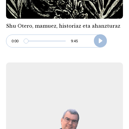
Shu Otero, mamuez, historiaz eta ahanzturaz
0:00
9:45