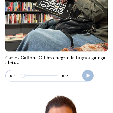
Carlos Callón, 'O libro negro da lingua galega'
aletuz
0:00
8:25