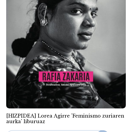
[HIZPIDEA] Lorea Agirre 'Feminismo zuriaren
aurka' liburuaz