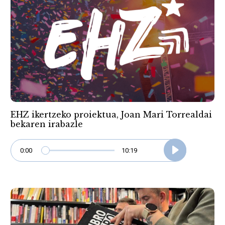
EHZ ikertzeko proiektua, Joan Mari Torrealdai
bekaren irabazle
0:00
10:19