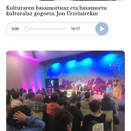
Kulturaren basamortuaz eta basamortu
kulturalaz gogoeta, Jon Urzelairekin
0:00
10:17