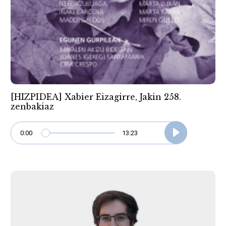
[HIZPIDEA] Xabier Eizagirre, Jakin 258.
zenbakiaz
0:00
13:23