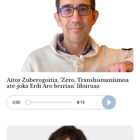
Aitor Zuberogoitia, 'Zero. Transhumanismoa
ate-joka Erdi Aro berrian' liburuaz
0:00
8:15