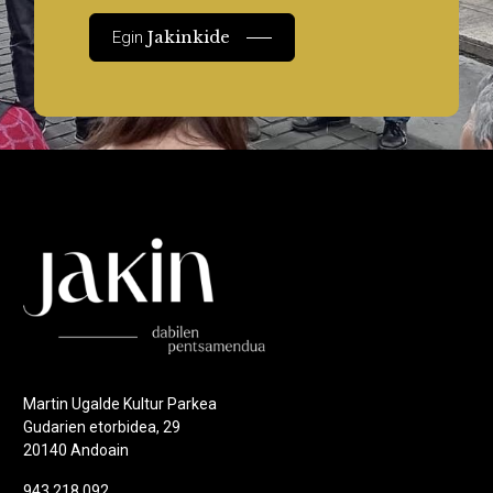
Jakinkide
Egin
Martin Ugalde Kultur Parkea
Gudarien etorbidea, 29
20140 Andoain
943 218 092