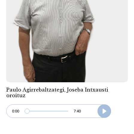
Paulo Agirrebaltzategi, Joseba Intxausti
oroituz
0:00
7:40