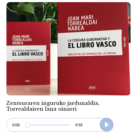
Zentsuraren inguruko jardunaldia,
Torrealdairen lana oinarri
0:00
9:53