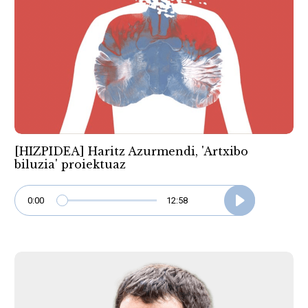
[HIZPIDEA] Haritz Azurmendi, 'Artxibo
biluzia' proiektuaz
0:00
12:58