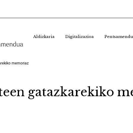
Aldizkaria
Digitalizazioa
Pentsamendu
arekiko memoriaz
zteen gatazkarekiko 