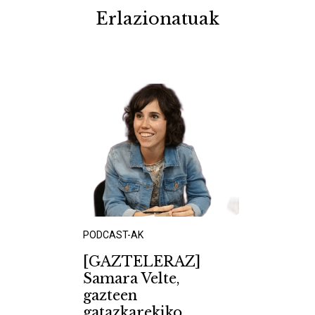
Erlazionatuak
PODCAST-AK
[GAZTELERAZ]
Samara Velte,
gazteen
gatazkarekiko