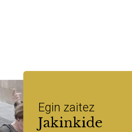
Egin zaitez
Jakinkide