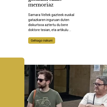
memoriaz
Samara Veltek gazteek euskal
gatazkaren inguruan duten
diskurtsoa aztertu du bere
doktore tesian, eta artikulu ...
Gehiago irakurri