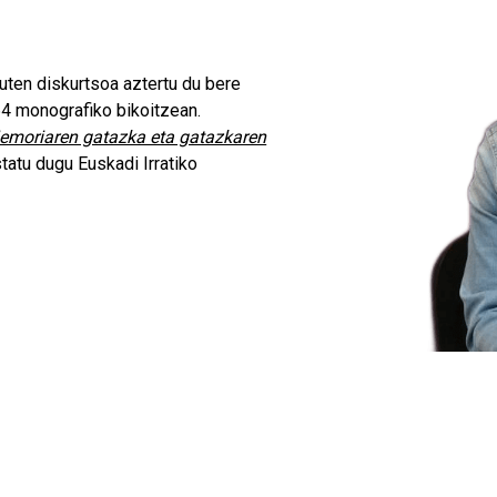
uten diskurtsoa aztertu du bere
364 monografiko bikoitzean.
emoriaren gatazka eta gatazkaren
statu dugu Euskadi Irratiko