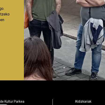
go.
aitzeko
nen
de Kultur Parkea
Aldizkariak