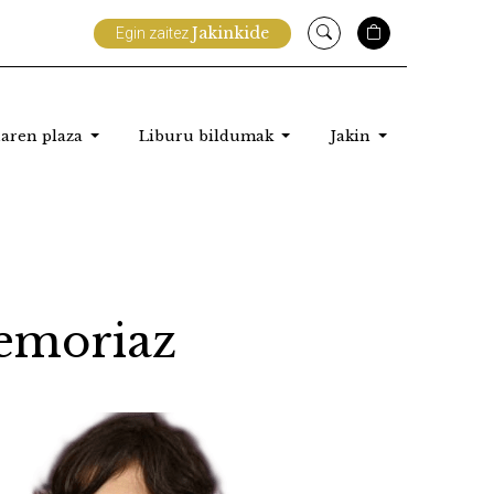
Jakinkide
Egin zaitez
aren plaza
Liburu bildumak
Jakin
memoriaz