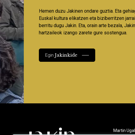
Hemen duzu Jakinen ondare guztia. Eta gehia
Euskal kultura elikatzen eta biziberritzen jarr
berritu dugu Jakin. Eta, orain arte bezala, Jaki
hartzaileok izango zarete gure sostengua.
Jakinkide
Egin
Martin Ugal