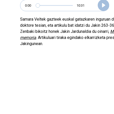
0:00
10:31
Samara Veltek gazteek euskal gatazkaren inguruan d
doktore tesian, eta artikulu bat idatzi du Jakin 263-
Zenbaki bikoitz honek Jakin Jardunaldia du oinarri,
M
memoria
. Artikuluari tiraka egindako elkarrizketa pre
Jakingunean.