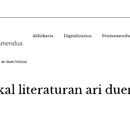
Aldizkaria
Digitalizazioa
Pentsamendu
an ari duen hotzaz
kal literaturan ari du