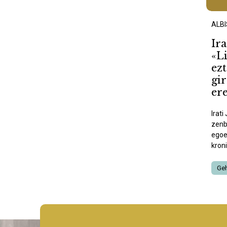
ALB
Ira
«L
ez
gir
er
Irat
zenb
egoe
kroni
Geh