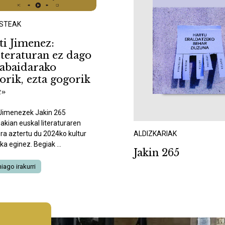
ISTEAK
ti Jimenez:
iteraturan ez dago
tabaidarako
orik, ezta gogorik
e»
i Jimenezek Jakin 265
akian euskal literaturaren
ALDIZKARIAK
ra aztertu du 2024ko kultur
ka eginez. Begiak ...
Jakin 265
iago irakurri