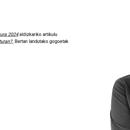
tura 2024
aldizkariko artikulu
turan?.
Bertan landutako gogoetak