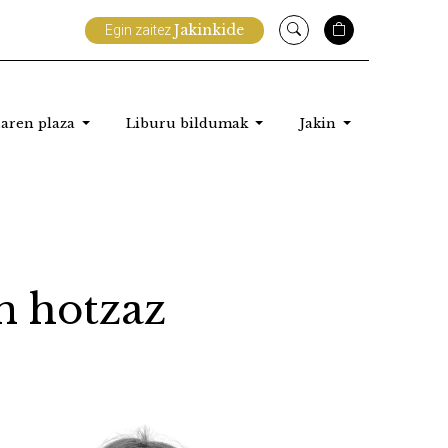
Jakinkide
Egin zaitez
aren plaza
Liburu bildumak
Jakin
en hotzaz