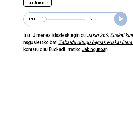
Irati Jimenez
0:00
9:56
Irati Jimenez idazleak egin du
Jakin 265: Euskal kul
nagusietako bat:
Zabaldu ditugu begiak euskal litera
kontatu ditu Euskadi Irratiko
Jakingunea
n.