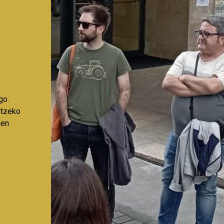
go.
aitzeko
nen