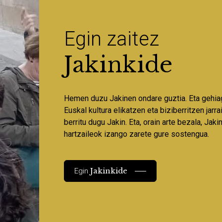
Egin zaitez
Jakinkide
Hemen duzu Jakinen ondare guztia. Eta gehia
Euskal kultura elikatzen eta biziberritzen jarr
berritu dugu Jakin. Eta, orain arte bezala, Jaki
hartzaileok izango zarete gure sostengua.
Jakinkide
Egin