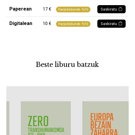
Paperean
17 €
Saskiratu
Harpidedunek -%15
Digitalean
10 €
Saskiratu
Harpidedunek -%15
Beste liburu batzuk