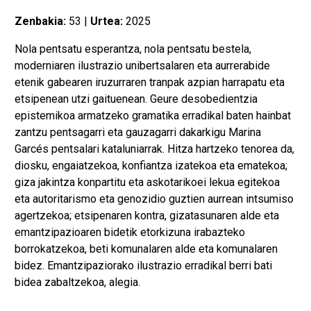
Zenbakia:
53 |
Urtea:
2025
Nola pentsatu esperantza, nola pentsatu bestela,
moderniaren ilustrazio unibertsalaren eta aurrerabide
etenik gabearen iruzurraren tranpak azpian harrapatu eta
etsipenean utzi gaituenean. Geure desobedientzia
epistemikoa armatzeko gramatika erradikal baten hainbat
zantzu pentsagarri eta gauzagarri dakarkigu Marina
Garcés pentsalari kataluniarrak. Hitza hartzeko tenorea da,
diosku, engaiatzekoa, konfiantza izatekoa eta ematekoa;
giza jakintza konpartitu eta askotarikoei lekua egitekoa
eta autoritarismo eta genozidio guztien aurrean intsumiso
agertzekoa; etsipenaren kontra, gizatasunaren alde eta
emantzipazioaren bidetik etorkizuna irabazteko
borrokatzekoa, beti komunalaren alde eta komunalaren
bidez. Emantzipaziorako ilustrazio erradikal berri bati
bidea zabaltzekoa, alegia.