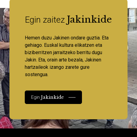
Jakinkide
Egin zaitez
Hemen duzu Jakinen ondare guztia. Eta
gehiago. Euskal kultura elikatzen eta
biziberritzen jarraitzeko berritu dugu
Jakin. Eta, orain arte bezala, Jakinen
hartzaileok izango zarete gure
sostengua.
Jakinkide
Egin