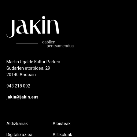
Martin Ugalde Kultur Parkea
Gudarien etorbidea, 29
20140 Andoain
943 218 092
jakin@jakin.eus
Aldizkariak
Albisteak
Digitalizazioa
Artikuluak