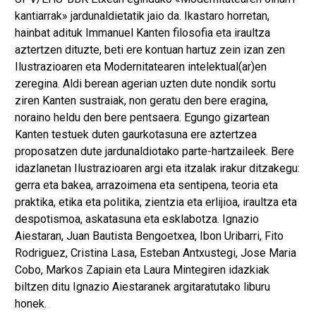
kantiarrak» jardunaldietatik jaio da. Ikastaro horretan,
hainbat adituk Immanuel Kanten filosofia eta iraultza
aztertzen dituzte, beti ere kontuan hartuz zein izan zen
Ilustrazioaren eta Modernitatearen intelektual(ar)en
zeregina. Aldi berean agerian uzten dute nondik sortu
ziren Kanten sustraiak, non geratu den bere eragina,
noraino heldu den bere pentsaera. Egungo gizartean
Kanten testuek duten gaurkotasuna ere aztertzea
proposatzen dute jardunaldiotako parte-hartzaileek. Bere
idazlanetan Ilustrazioaren argi eta itzalak irakur ditzakegu:
gerra eta bakea, arrazoimena eta sentipena, teoria eta
praktika, etika eta politika, zientzia eta erlijioa, iraultza eta
despotismoa, askatasuna eta esklabotza. Ignazio
Aiestaran, Juan Bautista Bengoetxea, Ibon Uribarri, Fito
Rodriguez, Cristina Lasa, Esteban Antxustegi, Jose Maria
Cobo, Markos Zapiain eta Laura Mintegiren idazkiak
biltzen ditu Ignazio Aiestaranek argitaratutako liburu
honek.