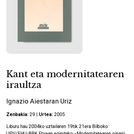
Kant eta modernitatearen
iraultza
Ignazio Aiestaran Uriz
Zenbakia:
29 |
Urtea:
2005
Liburu hau 2004ko uztailaren 19tik 21era Bilboko
UPV/EHU-BBK Etxean egindako «Modernitatearen oinarri