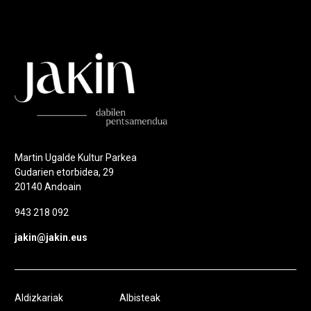
Martin Ugalde Kultur Parkea
Gudarien etorbidea, 29
20140 Andoain
943 218 092
jakin@jakin.eus
Aldizkariak
Albisteak