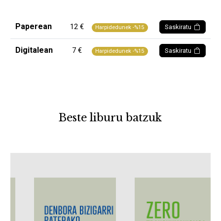
Paperean
12 €
Saskiratu
Harpidedunek -%15
Digitalean
7 €
Saskiratu
Harpidedunek -%15
Beste liburu batzuk