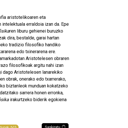
ia aristotelikoaren eta
 intelektuala erraldoia izan da. Epe
isika
ren liburu gehienei buruzko
ak dira, bestalde, garai hartan
ko tradizio filosofiko handiko
ararena edo txinerarena ere.
hamarkadotan Aristotelesen obraren
azo filosofikoak argitu nahi izan
rgi dago Aristotelesen lanarekiko
esen obrak, onerako edo txarrerako,
eko biztanleok munduan kokatzeko
idatzitako sarrera honen erronka,
isika
irakurtzeko biderik egokiena
Saskiratu
dunek -%15