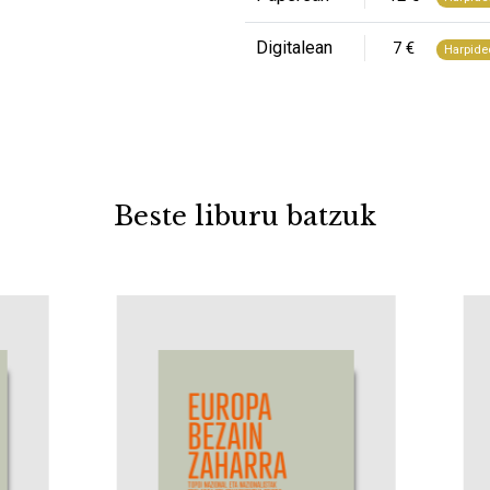
Digitalean
7 €
Harpide
Beste liburu batzuk