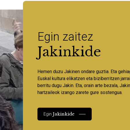
Egin zaitez
Jakinkide
Hemen duzu Jakinen ondare guztia. Eta gehia
Euskal kultura elikatzen eta biziberritzen jarr
berritu dugu Jakin. Eta, orain arte bezala, Jaki
hartzaileok izango zarete gure sostengua.
Jakinkide
Egin