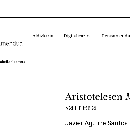
Aldizkaria
Digitalizazioa
Pentsamendu
fisikari sarrera
Aristotelesen
M
sarrera
Javier Aguirre Santos