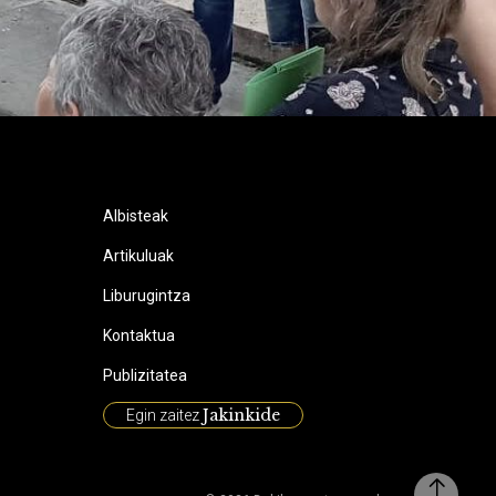
Albisteak
Artikuluak
Liburugintza
Kontaktua
Publizitatea
Jakinkide
Egin zaitez