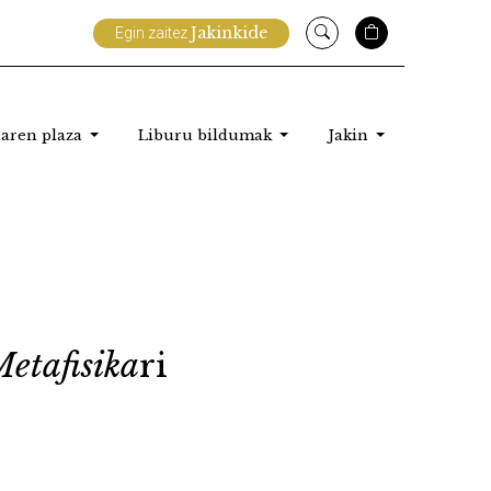
Jakinkide
Egin zaitez
aren plaza
Liburu bildumak
Jakin
etafisika
ri