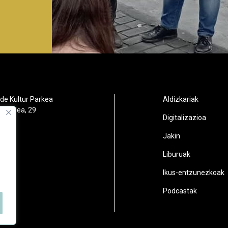
de Kultur Parkea
Aldizkariak
orbidea, 29
Digitalizazioa
oain
Jakin
2
Liburuak
n.eus
Ikus-entzunezkoak
Podcastak