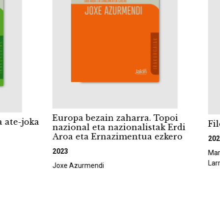
Europa bezain zaharra. Topoi
e-joka
Filoso
nazional eta nazionalistak Erdi
Aroa eta Ernazimentua ezkero
2022
2023
Marina G
Larreta)
Joxe Azurmendi