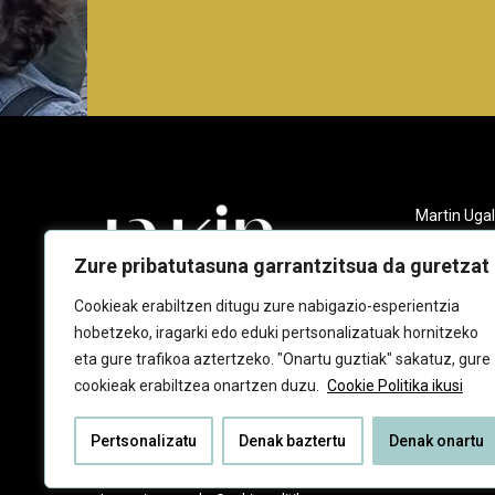
Martin Ugal
Gudarien et
20140 And
Zure pribatutasuna garrantzitsua da guretzat
943 218 09
Cookieak erabiltzen ditugu zure nabigazio-esperientzia
hobetzeko, iragarki edo eduki pertsonalizatuak hornitzeko
jakin@jaki
eta gure trafikoa aztertzeko. "Onartu guztiak" sakatuz, gure
cookieak erabiltzea onartzen duzu.
Cookie Politika ikusi
Pertsonalizatu
Denak baztertu
Denak onartu