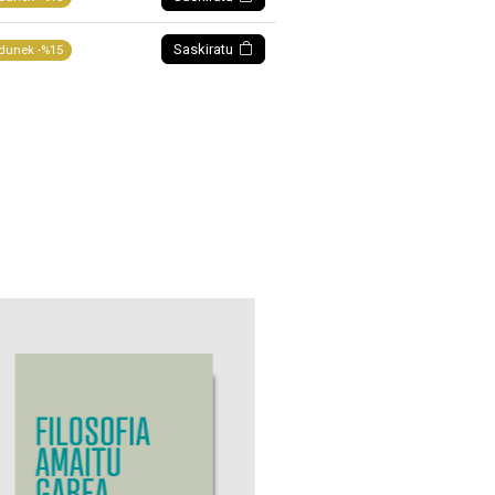
Saskiratu
dunek -%15