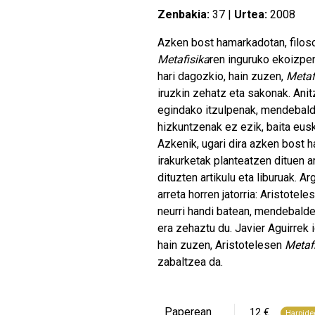
Zenbakia:
37 |
Urtea:
2008
Azken bost hamarkadotan, filosof
Metafisika
ren inguruko ekoizpen
hari dagozkio, hain zuzen,
Metaf
iruzkin zehatz eta sakonak. Anitz
egindako itzulpenak, mendebalde
hizkuntzenak ez ezik, baita eusk
Azkenik, ugari dira azken bost 
irakurketak planteatzen dituen ar
dituzten artikulu eta liburuak. A
arreta horren jatorria: Aristotel
neurri handi batean, mendebald
era zehaztu du. Javier Aguirrek 
hain zuzen, Aristotelesen
Metaf
zabaltzea da.
Paperean
12 €
Harpide