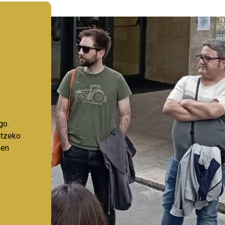
go.
aitzeko
nen