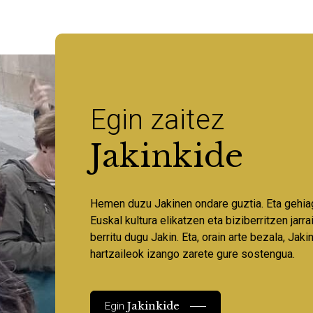
Egin zaitez
Jakinkide
Hemen duzu Jakinen ondare guztia. Eta gehia
Euskal kultura elikatzen eta biziberritzen jarr
berritu dugu Jakin. Eta, orain arte bezala, Jaki
hartzaileok izango zarete gure sostengua.
Jakinkide
Egin