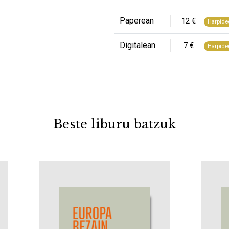
Paperean
12 €
Harpide
Digitalean
7 €
Harpide
Beste liburu batzuk