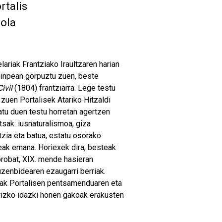
rtalis
iola
lariak Frantziako Iraultzaren harian
inpean gorpuztu zuen, beste
ivil
(1804) frantziarra. Lege testu
zuen Portalisek Atariko Hitzaldi
atu duen testu horretan agertzen
sak: iusnaturalismoa, giza
tzia eta batua, estatu osorako
leak emana. Horiexek dira, besteak
orobat, XIX. mende hasieran
uzenbidearen ezaugarri berriak.
erak Portalisen pentsamenduaren eta
rizko idazki honen gakoak erakusten