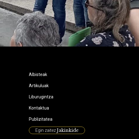
Albisteak
Artikuluak
Liburugintza
Kontaktua
Publizitatea
Jakinkide
Egin zaitez