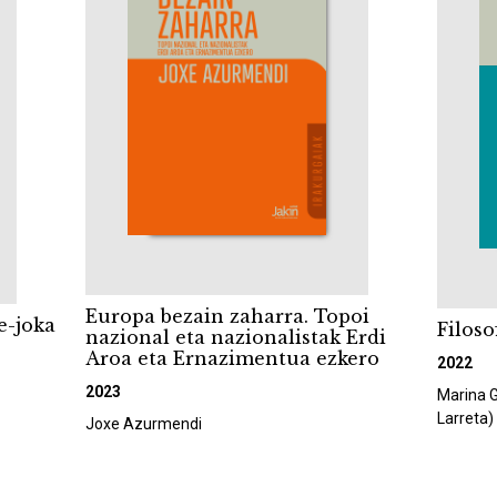
Europa bezain zaharra. Topoi
e-joka
Filoso
nazional eta nazionalistak Erdi
Aroa eta Ernazimentua ezkero
2022
2023
Marina G
Larreta)
Joxe Azurmendi