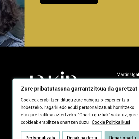
Martin Ugal
Gudarien et
20140 And
Zure pribatutasuna garrantzitsua da guretzat
943 218 09
Cookieak erabiltzen ditugu zure nabigazio-esperientzia
hobetzeko, iragarki edo eduki pertsonalizatuak hornitzeko
jakin@jaki
eta gure trafikoa aztertzeko. "Onartu guztiak" sakatuz, gure
cookieak erabiltzea onartzen duzu.
Cookie Politika ikusi
Pertsonalizatu
Denak baztertu
Denak onartu