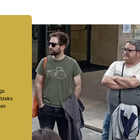
go.
aitzeko
nen