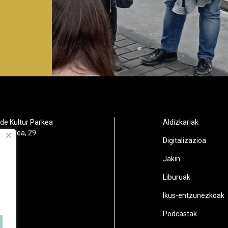
de Kultur Parkea
Aldizkariak
orbidea, 29
Digitalizazioa
oain
Jakin
2
Liburuak
n.eus
Ikus-entzunezkoak
Podcastak