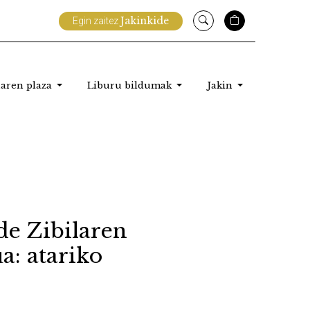
Jakinkide
Egin zaitez
aren plaza
Liburu bildumak
Jakin
de Zibilaren
a: atariko