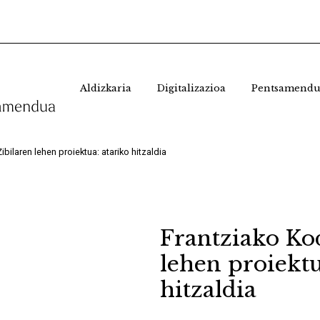
Aldizkaria
Digitalizazioa
Pentsamendu
bilaren lehen proiektua: atariko hitzaldia
Frantziako Ko
lehen proiektu
hitzaldia