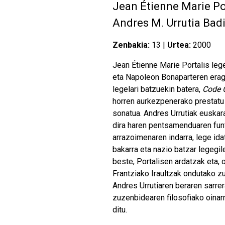
Jean Étienne Marie Po
Andres M. Urrutia Bad
Zenbakia:
13 |
Urtea:
2000
Jean Étienne Marie Portalis lege
eta Napoleon Bonaparteren erag
legelari batzuekin batera,
Code C
horren aurkezpenerako prestatu 
sonatua. Andres Urrutiak euskar
dira haren pentsamenduaren funt
arrazoimenaren indarra, lege ida
bakarra eta nazio batzar legegi
beste, Portalisen ardatzak eta, 
Frantziako Iraultzak ondutako z
Andres Urrutiaren beraren sarr
zuzenbidearen filosofiako oinar
ditu.