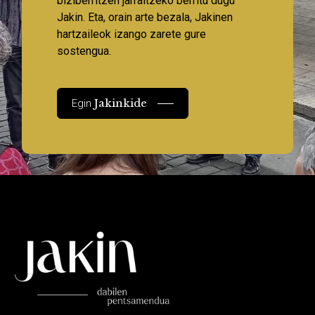
biziberritzen jarraitzeko berritu dugu
Jakin. Eta, orain arte bezala, Jakinen
hartzaileok izango zarete gure
sostengua.
Jakinkide
Egin