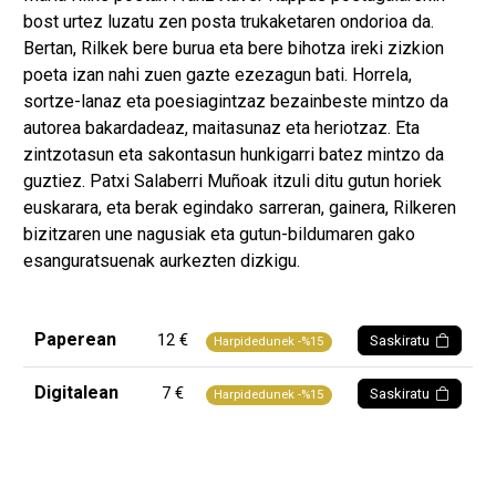
bost urtez luzatu zen posta trukaketaren ondorioa da.
Bertan, Rilkek bere burua eta bere bihotza ireki zizkion
poeta izan nahi zuen gazte ezezagun bati. Horrela,
sortze-lanaz eta poesiagintzaz bezainbeste mintzo da
autorea bakardadeaz, maitasunaz eta heriotzaz. Eta
zintzotasun eta sakontasun hunkigarri batez mintzo da
guztiez. Patxi Salaberri Muñoak itzuli ditu gutun horiek
euskarara, eta berak egindako sarreran, gainera, Rilkeren
bizitzaren une nagusiak eta gutun-bildumaren gako
esanguratsuenak aurkezten dizkigu.
Paperean
12 €
Saskiratu
Harpidedunek -%15
Digitalean
7 €
Saskiratu
Harpidedunek -%15