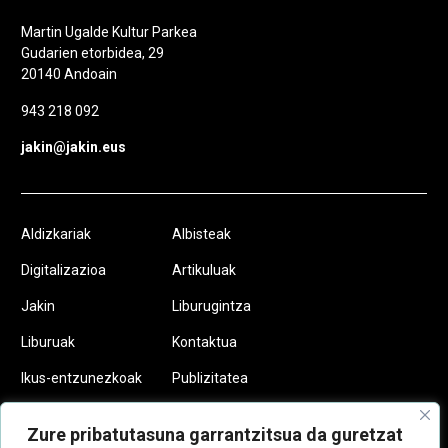
Martin Ugalde Kultur Parkea
Gudarien etorbidea, 29
20140 Andoain
943 218 092
jakin@jakin.eus
Aldizkariak
Albisteak
Digitalizazioa
Artikuluak
Jakin
Liburugintza
Liburuak
Kontaktua
Ikus-entzunezkoak
Publizitatea
Podcastak
Egin zaitez
Zure pribatutasuna garrantzitsua da guretzat
Jakinkide