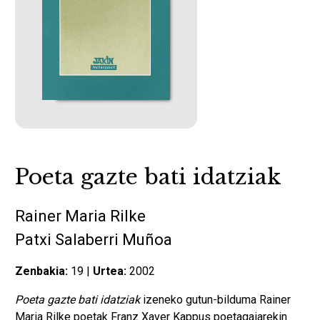
Poeta gazte bati idatziak
Rainer Maria Rilke
Patxi Salaberri Muñoa
Zenbakia:
19 |
Urtea:
2002
Poeta gazte bati idatziak
izeneko gutun-bilduma Rainer
Maria Rilke poetak Franz Xaver Kappus poetagaiarekin