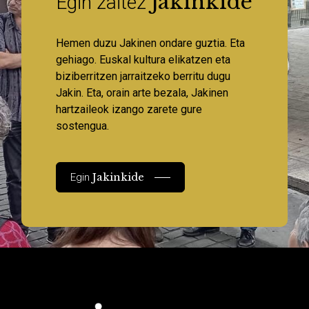
Jakinkide
Egin zaitez
Hemen duzu Jakinen ondare guztia. Eta
gehiago. Euskal kultura elikatzen eta
biziberritzen jarraitzeko berritu dugu
Jakin. Eta, orain arte bezala, Jakinen
hartzaileok izango zarete gure
sostengua.
Jakinkide
Egin