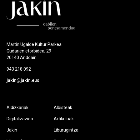
Martin Ugalde Kultur Parkea
Gudarien etorbidea, 29
20140 Andoain
943 218 092
jakin@jakin.eus
Aldizkariak
Albisteak
Digitalizazioa
Artikuluak
Jakin
Liburugintza