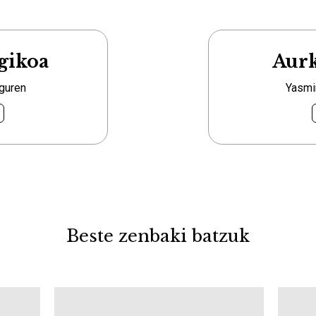
gikoa
Aurk
Eguren
Yasmi
Beste zenbaki batzuk