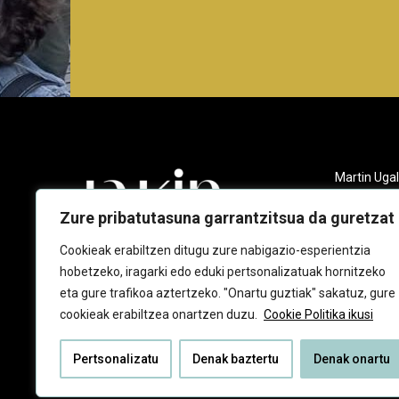
Martin Ugal
Gudarien et
20140 And
Zure pribatutasuna garrantzitsua da guretzat
943 218 09
Cookieak erabiltzen ditugu zure nabigazio-esperientzia
hobetzeko, iragarki edo eduki pertsonalizatuak hornitzeko
jakin@jaki
eta gure trafikoa aztertzeko. "Onartu guztiak" sakatuz, gure
cookieak erabiltzea onartzen duzu.
Cookie Politika ikusi
Pertsonalizatu
Denak baztertu
Denak onartu