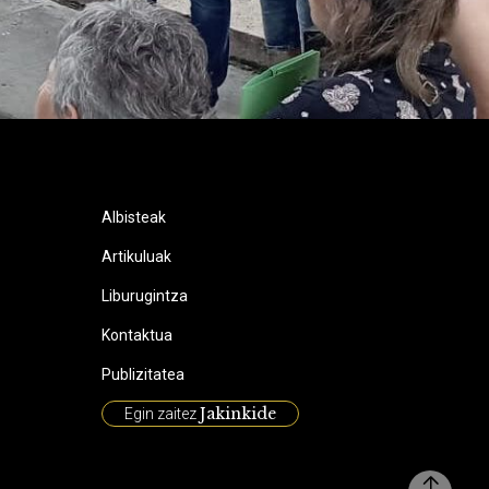
Albisteak
Artikuluak
Liburugintza
Kontaktua
Publizitatea
Jakinkide
Egin zaitez