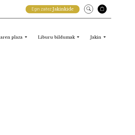
Jakinkide
Egin zaitez
aren plaza
Liburu bildumak
Jakin