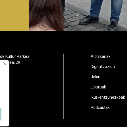
de Kultur Parkea
Aldizkariak
orbidea, 29
Digitalizazioa
oain
Jakin
2
Liburuak
n.eus
Ikus-entzunezkoak
Podcastak