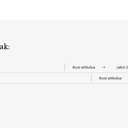
ak:
Ikusi artikulua
Jakin 
Ikusi artikulua