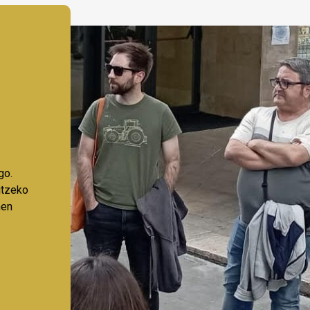
go.
aitzeko
nen