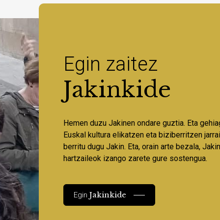
Egin zaitez
Jakinkide
Hemen duzu Jakinen ondare guztia. Eta gehia
Euskal kultura elikatzen eta biziberritzen jarr
berritu dugu Jakin. Eta, orain arte bezala, Jaki
hartzaileok izango zarete gure sostengua.
Jakinkide
Egin