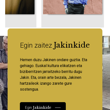
Jakinkide
Egin zaitez
Hemen duzu Jakinen ondare guztia. Eta
gehiago. Euskal kultura elikatzen eta
biziberritzen jarraitzeko berritu dugu
Jakin. Eta, orain arte bezala, Jakinen
hartzaileok izango zarete gure
sostengua.
Jakinkide
Egin