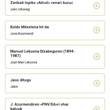
Zenbait topiko «Aitzol» zenari buruz
Julio Urkaregi
Koldo Mitxelena hil da
Joxe Azurmendi
Manuel Lekuona Etxabeguren (1894-
1987)
Juan Mari Lekuona
Jaso ditugu
Jakin
J. Azurmendiren «PNV/EA»ri ohar
batzuk