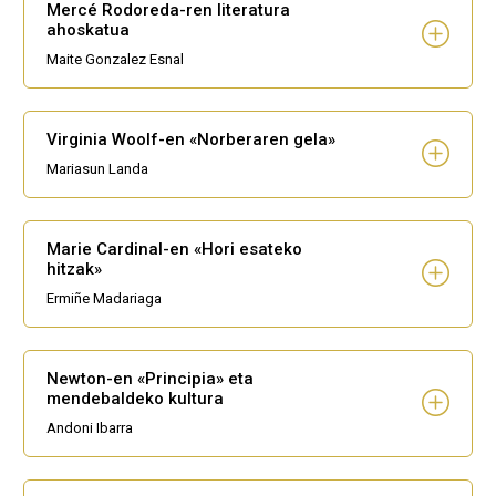
Mercé Rodoreda-ren literatura
ahoskatua
Maite Gonzalez Esnal
Virginia Woolf-en «Norberaren gela»
Mariasun Landa
Marie Cardinal-en «Hori esateko
hitzak»
Ermiñe Madariaga
Newton-en «Principia» eta
mendebaldeko kultura
Andoni Ibarra