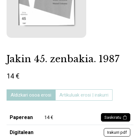
Jakin 45. zenbakia. 1987
14 €
Aldizkari osoa erosi
Artikuluak erosi | irakurri
Paperean
14 €
Saskiratu
Digitalean
Irakurri pdf