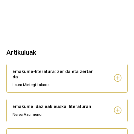
Artikuluak
Emakume-literatura: zer da eta zertan
da
Laura Mintegi Lakarra
Emakume idazleak euskal literaturan
Nerea Azurmendi