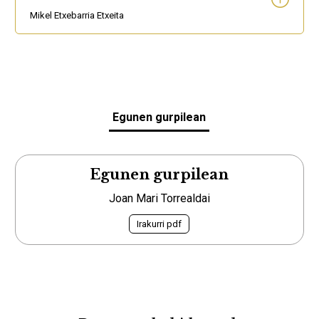
Mikel Etxebarria Etxeita
Egunen gurpilean
Egunen gurpilean
Joan Mari Torrealdai
Irakurri pdf