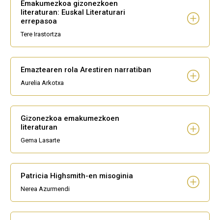
Emakumezkoa gizonezkoen
literaturan: Euskal Literaturari
errepasoa
Tere Irastortza
Emaztearen rola Arestiren narratiban
Aurelia Arkotxa
Gizonezkoa emakumezkoen
literaturan
Gema Lasarte
Patricia Highsmith-en misoginia
Nerea Azurmendi