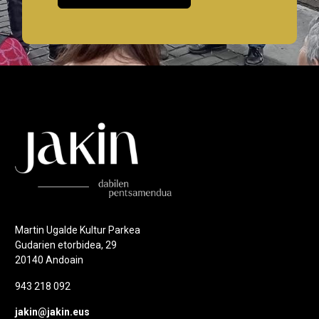
Martin Ugalde Kultur Parkea
Gudarien etorbidea, 29
20140 Andoain
943 218 092
jakin@jakin.eus