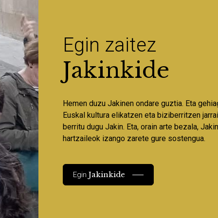
Egin zaitez
Jakinkide
Hemen duzu Jakinen ondare guztia. Eta gehia
Euskal kultura elikatzen eta biziberritzen jarr
berritu dugu Jakin. Eta, orain arte bezala, Jaki
hartzaileok izango zarete gure sostengua.
Jakinkide
Egin