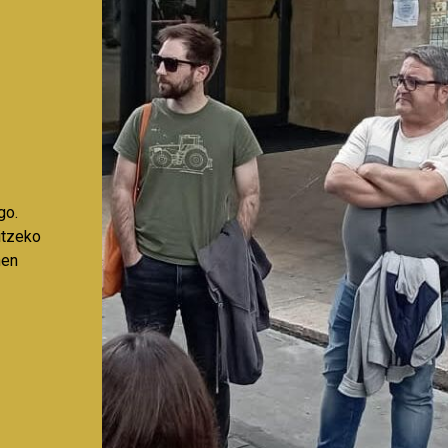
go.
aitzeko
nen