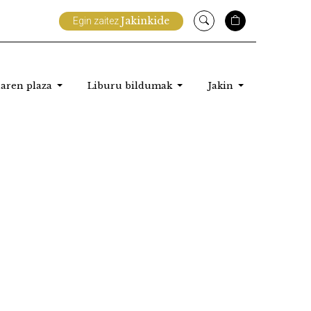
Jakinkide
Egin zaitez
aren plaza
Liburu bildumak
Jakin