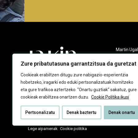
Martin Ugal
Gudarien et
20140 And
Zure pribatutasuna garrantzitsua da guretzat
943 218 09
Cookieak erabiltzen ditugu zure nabigazio-esperientzia
hobetzeko, iragarki edo eduki pertsonalizatuak hornitzeko
jakin@jaki
eta gure trafikoa aztertzeko. "Onartu guztiak" sakatuz, gure
cookieak erabiltzea onartzen duzu.
Cookie Politika ikusi
Pertsonalizatu
Denak baztertu
Denak onartu
Lege aipamenak
Cookie politika