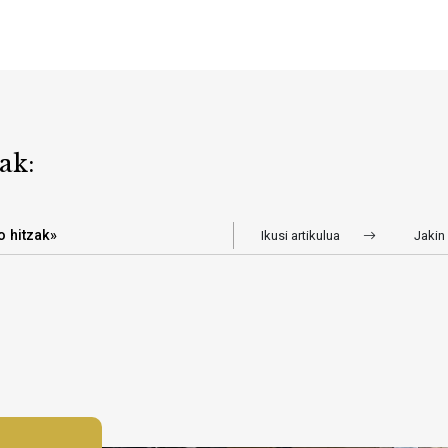
ak:
o hitzak»
Ikusi artikulua
Jakin