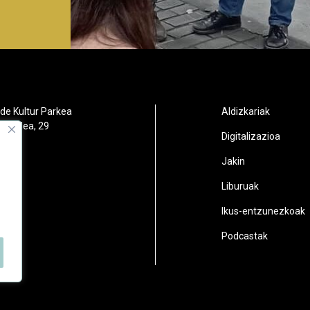
de Kultur Parkea
Aldizkariak
orbidea, 29
Digitalizazioa
oain
Jakin
2
Liburuak
n.eus
Ikus-entzunezkoak
Podcastak