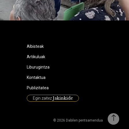
Albisteak
Artikuluak
Liburugintza
Kontaktua
Publizitatea
Jakinkide
Egin zaitez
© 2026 Dabilen pentsamendua