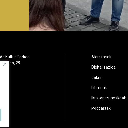
de Kultur Parkea
Aldizkariak
orbidea, 29
Digitalizazioa
oain
Jakin
2
Liburuak
n.eus
Ikus-entzunezkoak
Podcastak