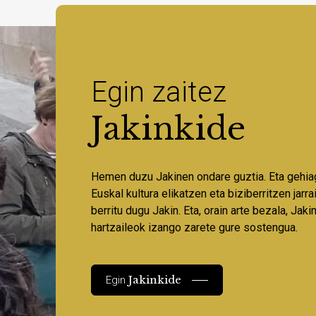
Egin zaitez
Jakinkide
Hemen duzu Jakinen ondare guztia. Eta gehia
Euskal kultura elikatzen eta biziberritzen jarr
berritu dugu Jakin. Eta, orain arte bezala, Jaki
hartzaileok izango zarete gure sostengua.
Jakinkide
Egin