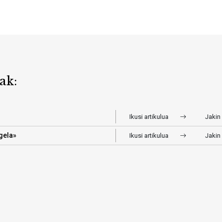
ak:
Ikusi artikulua
Jakin
gela»
Ikusi artikulua
Jakin