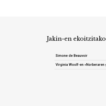
Jakin-en ekoitzitako
Simone de Beauvoir
Virginia Woolf-en «Norberaren 