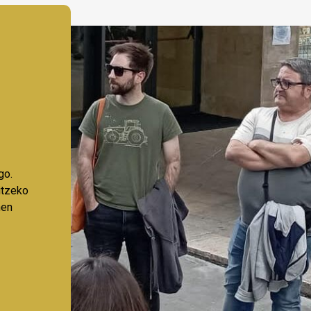
go.
aitzeko
nen