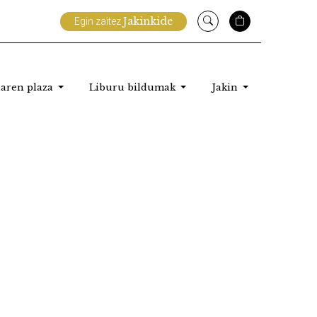
Jakinkide
Egin zaitez
aren plaza
Liburu bildumak
Jakin