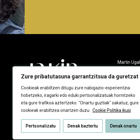
Martin Ugal
Gudarien et
20140 And
Zure pribatutasuna garrantzitsua da guretzat
943 218 09
Cookieak erabiltzen ditugu zure nabigazio-esperientzia
hobetzeko, iragarki edo eduki pertsonalizatuak hornitzeko
jakin@jaki
eta gure trafikoa aztertzeko. "Onartu guztiak" sakatuz, gure
cookieak erabiltzea onartzen duzu.
Cookie Politika ikusi
Pertsonalizatu
Denak baztertu
Denak onartu