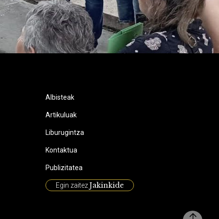
Albisteak
Artikuluak
Liburugintza
Kontaktua
Publizitatea
Jakinkide
Egin zaitez