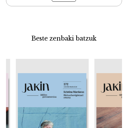
Beste zenbaki batzuk