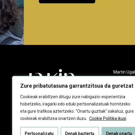
Martin Ugal
Gudarien et
20140 And
Zure pribatutasuna garrantzitsua da guretzat
943 218 09
Cookieak erabiltzen ditugu zure nabigazio-esperientzia
hobetzeko, iragarki edo eduki pertsonalizatuak hornitzeko
jakin@jaki
eta gure trafikoa aztertzeko. "Onartu guztiak" sakatuz, gure
cookieak erabiltzea onartzen duzu.
Cookie Politika ikusi
Pertsonalizatu
Denak baztertu
Denak onartu