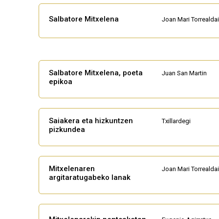
Salbatore Mitxelena
Joan Mari Torrealdai
Salbatore Mitxelena, poeta
Juan San Martin
epikoa
Saiakera eta hizkuntzen
Txillardegi
pizkundea
Mitxelenaren
Joan Mari Torrealdai
argitaratugabeko lanak