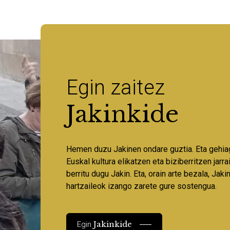
Egin zaitez
Jakinkide
Hemen duzu Jakinen ondare guztia. Eta gehia
Euskal kultura elikatzen eta biziberritzen jarr
berritu dugu Jakin. Eta, orain arte bezala, Jaki
hartzaileok izango zarete gure sostengua.
Jakinkide
Egin