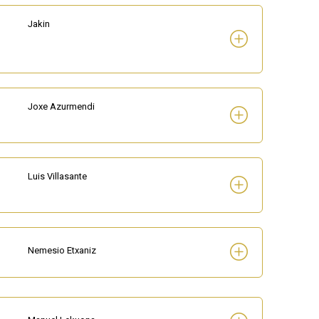
Jakin
Joxe Azurmendi
Luis Villasante
Nemesio Etxaniz