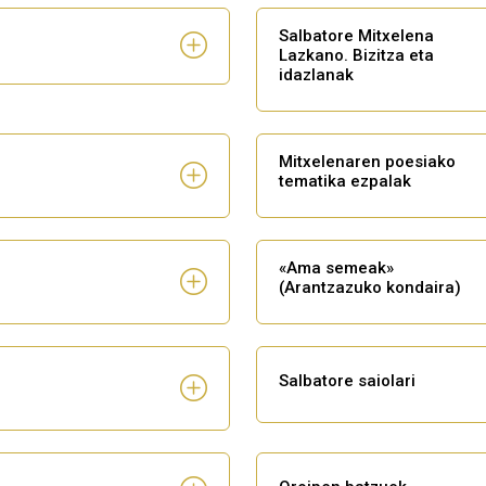
Salbatore Mitxelena
Lazkano. Bizitza eta
idazlanak
Mitxelenaren poesiako
tematika ezpalak
«Ama semeak»
(Arantzazuko kondaira)
Salbatore saiolari