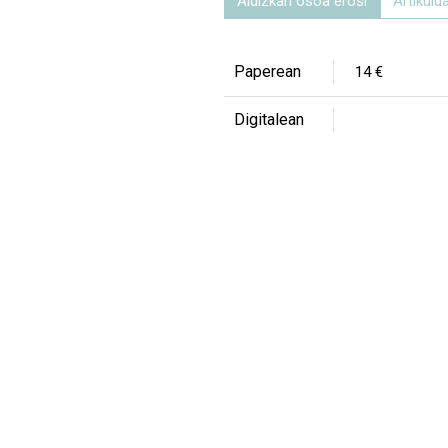
Aldizkari osoa erosi
Artikulua
Paperean
14 €
Digitalean