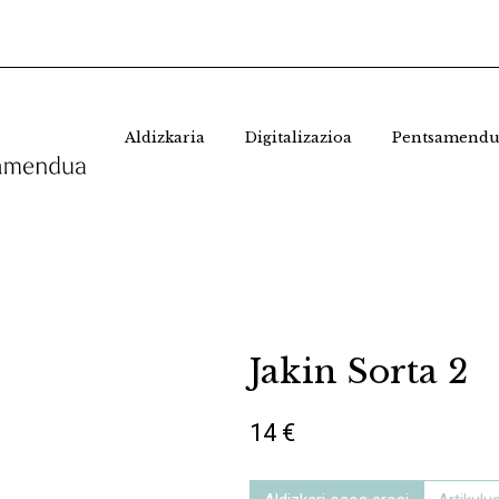
Aldizkaria
Digitalizazioa
Pentsamendu
Jakin Sorta 2
14 €