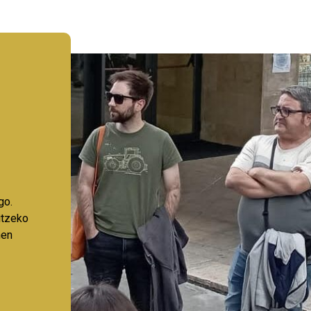
go.
aitzeko
nen