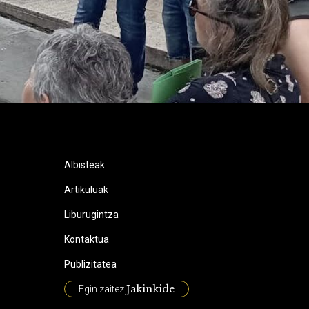
Albisteak
Artikuluak
Liburugintza
Kontaktua
Publizitatea
Jakinkide
Egin zaitez