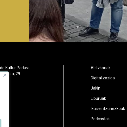
de Kultur Parkea
Aldizkariak
orbidea, 29
Digitalizazioa
oain
Jakin
2
Liburuak
n.eus
Ikus-entzunezkoak
Podcastak