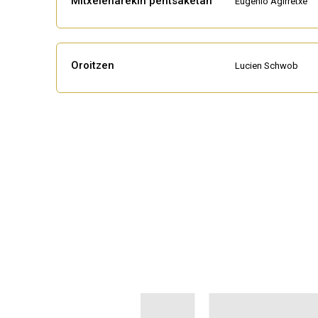
Mitxelenarekin pentsaketan
Eugenio Agirretxe
Oroitzen
Lucien Schwob