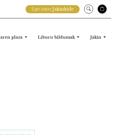
Jakinkide
Egin zaitez
aren plaza
Liburu bildumak
Jakin