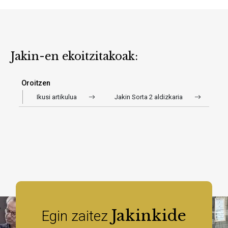
Jakin-en ekoitzitakoak:
Oroitzen
Ikusi artikulua
Jakin Sorta 2 aldizkaria
Jakinkide
Egin zaitez