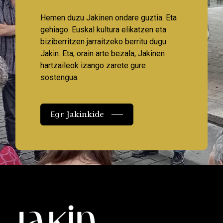
Hemen duzu Jakinen ondare guztia. Eta
gehiago. Euskal kultura elikatzen eta
biziberritzen jarraitzeko berritu dugu
Jakin. Eta, orain arte bezala, Jakinen
hartzaileok izango zarete gure
sostengua.
Jakinkide
Egin