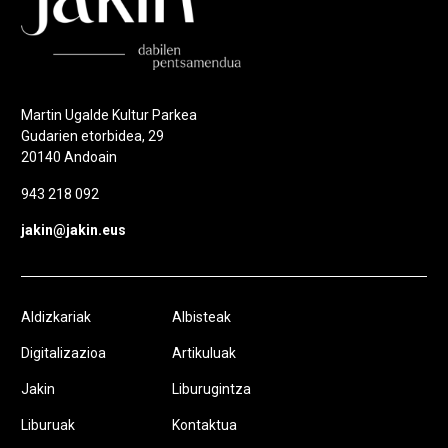
Martin Ugalde Kultur Parkea
Gudarien etorbidea, 29
20140 Andoain
943 218 092
jakin@jakin.eus
Aldizkariak
Albisteak
Digitalizazioa
Artikuluak
Jakin
Liburugintza
Liburuak
Kontaktua