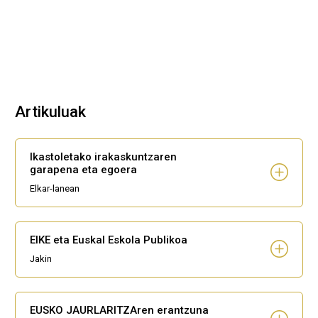
Artikuluak
Ikastoletako irakaskuntzaren
garapena eta egoera
Elkar-lanean
EIKE eta Euskal Eskola Publikoa
Jakin
EUSKO JAURLARITZAren erantzuna