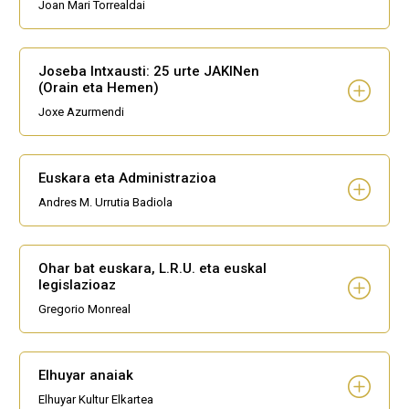
Joan Mari Torrealdai
Joseba Intxausti: 25 urte JAKINen
(Orain eta Hemen)
Joxe Azurmendi
Euskara eta Administrazioa
Andres M. Urrutia Badiola
Ohar bat euskara, L.R.U. eta euskal
legislazioaz
Gregorio Monreal
Elhuyar anaiak
Elhuyar Kultur Elkartea