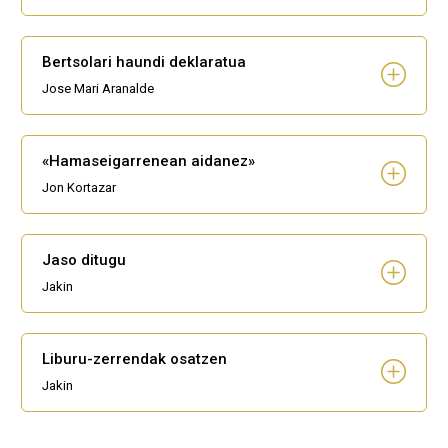
Bertsolari haundi deklaratua
Jose Mari Aranalde
«Hamaseigarrenean aidanez»
Jon Kortazar
Jaso ditugu
Jakin
Liburu-zerrendak osatzen
Jakin