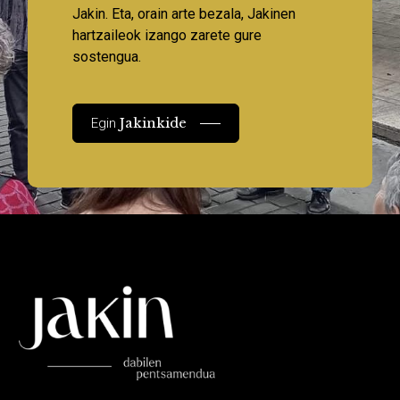
Jakin. Eta, orain arte bezala, Jakinen
hartzaileok izango zarete gure
sostengua.
Jakinkide
Egin