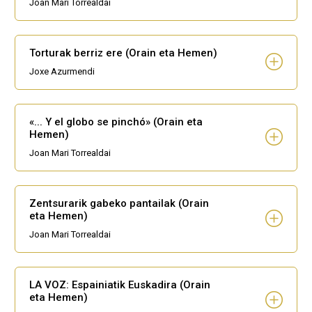
Joan Mari Torrealdai
Torturak berriz ere (Orain eta Hemen)
Joxe Azurmendi
«... Y el globo se pinchó» (Orain eta
Hemen)
Joan Mari Torrealdai
Zentsurarik gabeko pantailak (Orain
eta Hemen)
Joan Mari Torrealdai
LA VOZ: Espainiatik Euskadira (Orain
eta Hemen)