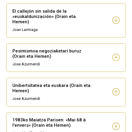
El callejón sin salida de la
«euskaldunización» (Orain eta
Hemen)
Joan Larrinaga
Pesimismoa negoziaketari buruz
(Orain eta Hemen)
Joxe Azurmendi
Unibertsitatea eta euskara (Orain eta
Hemen)
Joxe Azurmendi
1983ko Maiatza Parisen: «Mai 68 à
l'envers» (Orain eta Hemen)