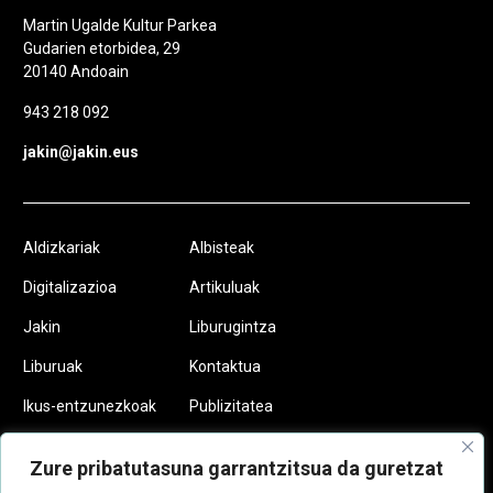
Martin Ugalde Kultur Parkea
Gudarien etorbidea, 29
20140 Andoain
943 218 092
jakin@jakin.eus
Aldizkariak
Albisteak
Digitalizazioa
Artikuluak
Jakin
Liburugintza
Liburuak
Kontaktua
Ikus-entzunezkoak
Publizitatea
Podcastak
Egin zaitez
Zure pribatutasuna garrantzitsua da guretzat
Jakinkide