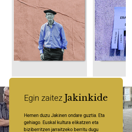
Jakinkide
Egin zaitez
Hemen duzu Jakinen ondare guztia. Eta
gehiago. Euskal kultura elikatzen eta
biziberritzen jarraitzeko berritu dugu