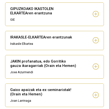
GIPUZKOAKO IKASTOLEN
ELKARTEAren erantzuna
GIE
IRAKASLE-ELKARTEAren erantzunak
Irakasle Elkartea
JAKIN profanatua, edo Gorritiko
gauza ikaragarriak (Orain eta Hemen)
Joxe Azurmendi
Gaixo apaizak eta ex-seminaristak!
(Orain eta Hemen)
Joan Larrinaga