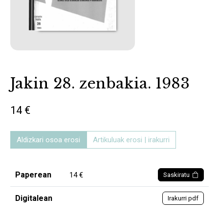
Jakin 28. zenbakia. 1983
14 €
Aldizkari osoa erosi
Artikuluak erosi | irakurri
Paperean
14 €
Saskiratu
Digitalean
Irakurri pdf