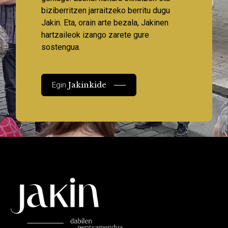
biziberritzen jarraitzeko berritu dugu
Jakin. Eta, orain arte bezala, Jakinen
hartzaileok izango zarete gure
sostengua.
Jakinkide
Egin