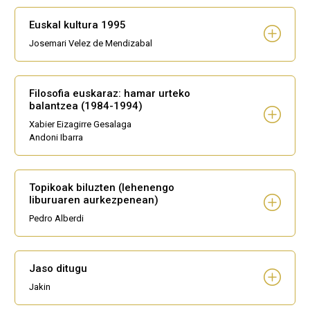
Euskal kultura 1995
Josemari Velez de Mendizabal
Filosofia euskaraz: hamar urteko
balantzea (1984-1994)
Xabier Eizagirre Gesalaga
Andoni Ibarra
Topikoak biluzten (lehenengo
liburuaren aurkezpenean)
Pedro Alberdi
Jaso ditugu
Jakin