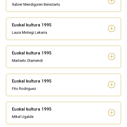
Xabier Mendiguren Bereziartu
Euskal kultura 1995
Laura Mintegi Lakarra
Euskal kultura 1995
Martxelo Otamendi
Euskal kultura 1995
Fito Rodriguez
Euskal kultura 1995
Mikel Ugalde