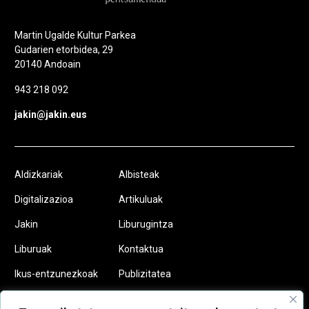
Martin Ugalde Kultur Parkea
Gudarien etorbidea, 29
20140 Andoain
943 218 092
jakin@jakin.eus
Aldizkariak
Albisteak
Digitalizazioa
Artikuluak
Jakin
Liburugintza
Liburuak
Kontaktua
Ikus-entzunezkoak
Publizitatea
Podcastak
Egin zaitez