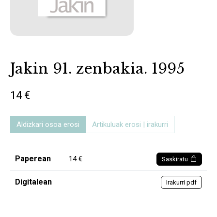
Jakin 91. zenbakia. 1995
14 €
Aldizkari osoa erosi
Artikuluak erosi | irakurri
Paperean
14 €
Saskiratu
Digitalean
Irakurri pdf