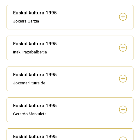
Euskal kultura 1995
Joxerra Garzia
Euskal kultura 1995
Inaki Irazabalbeitia
Euskal kultura 1995
Joxemari Iturralde
Euskal kultura 1995
Gerardo Markuleta
Euskal kultura 1995