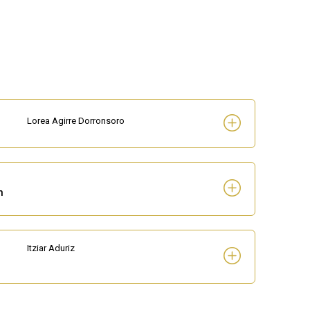
Lorea Agirre Dorronsoro
n
Itziar Aduriz