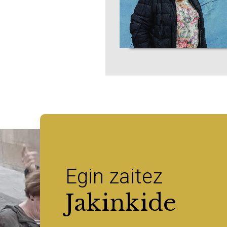
Egin zaitez
Jakinkide