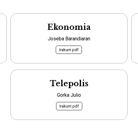
Ekonomia
Joseba Barandiaran
Irakurri pdf
Telepolis
Gorka Julio
Irakurri pdf