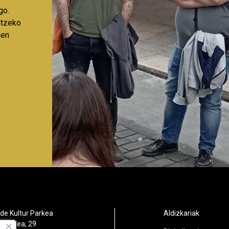
go.
aitzeko
nen
de Kultur Parkea
Aldizkariak
orbidea, 29