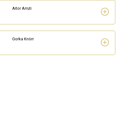
Aitor Arruti
Gorka Knörr