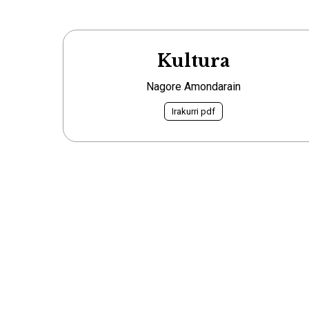
Kultura
Nagore Amondarain
Irakurri pdf