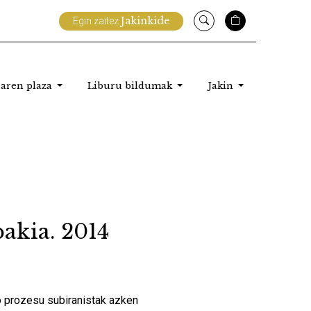
Jakinkide
Egin zaitez
aren plaza
Liburu bildumak
Jakin
bakia. 2014
o prozesu subiranistak azken