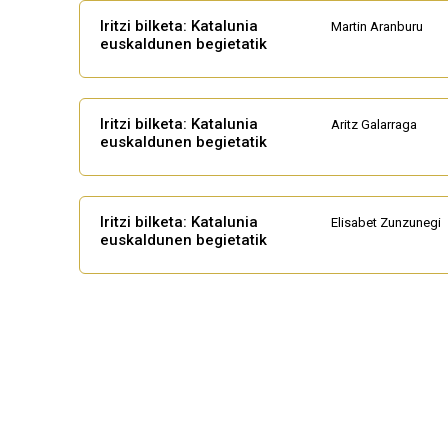
Iritzi bilketa: Katalunia
Martin Aranburu
euskaldunen begietatik
Iritzi bilketa: Katalunia
Aritz Galarraga
euskaldunen begietatik
Iritzi bilketa: Katalunia
Elisabet Zunzunegi
euskaldunen begietatik