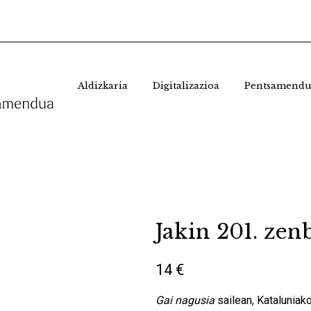
Aldizkaria
Digitalizazioa
Pentsamendu
Jakin 201. zen
14 €
Gai nagusia
sailean, Kataluniak