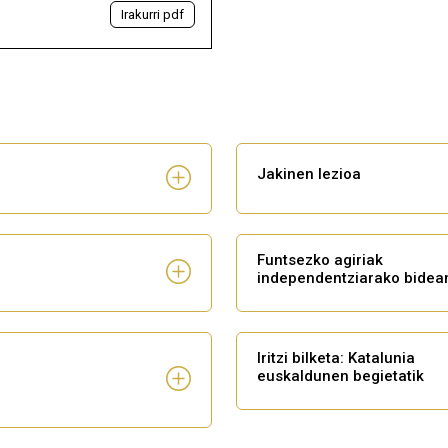
Irakurri pdf
Jakinen lezioa
Funtsezko agiriak
independentziarako bidea
Iritzi bilketa: Katalunia
euskaldunen begietatik