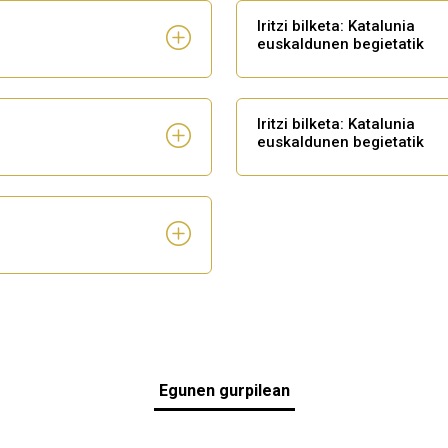
Iritzi bilketa: Katalunia
euskaldunen begietatik
Iritzi bilketa: Katalunia
euskaldunen begietatik
Egunen gurpilean