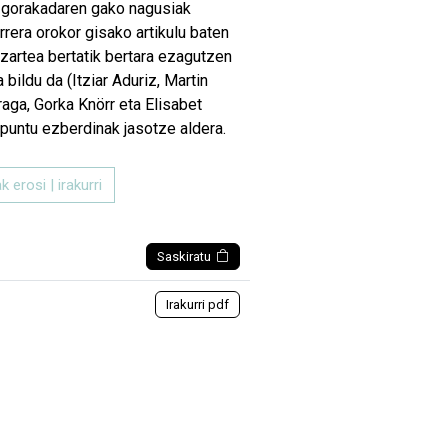
a gorakadaren gako nagusiak
rrera orokor gisako artikulu baten
izartea bertatik bertara ezagutzen
 bildu da (Itziar Aduriz, Martin
rraga, Gorka Knörr eta Elisabet
spuntu ezberdinak jasotze aldera.
k erosi | irakurri
Saskiratu
Irakurri pdf