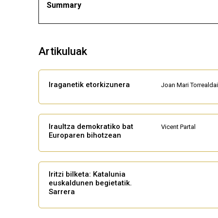
Summary
Artikuluak
Iraganetik etorkizunera
Joan Mari Torrealdai
Iraultza demokratiko bat
Vicent Partal
Europaren bihotzean
Iritzi bilketa: Katalunia
euskaldunen begietatik.
Sarrera