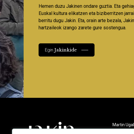
Hemen duzu Jakinen ondare guztia. Eta gehia
Euskal kultura elikatzen eta biziberritzen jarr
berritu dugu Jakin. Eta, orain arte bezala, Jaki
hartzaileok izango zarete gure sostengua.
Jakinkide
Egin
Martin Ugal
Gudarien et