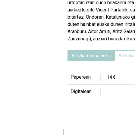
urteotan izan duen bilakaera et
aurkeztu ditu Vicent Partalek, sa
bitartez. Ondoren, Kataluniako g
duten hainbat euskaldunen iritzia
Aranburu, Aitor Arruti, Aritz Gala
Zunzunegi), auziari buruzko iku
Aldizkari osoa erosi
Artikulua
Paperean
14 €
Digitalean