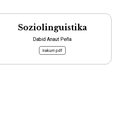
Soziolinguistika
Dabid Anaut Peña
Irakurri pdf