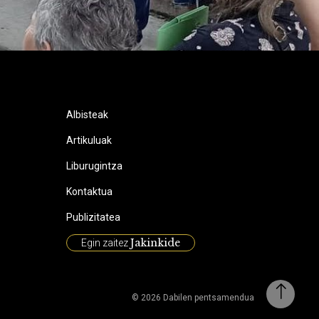
Albisteak
Artikuluak
Liburugintza
Kontaktua
Publizitatea
Jakinkide
Egin zaitez
© 2026 Dabilen pentsamendua