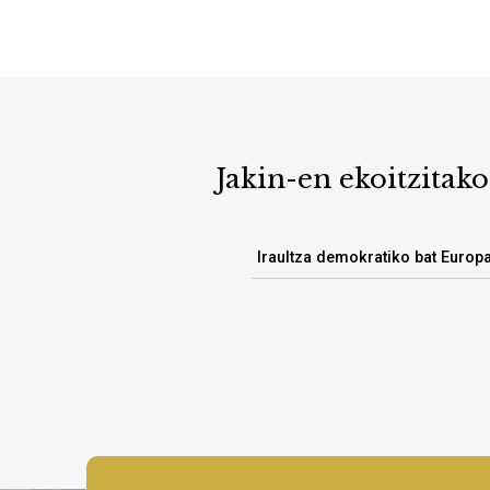
Jakin-en ekoitzitako
Iraultza demokratiko bat Europ