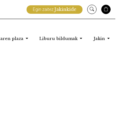
Jakinkide
Egin zaitez
aren plaza
Liburu bildumak
Jakin