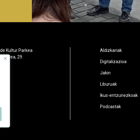
de Kultur Parkea
Aldizkariak
orbidea, 29
Digitalizazioa
oain
Jakin
2
Liburuak
n.eus
Ikus-entzunezkoak
Podcastak