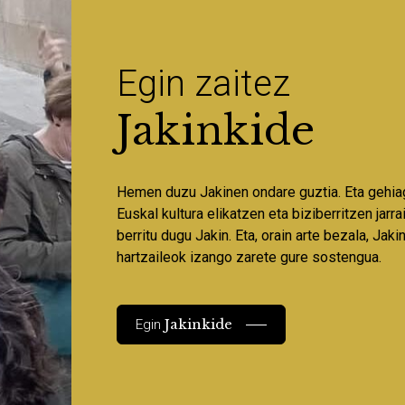
Egin zaitez
Jakinkide
Hemen duzu Jakinen ondare guztia. Eta gehia
Euskal kultura elikatzen eta biziberritzen jarr
berritu dugu Jakin. Eta, orain arte bezala, Jaki
hartzaileok izango zarete gure sostengua.
Jakinkide
Egin