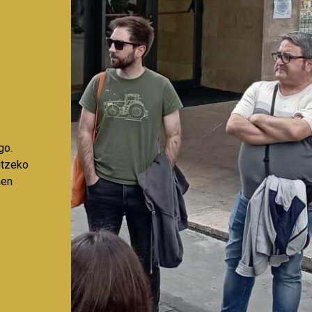
go.
aitzeko
nen