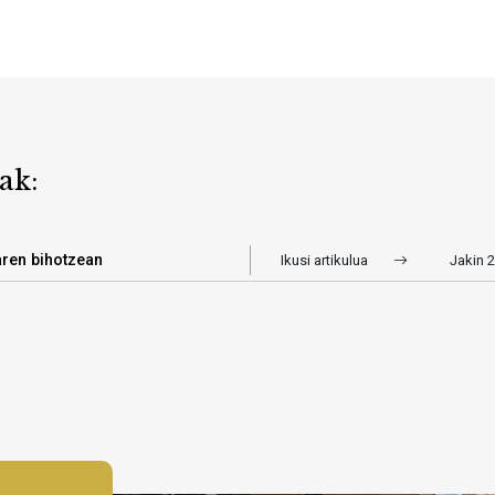
ak:
aren bihotzean
Ikusi artikulua
Jakin 