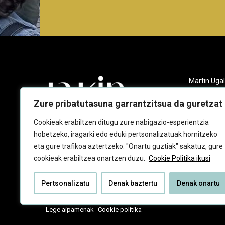
Martin Ugal
Gudarien et
20140 And
Zure pribatutasuna garrantzitsua da guretzat
943 218 09
Cookieak erabiltzen ditugu zure nabigazio-esperientzia
hobetzeko, iragarki edo eduki pertsonalizatuak hornitzeko
jakin@jaki
eta gure trafikoa aztertzeko. "Onartu guztiak" sakatuz, gure
cookieak erabiltzea onartzen duzu.
Cookie Politika ikusi
Pertsonalizatu
Denak baztertu
Denak onartu
Lege aipamenak
Cookie politika