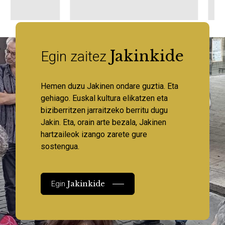
Jakinkide
Egin zaitez
Hemen duzu Jakinen ondare guztia. Eta
gehiago. Euskal kultura elikatzen eta
biziberritzen jarraitzeko berritu dugu
Jakin. Eta, orain arte bezala, Jakinen
hartzaileok izango zarete gure
sostengua.
Jakinkide
Egin