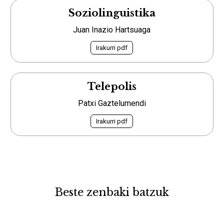
Soziolinguistika
Juan Inazio Hartsuaga
Irakurri pdf
Telepolis
Patxi Gaztelumendi
Irakurri pdf
Beste zenbaki batzuk