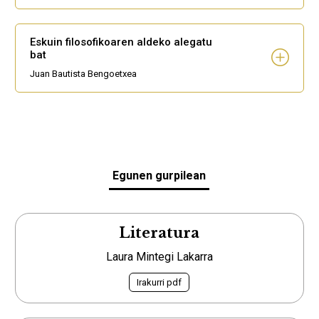
Eskuin filosofikoaren aldeko alegatu
bat
Juan Bautista Bengoetxea
Egunen gurpilean
Literatura
Laura Mintegi Lakarra
Irakurri pdf