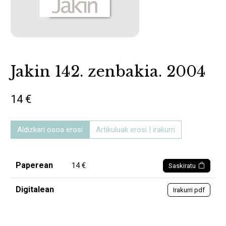
Jakin 142. zenbakia. 2004
14 €
Aldizkari osoa erosi
Artikuluak erosi | irakurri
Paperean
14 €
Saskiratu
Digitalean
Irakurri pdf