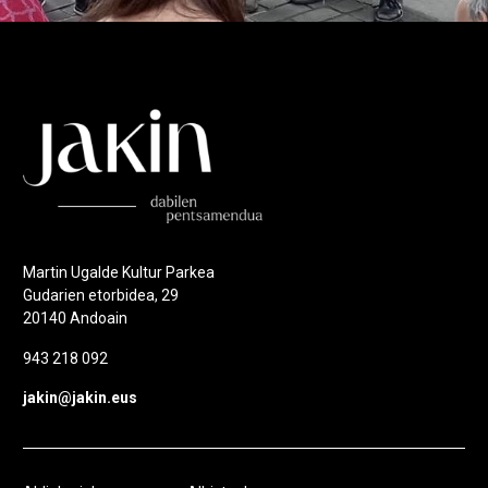
Martin Ugalde Kultur Parkea
Gudarien etorbidea, 29
20140 Andoain
943 218 092
jakin@jakin.eus