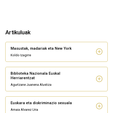
Artikuluak
Masustak, madariak eta New York
Koldo Izagirre
Biblioteka Nazionala Euskal
Herriarentzat
Agurtzane Juanena Alustiza
Euskara eta diskriminazio sexuala
Amaia Alvarez Uria