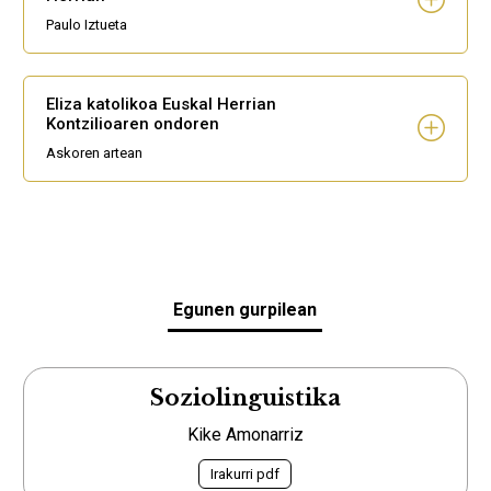
Paulo Iztueta
Eliza katolikoa Euskal Herrian
Kontzilioaren ondoren
Askoren artean
Egunen gurpilean
Soziolinguistika
Kike Amonarriz
Irakurri pdf