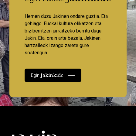
Hemen duzu Jakinen ondare guztia. Eta
gehiago. Euskal kultura elikatzen eta
biziberritzen jarraitzeko berritu dugu
Jakin. Eta, orain arte bezala, Jakinen
hartzaileok izango zarete gure
sostengua.
Jakinkide
Egin