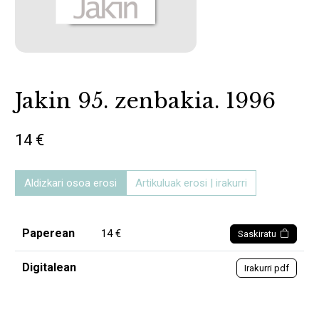
Jakin 95. zenbakia. 1996
14 €
Aldizkari osoa erosi
Artikuluak erosi | irakurri
Paperean
14 €
Saskiratu
Digitalean
Irakurri pdf