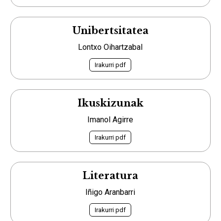
Unibertsitatea
Lontxo Oihartzabal
Irakurri pdf
Ikuskizunak
Imanol Agirre
Irakurri pdf
Literatura
Iñigo Aranbarri
Irakurri pdf