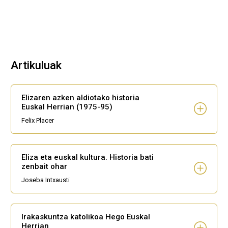
Artikuluak
Elizaren azken aldiotako historia
Euskal Herrian (1975-95)
Felix Placer
Eliza eta euskal kultura. Historia bati
zenbait ohar
Joseba Intxausti
Irakaskuntza katolikoa Hego Euskal
Herrian