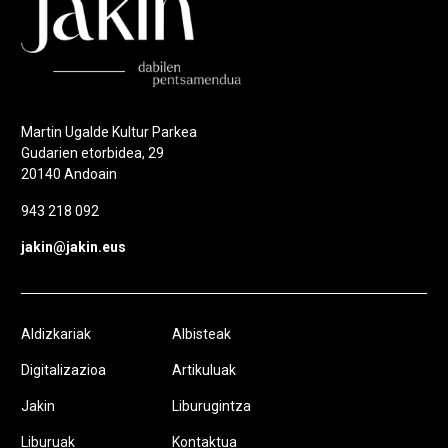
Martin Ugalde Kultur Parkea
Gudarien etorbidea, 29
20140 Andoain
943 218 092
jakin@jakin.eus
Aldizkariak
Albisteak
Digitalizazioa
Artikuluak
Jakin
Liburugintza
Liburuak
Kontaktua