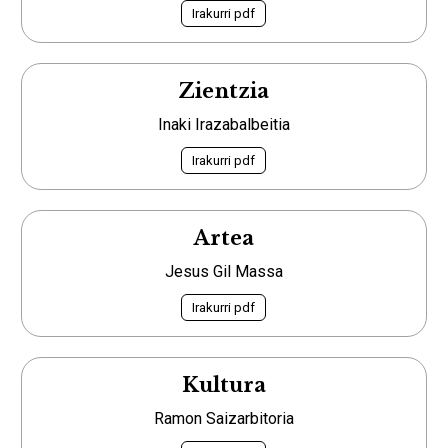
Irakurri pdf
Zientzia
Inaki Irazabalbeitia
Irakurri pdf
Artea
Jesus Gil Massa
Irakurri pdf
Kultura
Ramon Saizarbitoria