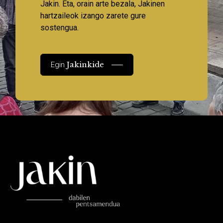
Jakin. Eta, orain arte bezala, Jakinen
hartzaileok izango zarete gure
sostengua.
Jakinkide
Egin