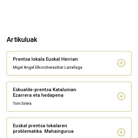
Artikuluak
Prentsa lokala Euskal Herrian
Migel Angel Elkoroberezibar Larrañaga
Eskualde-prentsa Katalunian.
Ezarrera eta hedapena
Toni Sirera
Euskal prentsa lokalaren
problematika. Mahaingurua