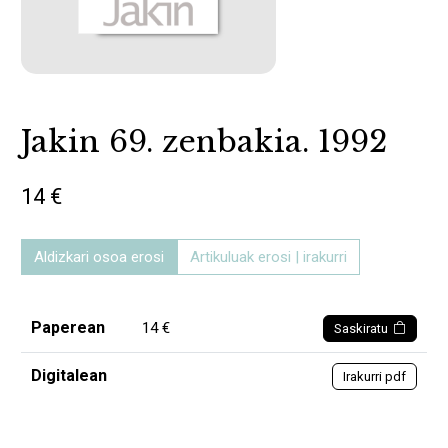
Jakin 69. zenbakia. 1992
14 €
Aldizkari osoa erosi
Artikuluak erosi | irakurri
Paperean
14 €
Saskiratu
Digitalean
Irakurri pdf