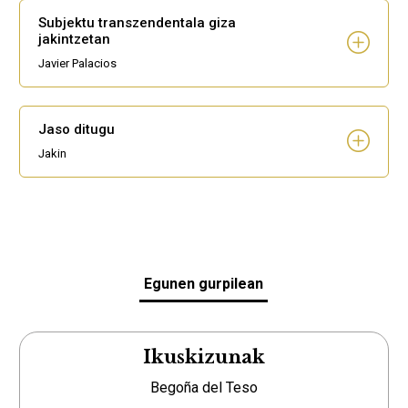
Subjektu transzendentala giza
jakintzetan
Javier Palacios
Jaso ditugu
Jakin
Egunen gurpilean
Ikuskizunak
Begoña del Teso