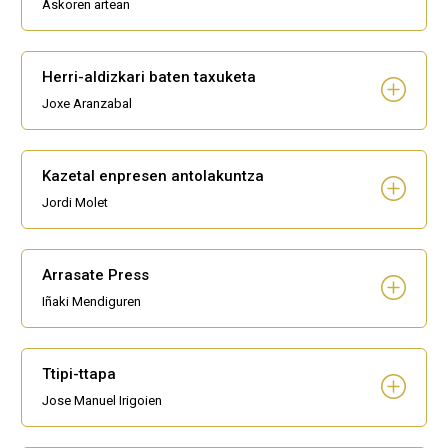
Askoren artean
Herri-aldizkari baten taxuketa
Joxe Aranzabal
Kazetal enpresen antolakuntza
Jordi Molet
Arrasate Press
Iñaki Mendiguren
Ttipi-ttapa
Jose Manuel Irigoien