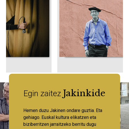
Jakinkide
Egin zaitez
Hemen duzu Jakinen ondare guztia. Eta
gehiago. Euskal kultura elikatzen eta
biziberritzen jarraitzeko berritu dugu