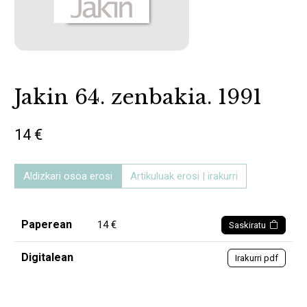
Jakin 64. zenbakia. 1991
14 €
Aldizkari osoa erosi
Artikuluak erosi | irakurri
Paperean
14 €
Saskiratu
Digitalean
Irakurri pdf