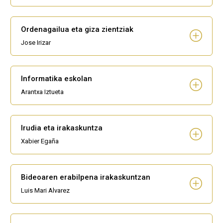
Ordenagailua eta giza zientziak
Jose Irizar
Informatika eskolan
Arantxa Iztueta
Irudia eta irakaskuntza
Xabier Egaña
Bideoaren erabilpena irakaskuntzan
Luis Mari Alvarez