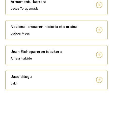
Armamentu-karrera
Jesus Torquemada
Nazionalismoaren historia eta oraina
Ludger Mees
Jean Etchepareren idazkera
Amaia Iturbide
Jaso ditugu
Jakin