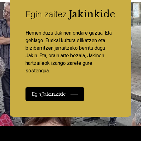
Jakinkide
Egin zaitez
Hemen duzu Jakinen ondare guztia. Eta
gehiago. Euskal kultura elikatzen eta
biziberritzen jarraitzeko berritu dugu
Jakin. Eta, orain arte bezala, Jakinen
hartzaileok izango zarete gure
sostengua.
Jakinkide
Egin