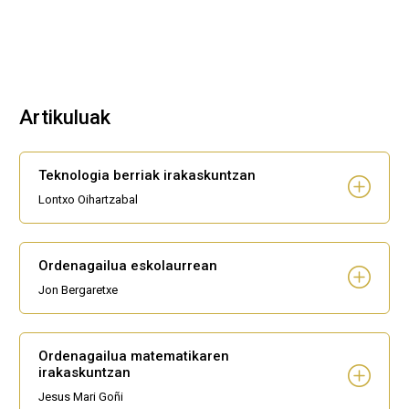
Artikuluak
Teknologia berriak irakaskuntzan
Lontxo Oihartzabal
Ordenagailua eskolaurrean
Jon Bergaretxe
Ordenagailua matematikaren
irakaskuntzan
Jesus Mari Goñi