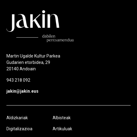
Martin Ugalde Kultur Parkea
Gudarien etorbidea, 29
20140 Andoain
943 218 092
jakin@jakin.eus
Aldizkariak
Albisteak
Digitalizazioa
Artikuluak