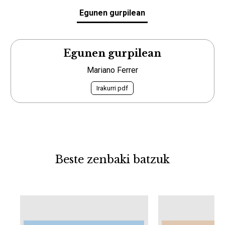
Egunen gurpilean
Egunen gurpilean
Mariano Ferrer
Irakurri pdf
Beste zenbaki batzuk