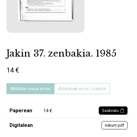
Jakin 37. zenbakia. 1985
14 €
Aldizkari osoa erosi
Artikuluak erosi | irakurri
Paperean
14 €
Saskiratu
Digitalean
Irakurri pdf