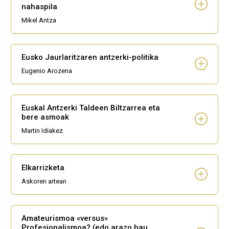
nahaspila
Mikel Antza
Eusko Jaurlaritzaren antzerki-politika
Eugenio Arozena
Euskal Antzerki Taldeen Biltzarrea eta
bere asmoak
Martin Idiakez
Elkarrizketa
Askoren artean
Amateurismoa «versus»
Profesionalismoa? (edo arazo hau