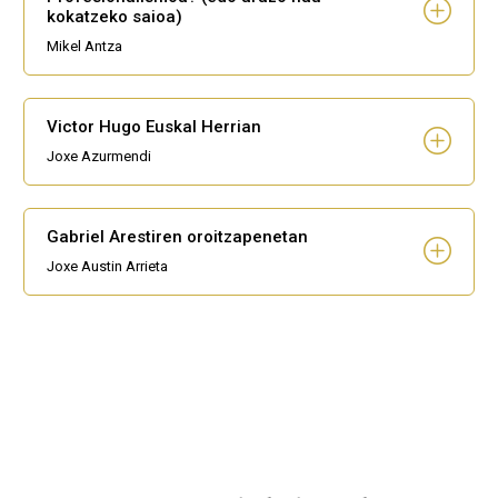
kokatzeko saioa)
Mikel Antza
Victor Hugo Euskal Herrian
Joxe Azurmendi
Gabriel Arestiren oroitzapenetan
Joxe Austin Arrieta