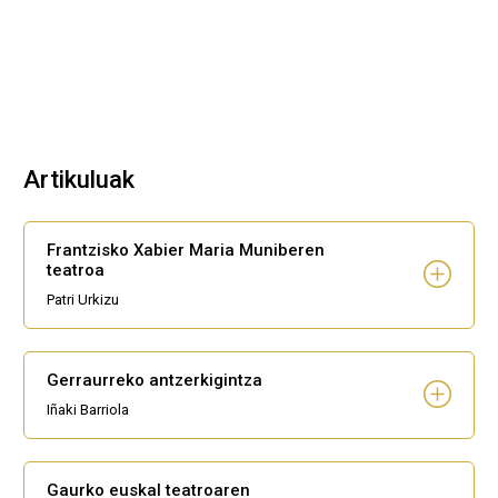
Artikuluak
Frantzisko Xabier Maria Muniberen
teatroa
Patri Urkizu
Gerraurreko antzerkigintza
Iñaki Barriola
Gaurko euskal teatroaren