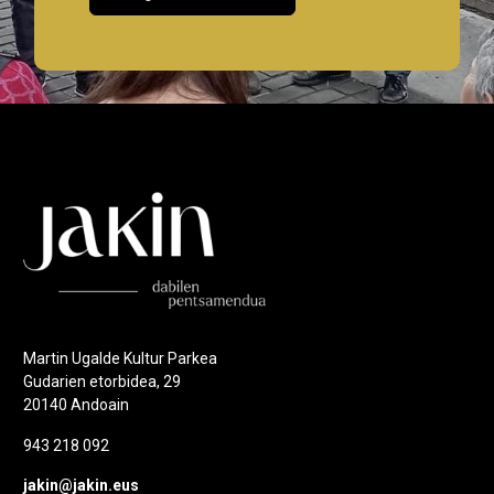
Martin Ugalde Kultur Parkea
Gudarien etorbidea, 29
20140 Andoain
943 218 092
jakin@jakin.eus