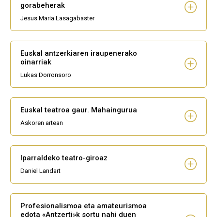
gorabeherak
Jesus Maria Lasagabaster
Euskal antzerkiaren iraupenerako
oinarriak
Lukas Dorronsoro
Euskal teatroa gaur. Mahaingurua
Askoren artean
Iparraldeko teatro-giroaz
Daniel Landart
Profesionalismoa eta amateurismoa
edota «Antzerti»k sortu nahi duen