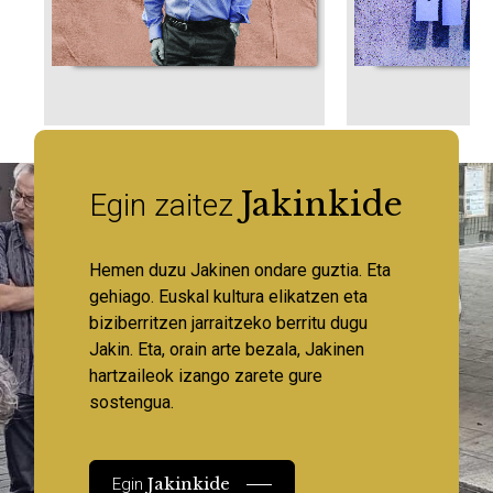
Jakinkide
Egin zaitez
Hemen duzu Jakinen ondare guztia. Eta
gehiago. Euskal kultura elikatzen eta
biziberritzen jarraitzeko berritu dugu
Jakin. Eta, orain arte bezala, Jakinen
hartzaileok izango zarete gure
sostengua.
Jakinkide
Egin