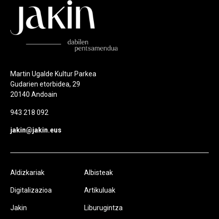
Martin Ugalde Kultur Parkea
Gudarien etorbidea, 29
20140 Andoain
943 218 092
jakin@jakin.eus
Aldizkariak
Albisteak
Digitalizazioa
Artikuluak
Jakin
Liburugintza