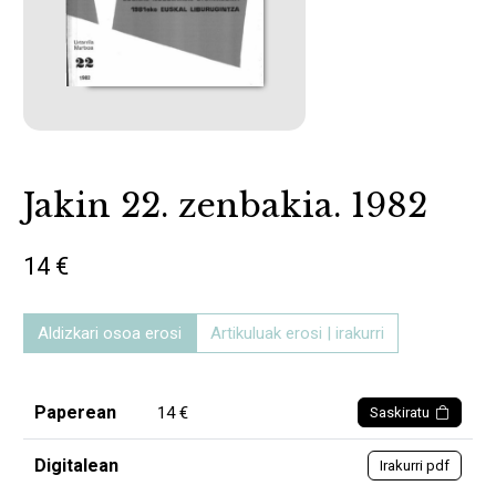
Jakin 22. zenbakia. 1982
14 €
Aldizkari osoa erosi
Artikuluak erosi | irakurri
Paperean
14 €
Saskiratu
Digitalean
Irakurri pdf