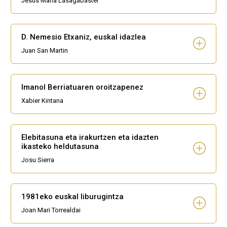
Jesus Maria Lasagabaster
D. Nemesio Etxaniz, euskal idazlea
Juan San Martin
Imanol Berriatuaren oroitzapenez
Xabier Kintana
Elebitasuna eta irakurtzen eta idazten
ikasteko heldutasuna
Josu Sierra
1981eko euskal liburugintza
Joan Mari Torrealdai