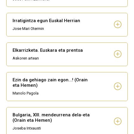
Irratigintza egun Euskal Herrian
Jose Mari Otermin
Elkarrizketa. Euskara eta prentsa
Askoren artean
Ezin da gehiago zain egon...! (Orain
eta Hemen)
Manolo Pagola
Bulgaria, XIII. mendeurrena dela-eta
(Orain eta Hemen)
Joseba Intxausti