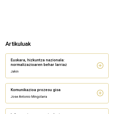
Artikuluak
Euskara, hizkuntza nazionala:
normalizazioaren behar larriaz
Jakin
Komunikazioa prozesu gisa
Jose Antonio Mingolarra