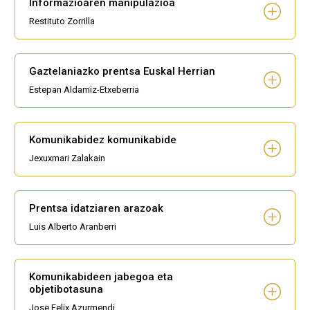
Informazioaren manipulazioa
Restituto Zorrilla
Gaztelaniazko prentsa Euskal Herrian
Estepan Aldamiz-Etxeberria
Komunikabidez komunikabide
Jexuxmari Zalakain
Prentsa idatziaren arazoak
Luis Alberto Aranberri
Komunikabideen jabegoa eta
objetibotasuna
Jose Felix Azurmendi