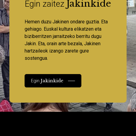
Jakinkide
Egin zaitez
Hemen duzu Jakinen ondare guztia. Eta
gehiago. Euskal kultura elikatzen eta
biziberritzen jarraitzeko berritu dugu
Jakin. Eta, orain arte bezala, Jakinen
hartzaileok izango zarete gure
sostengua.
Jakinkide
Egin