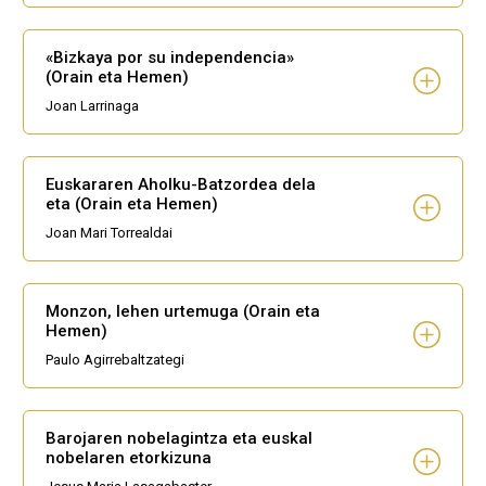
«Bizkaya por su independencia»
(Orain eta Hemen)
Joan Larrinaga
Euskararen Aholku-Batzordea dela
eta (Orain eta Hemen)
Joan Mari Torrealdai
Monzon, lehen urtemuga (Orain eta
Hemen)
Paulo Agirrebaltzategi
Barojaren nobelagintza eta euskal
nobelaren etorkizuna