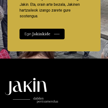
Jakin. Eta, orain arte bezala, Jakinen
hartzaileok izango zarete gure
sostengua.
Jakinkide
Egin