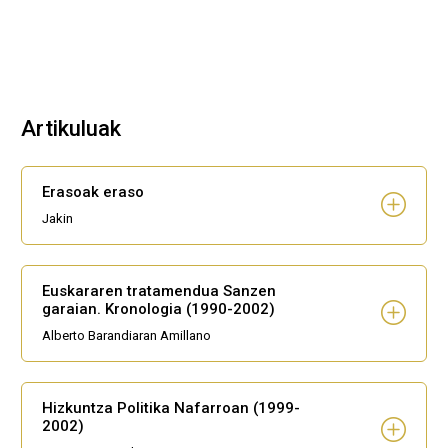
Artikuluak
Erasoak eraso
Jakin
Euskararen tratamendua Sanzen
garaian. Kronologia (1990-2002)
Alberto Barandiaran Amillano
Hizkuntza Politika Nafarroan (1999-
2002)