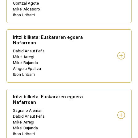
Gontzal Agote
Mikel Aldasoro
Ibon Uribarri
Iritzi bilketa: Euskararen egoera
Nafarroan
Dabid Anaut Peña
Mikel Arregi
Mikel Bujanda
Aingeru Epaltza
Ibon Uribarri
Iritzi bilketa: Euskararen egoera
Nafarroan
Sagrario Aleman
Dabid Anaut Peña
Mikel Arregi
Mikel Bujanda
Ibon Uribarri