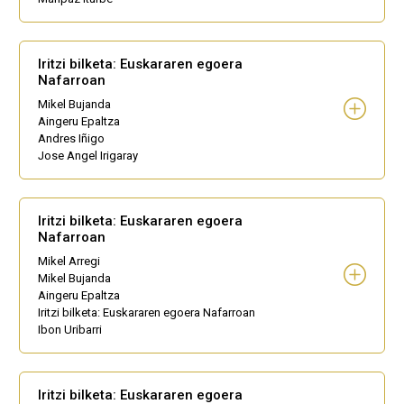
Iritzi bilketa: Euskararen egoera
Nafarroan
Mikel Bujanda
Aingeru Epaltza
Andres Iñigo
Jose Angel Irigaray
Iritzi bilketa: Euskararen egoera
Nafarroan
Mikel Arregi
Mikel Bujanda
Aingeru Epaltza
Iritzi bilketa: Euskararen egoera Nafarroan
Ibon Uribarri
Iritzi bilketa: Euskararen egoera