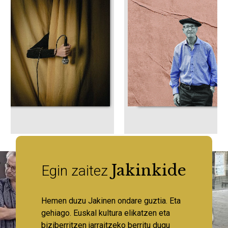
Jakinkide
Egin zaitez
Hemen duzu Jakinen ondare guztia. Eta
gehiago. Euskal kultura elikatzen eta
biziberritzen jarraitzeko berritu dugu