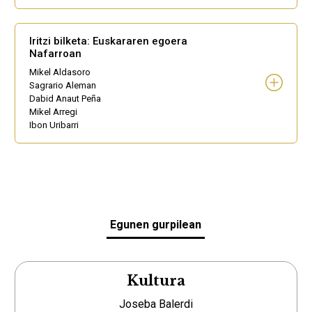
Iritzi bilketa: Euskararen egoera
Nafarroan
Mikel Aldasoro
Sagrario Aleman
Dabid Anaut Peña
Mikel Arregi
Ibon Uribarri
Egunen gurpilean
Kultura
Joseba Balerdi