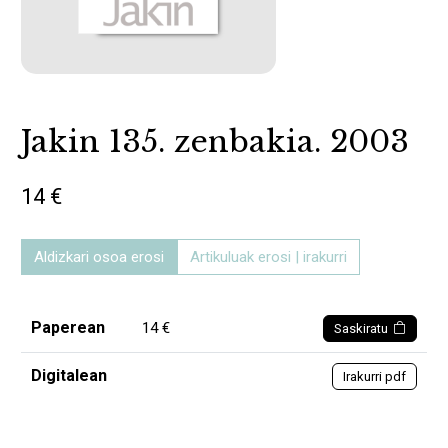
Jakin 135. zenbakia. 2003
14 €
Aldizkari osoa erosi
Artikuluak erosi | irakurri
Paperean
14 €
Saskiratu
Digitalean
Irakurri pdf