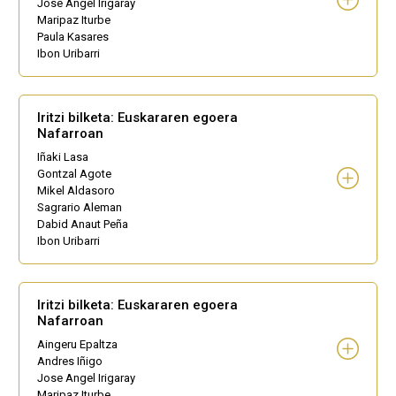
Jose Angel Irigaray
Maripaz Iturbe
Paula Kasares
Ibon Uribarri
Iritzi bilketa: Euskararen egoera
Nafarroan
Iñaki Lasa
Gontzal Agote
Mikel Aldasoro
Sagrario Aleman
Dabid Anaut Peña
Ibon Uribarri
Iritzi bilketa: Euskararen egoera
Nafarroan
Aingeru Epaltza
Andres Iñigo
Jose Angel Irigaray
Maripaz Iturbe