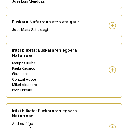
Jose Luis Mendoza
Euskara Nafarroan atzo eta gaur
Jose Maria Satrustegi
Iritzi bilketa: Euskararen egoera
Nafarroan
Maripaz Iturbe
Paula Kasares
Iñaki Lasa
Gontzal Agote
Mikel Aldasoro
Ibon Uribarri
Iritzi bilketa: Euskararen egoera
Nafarroan
Andres Iñigo