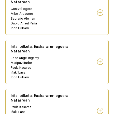
Nafarroan
Gontzal Agote
Mikel Aldasoro
Sagrario Aleman
Dabid Anaut Peña
Ibon Uribarri
Iritzi bilketa: Euskararen egoera
Nafarroan
Jose Angel Irigaray
Maripaz Iturbe
Paula Kasares
Iñaki Lasa
Ibon Uribarri
Iritzi bilketa: Euskararen egoera
Nafarroan
Paula Kasares
Iñaki Lasa