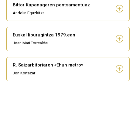
Bittor Kapanagaren pentsamentuaz
Andolin Eguzkitza
Euskal liburugintza 1979.ean
Joan Mari Torrealdai
R. Saizarbitoriaren «Ehun metro»
Jon Kortazar