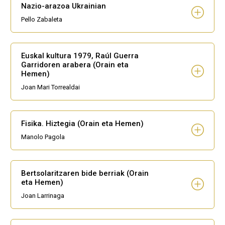
Nazio-arazoa Ukrainian
Pello Zabaleta
Euskal kultura 1979, Raúl Guerra
Garridoren arabera (Orain eta
Hemen)
Joan Mari Torrealdai
Fisika. Hiztegia (Orain eta Hemen)
Manolo Pagola
Bertsolaritzaren bide berriak (Orain
eta Hemen)
Joan Larrinaga