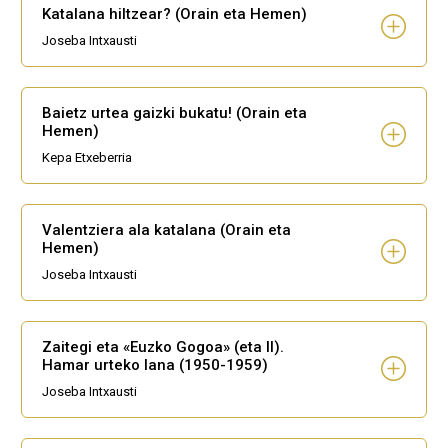
Katalana hiltzear? (Orain eta Hemen)
Joseba Intxausti
Baietz urtea gaizki bukatu! (Orain eta
Hemen)
Kepa Etxeberria
Valentziera ala katalana (Orain eta
Hemen)
Joseba Intxausti
Zaitegi eta «Euzko Gogoa» (eta II).
Hamar urteko lana (1950-1959)
Joseba Intxausti