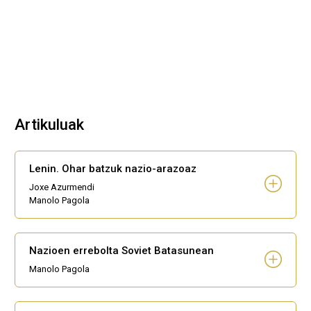
Artikuluak
Lenin. Ohar batzuk nazio-arazoaz
Joxe Azurmendi
Manolo Pagola
Nazioen errebolta Soviet Batasunean
Manolo Pagola