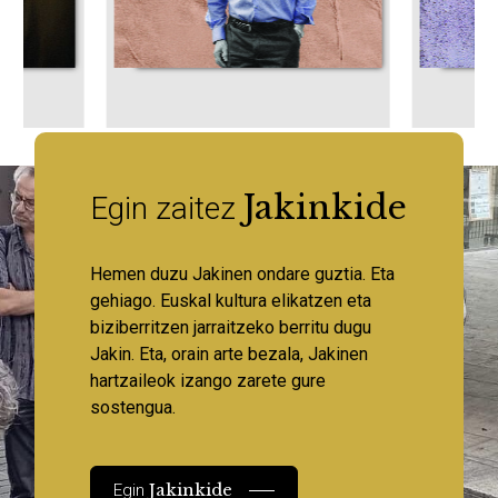
Jakinkide
Egin zaitez
Hemen duzu Jakinen ondare guztia. Eta
gehiago. Euskal kultura elikatzen eta
biziberritzen jarraitzeko berritu dugu
Jakin. Eta, orain arte bezala, Jakinen
hartzaileok izango zarete gure
sostengua.
Jakinkide
Egin