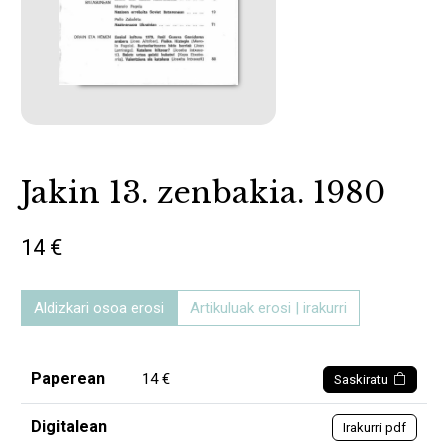
Jakin 13. zenbakia. 1980
14 €
Aldizkari osoa erosi
Artikuluak erosi | irakurri
Paperean
14 €
Saskiratu
Digitalean
Irakurri pdf