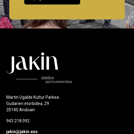
Martin Ugalde Kultur Parkea
Gudarien etorbidea, 29
20140 Andoain
943 218 092
jakin@jakin.eus