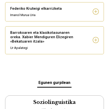
Federiko Krutwigi elkarrizketa
Imanol Murua Uria
Barrokoaren eta klasikotasunaren
oreka. Xabier Mendiguren Elizegiren
«Bekatuaren itzala»
Ur Apalategi
Egunen gurpilean
Soziolinguistika