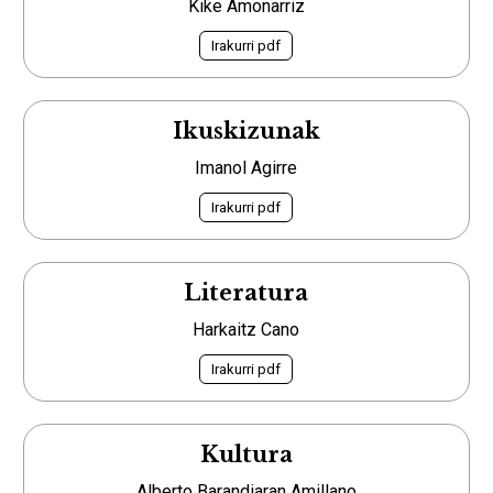
Kike Amonarriz
Irakurri pdf
Ikuskizunak
Imanol Agirre
Irakurri pdf
Literatura
Harkaitz Cano
Irakurri pdf
Kultura
Alberto Barandiaran Amillano