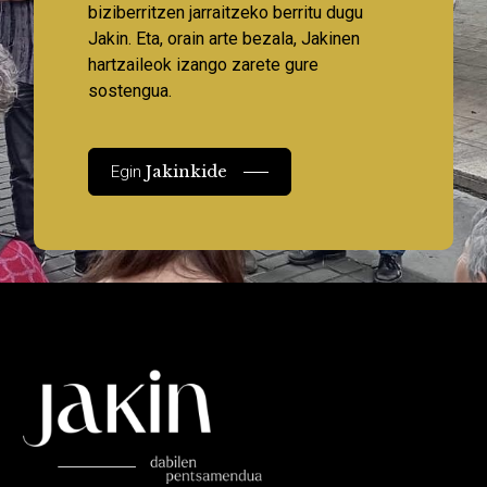
biziberritzen jarraitzeko berritu dugu
Jakin. Eta, orain arte bezala, Jakinen
hartzaileok izango zarete gure
sostengua.
Jakinkide
Egin