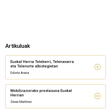
Artikuluak
Euskal Herria Teleberri, Telenavarra
eta Telenorte albistegietan
Edorta Arana
Mobilizaziorako prestasuna Euskal
Herrian
Zesar Martínez