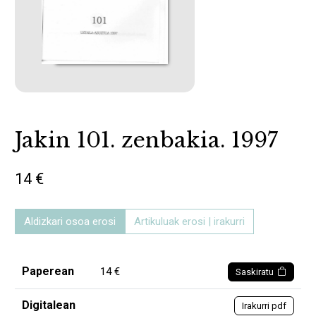
Jakin 101. zenbakia. 1997
14 €
Aldizkari osoa erosi
Artikuluak erosi | irakurri
Paperean
14 €
Saskiratu
Digitalean
Irakurri pdf