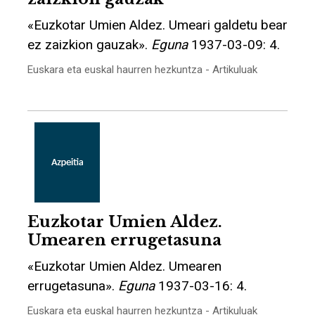
«Euzkotar Umien Aldez. Umeari galdetu bear
ez zaizkion gauzak».
Eguna
1937-03-09: 4.
Euskara eta euskal haurren hezkuntza - Artikuluak
Euzkotar Umien Aldez.
Umearen errugetasuna
«Euzkotar Umien Aldez. Umearen
errugetasuna».
Eguna
1937-03-16: 4.
Euskara eta euskal haurren hezkuntza - Artikuluak