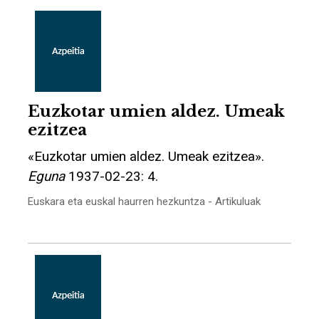
Euzkotar umien aldez. Umeak
ezitzea
«Euzkotar umien aldez. Umeak ezitzea».
Eguna
1937-02-23: 4.
Euskara eta euskal haurren hezkuntza - Artikuluak