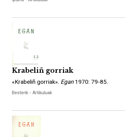
Krabeliñ gorriak
«Krabeliñ gorriak».
Egan
1970: 79-85.
Besterik - Artikuluak