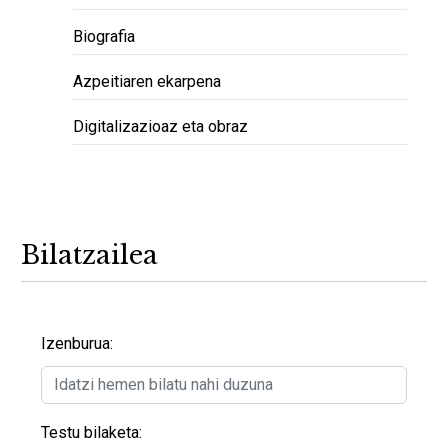
Biografia
Azpeitiaren ekarpena
Digitalizazioaz eta obraz
Bilatzailea
Izenburua:
Testu bilaketa: