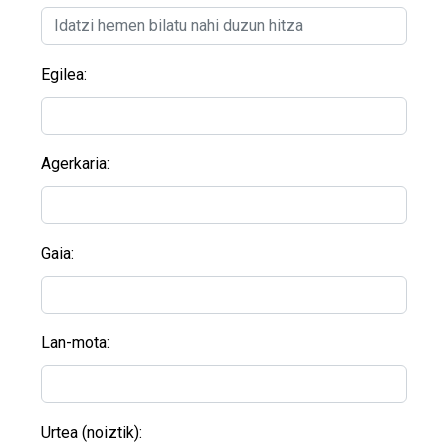
Egilea:
Agerkaria:
Gaia:
Lan-mota:
Urtea (noiztik):