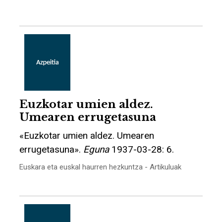
Euzkotar umien aldez.
Umearen errugetasuna
«Euzkotar umien aldez. Umearen
errugetasuna».
Eguna
1937-03-28: 6.
Euskara eta euskal haurren hezkuntza - Artikuluak