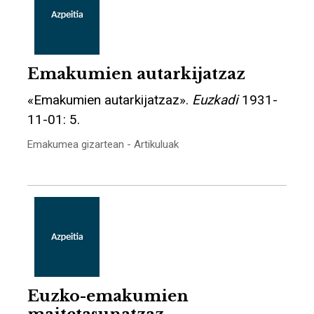
Emakumien autarkijatzaz
«Emakumien autarkijatzaz».
Euzkadi
1931-
11-01: 5.
Emakumea gizartean - Artikuluak
Euzko-emakumien