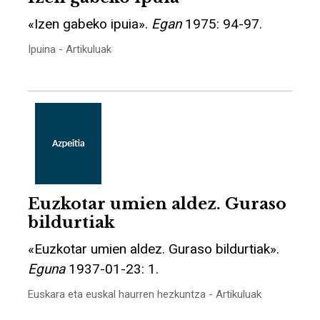
«Izen gabeko ipuia».
Egan
1975: 94-97.
Ipuina - Artikuluak
Euzkotar umien aldez. Guraso
bildurtiak
«Euzkotar umien aldez. Guraso bildurtiak».
Eguna
1937-01-23: 1.
Euskara eta euskal haurren hezkuntza - Artikuluak