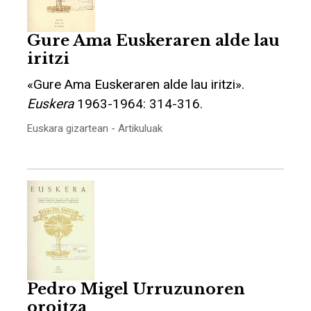
Gure Ama Euskeraren alde lau
iritzi
«Gure Ama Euskeraren alde lau iritzi».
Euskera
1963-1964: 314-316.
Euskara gizartean - Artikuluak
Pedro Migel Urruzunoren
oroitza