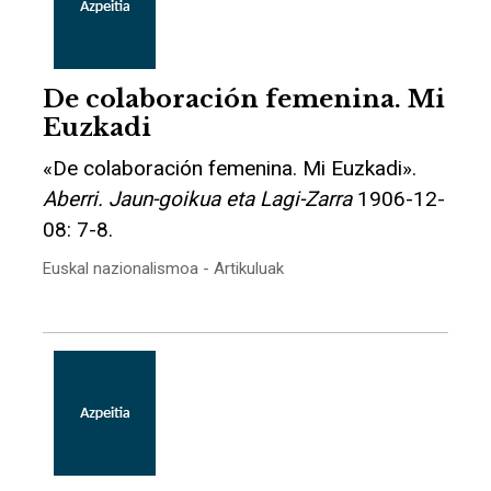
De colaboración femenina. Mi
Euzkadi
«De colaboración femenina. Mi Euzkadi».
Aberri. Jaun-goikua eta Lagi-Zarra
1906-12-
08: 7-8.
Euskal nazionalismoa - Artikuluak