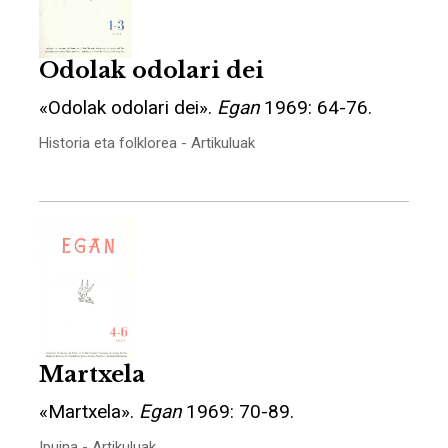
Odolak odolari dei
«Odolak odolari dei».
Egan
1969: 64-76.
Historia eta folklorea - Artikuluak
Martxela
«Martxela».
Egan
1969: 70-89.
Ipuina - Artikuluak