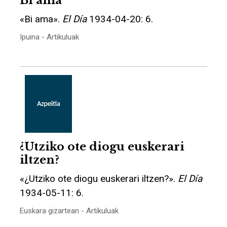
Bi ama
«Bi ama».
El Día
1934-04-20: 6.
Ipuina - Artikuluak
¿Utziko ote diogu euskerari
iltzen?
«¿Utziko ote diogu euskerari iltzen?».
El Día
1934-05-11: 6.
Euskara gizartean - Artikuluak