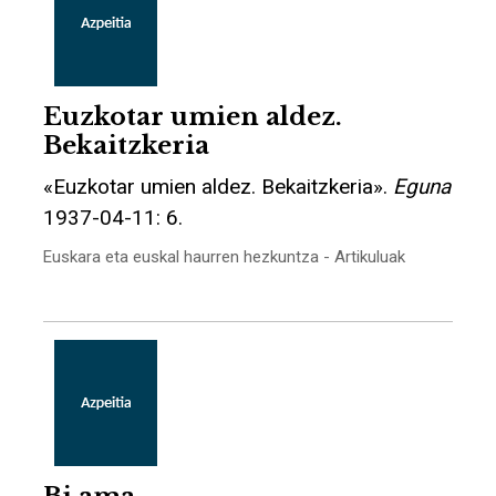
Euzkotar umien aldez.
Bekaitzkeria
«Euzkotar umien aldez. Bekaitzkeria».
Eguna
1937-04-11: 6.
Euskara eta euskal haurren hezkuntza - Artikuluak