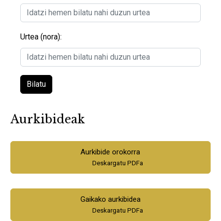
Urtea (nora):
Bilatu
Aurkibideak
Aurkibide orokorra
Deskargatu PDFa
Gaikako aurkibidea
Deskargatu PDFa