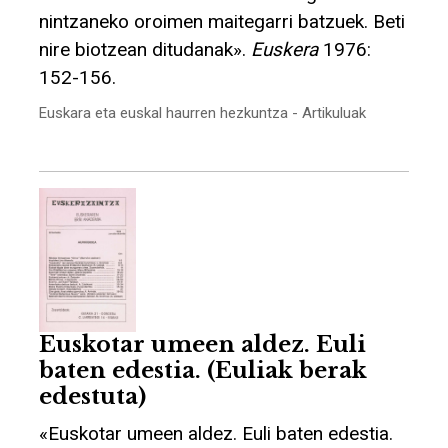
nintzaneko oroimen maitegarri batzuek. Beti
nire biotzean ditudanak».
Euskera
1976:
152-156.
Euskara eta euskal haurren hezkuntza - Artikuluak
Euskotar umeen aldez. Euli
baten edestia. (Euliak berak
edestuta)
«Euskotar umeen aldez. Euli baten edestia.