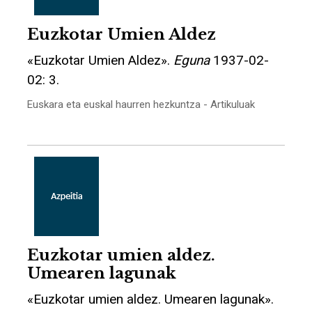
Euzkotar Umien Aldez
«Euzkotar Umien Aldez».
Eguna
1937-02-
02: 3.
Euskara eta euskal haurren hezkuntza - Artikuluak
Euzkotar umien aldez.
Umearen lagunak
«Euzkotar umien aldez. Umearen lagunak».