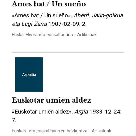
Ames bat / Un sueño
«Ames bat / Un sueño».
Aberri. Jaun-goikua
eta Lagi-Zarra
1907-02-09: 2.
Euskal Herria eta euskaltasuna - Artikuluak
Euskotar umien aldez
«Euskotar umien aldez».
Argia
1933-12-24:
7.
Euskara eta euskal haurren hezkuntza - Artikuluak