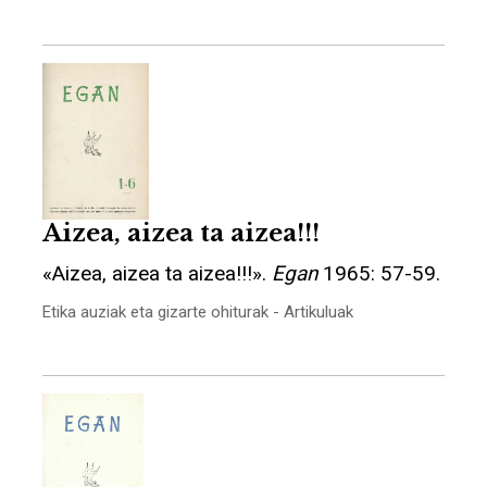
Aizea, aizea ta aizea!!!
«Aizea, aizea ta aizea!!!».
Egan
1965: 57-59.
Etika auziak eta gizarte ohiturak - Artikuluak