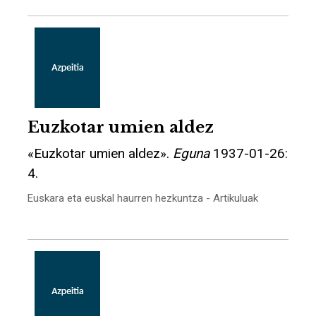
Euzkotar umien aldez
«Euzkotar umien aldez».
Eguna
1937-01-26:
4.
Euskara eta euskal haurren hezkuntza - Artikuluak