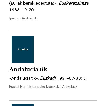
(Euliak berak edestuta)».
Euskerazaintza
1988: 19-20.
Ipuina - Artikuluak
Andalucia'tik
«Andalucia'tik».
Euzkadi
1931-07-30: 5.
Euskal Herritik kanpoko kronikak - Artikuluak