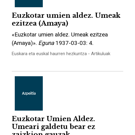
Euzkotar umien aldez. Umeak
ezitzea (Amaya)
«Euzkotar umien aldez. Umeak ezitzea
(Amaya)».
Eguna
1937-03-03: 4.
Euskara eta euskal haurren hezkuntza - Artikuluak
Euzkotar Umien Aldez.
Umeari galdetu bear ez
zaizkion gauzak