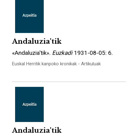
Andaluzia'tik
«Andaluzia'tik».
Euzkadi
1931-08-05: 6.
Euskal Herritik kanpoko kronikak - Artikuluak
Andaluzia'tik