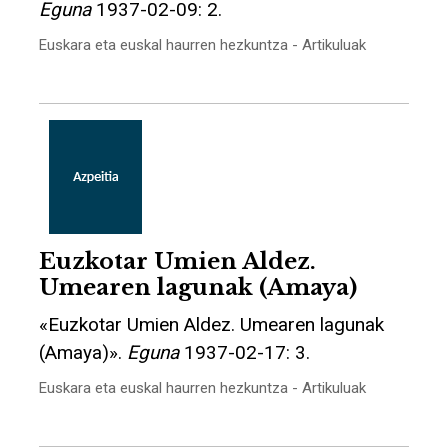
Eguna
1937-02-09: 2.
Euskara eta euskal haurren hezkuntza - Artikuluak
Euzkotar Umien Aldez.
Umearen lagunak (Amaya)
«Euzkotar Umien Aldez. Umearen lagunak
(Amaya)».
Eguna
1937-02-17: 3.
Euskara eta euskal haurren hezkuntza - Artikuluak