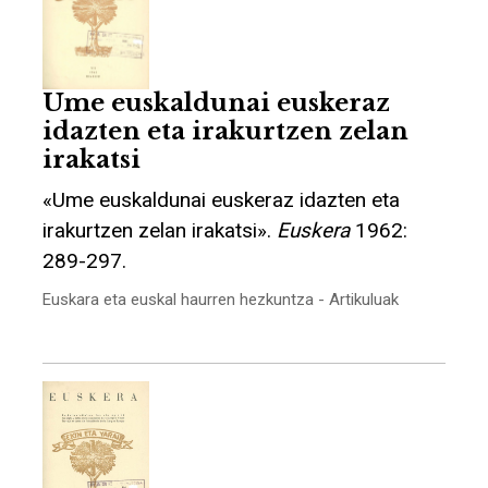
Ume euskaldunai euskeraz
idazten eta irakurtzen zelan
irakatsi
«Ume euskaldunai euskeraz idazten eta
irakurtzen zelan irakatsi».
Euskera
1962:
289-297.
Euskara eta euskal haurren hezkuntza - Artikuluak