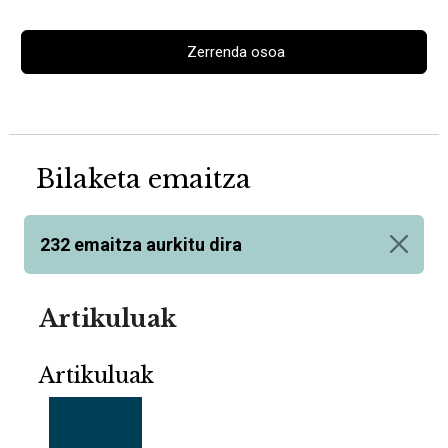
Zerrenda osoa
Bilaketa emaitza
232 emaitza aurkitu dira
Artikuluak
Artikuluak