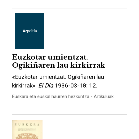
Euzkotar umientzat.
Ogikiñaren lau kirkirrak
«Euzkotar umientzat. Ogikiñaren lau
kirkirrak».
El Día
1936-03-18: 12.
Euskara eta euskal haurren hezkuntza - Artikuluak