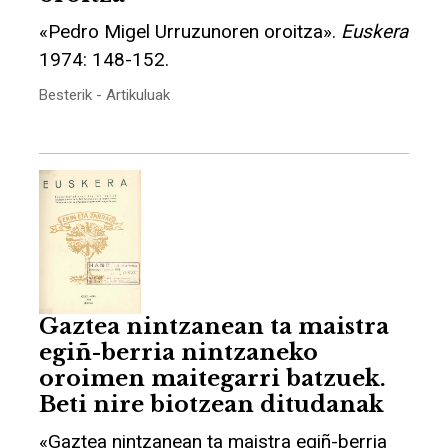
«Pedro Migel Urruzunoren oroitza».
Euskera
1974: 148-152.
Besterik - Artikuluak
Gaztea nintzanean ta maistra
egiñ-berria nintzaneko
oroimen maitegarri batzuek.
Beti nire biotzean ditudanak
«Gaztea nintzanean ta maistra egiñ-berria