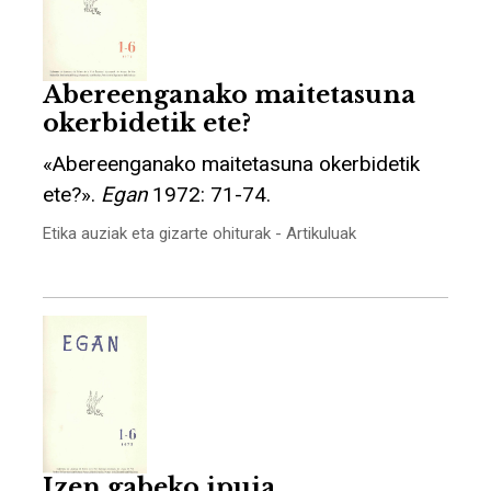
Abereenganako maitetasuna
okerbidetik ete?
«Abereenganako maitetasuna okerbidetik
ete?».
Egan
1972: 71-74.
Etika auziak eta gizarte ohiturak - Artikuluak
Izen gabeko ipuia