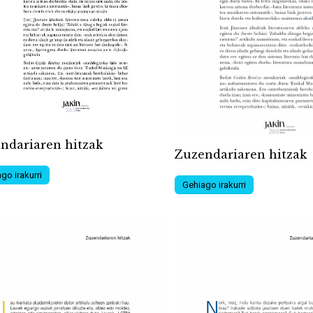
ndariaren hitzak
Zuzendariaren hitzak
go irakurri
Gehiago irakurri