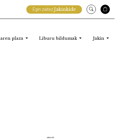
Jakinkide
Egin zaitez
aren plaza
Liburu bildumak
Jakin