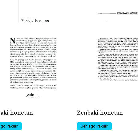
Zenbaki honetan
aki honetan
Gehiago irakurri
go irakurri