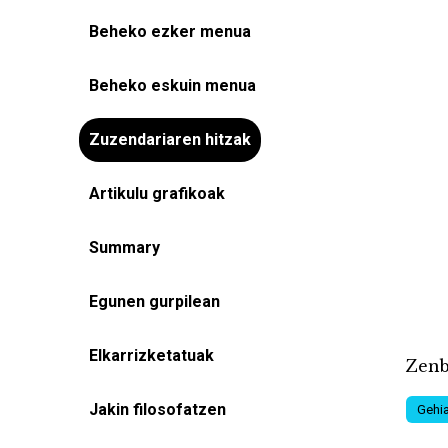
Beheko ezker menua
Beheko eskuin menua
Zuzendariaren hitzak
Artikulu grafikoak
Summary
Egunen gurpilean
Elkarrizketatuak
Zenb
Jakin filosofatzen
Gehia