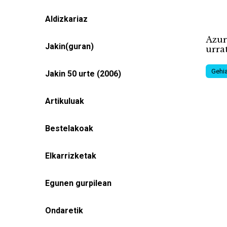
Aldizkariaz
Azur
Jakin(guran)
urra
Gehia
Jakin 50 urte (2006)
Artikuluak
Bestelakoak
Elkarrizketak
Egunen gurpilean
Ondaretik