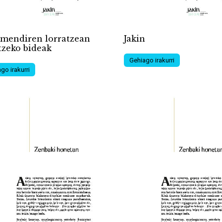
mendiren lorratzean
Jakin
tzeko bideak
Gehiago irakurri
go irakurri