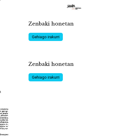
Zenbaki honetan
Gehiago irakurri
Zenbaki honetan
Gehiago irakurri