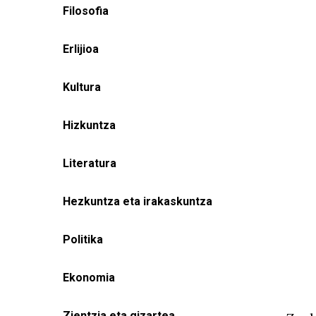
Filosofia
Erlijioa
Kultura
Hizkuntza
Literatura
Hezkuntza eta irakaskuntza
Politika
Ekonomia
Zientzia eta gizartea