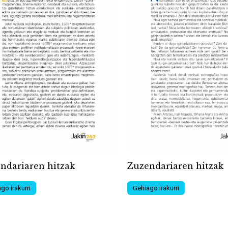
ndariaren hitzak
Zuzendariaren hitzak
go irakurri
Gehiago irakurri