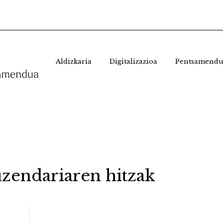
Aldizkaria
Digitalizazioa
Pentsamendu
zendariaren hitzak