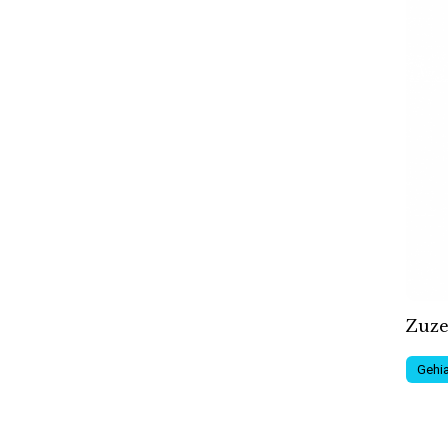
Zuze
Gehia