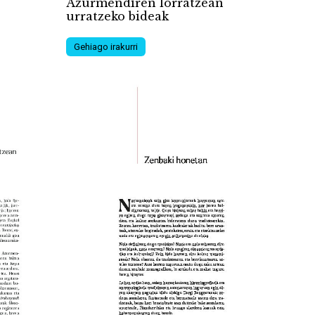
Azurmendiren lorratzean
urratzeko bideak
Gehiago irakurri