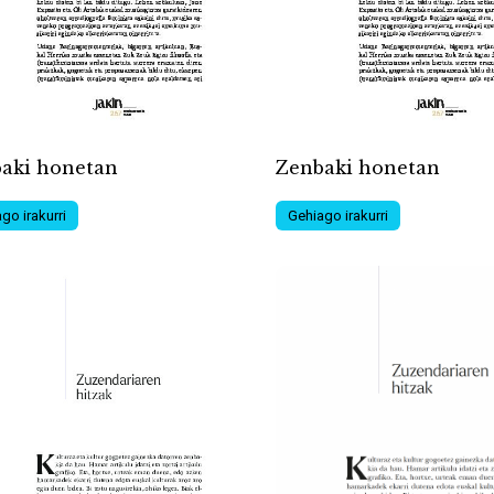
aki honetan
Zenbaki honetan
go irakurri
Gehiago irakurri