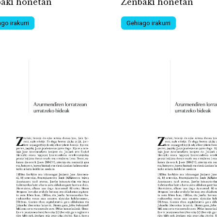
aki honetan
Zenbaki honetan
go irakurri
Gehiago irakurri