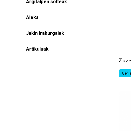
Argitalpen solteak
Aleka
Jakin Irakurgaiak
Artikuluak
Zuze
Gehia