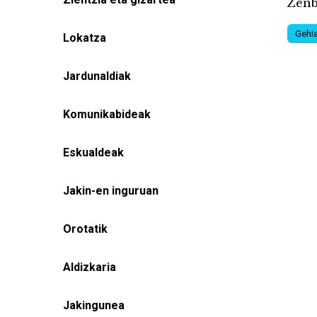
Zenb
Gehia
Lokatza
Jardunaldiak
Komunikabideak
Eskualdeak
Jakin-en inguruan
Orotatik
Aldizkaria
Jakingunea