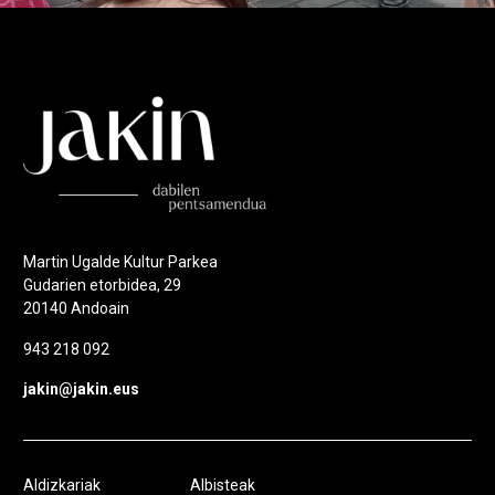
Martin Ugalde Kultur Parkea
Gudarien etorbidea, 29
20140 Andoain
943 218 092
jakin@jakin.eus
Aldizkariak
Albisteak