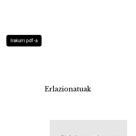
Irakurri pdf-a
Erlazionatuak