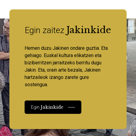
Jakinkide
Egin zaitez
Hemen duzu Jakinen ondare guztia. Eta
gehiago. Euskal kultura elikatzen eta
biziberritzen jarraitzeko berritu dugu
Jakin. Eta, orain arte bezala, Jakinen
hartzaileok izango zarete gure
sostengua.
Jakinkide
Egin