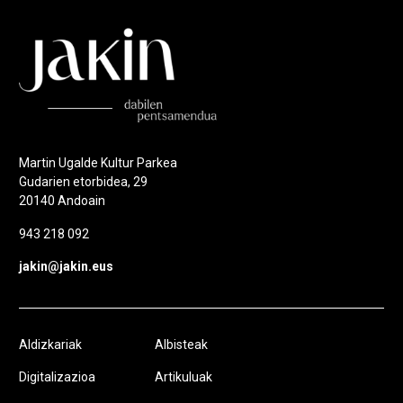
Martin Ugalde Kultur Parkea
Gudarien etorbidea, 29
20140 Andoain
943 218 092
jakin@jakin.eus
Aldizkariak
Albisteak
Digitalizazioa
Artikuluak