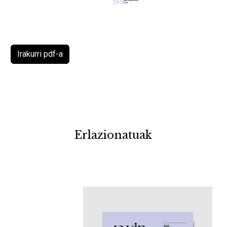
Irakurri pdf-a
Erlazionatuak