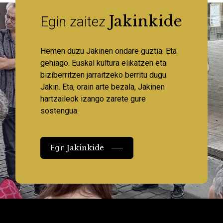
Jakinkide
Egin zaitez
Hemen duzu Jakinen ondare guztia. Eta
gehiago. Euskal kultura elikatzen eta
biziberritzen jarraitzeko berritu dugu
Jakin. Eta, orain arte bezala, Jakinen
hartzaileok izango zarete gure
sostengua.
Jakinkide
Egin