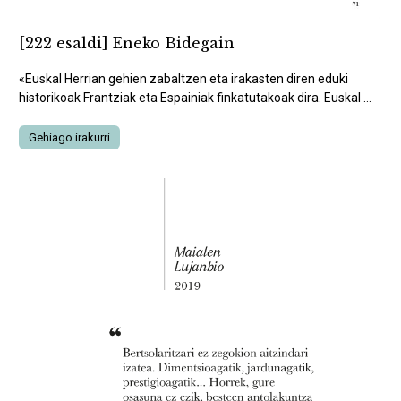
[222 esaldi] Eneko Bidegain
«Euskal Herrian gehien zabaltzen eta irakasten diren eduki
historikoak Frantziak eta Espainiak finkatutakoak dira. Euskal ...
Gehiago irakurri