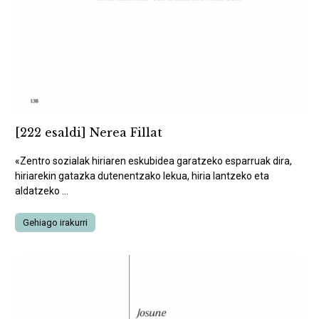
[222 esaldi] Nerea Fillat
«Zentro sozialak hiriaren eskubidea garatzeko esparruak dira,
hiriarekin gatazka dutenentzako lekua, hiria lantzeko eta
aldatzeko ...
Gehiago irakurri