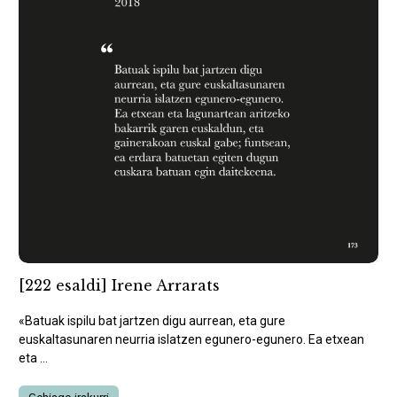
[222 esaldi] Irene Arrarats
«Batuak ispilu bat jartzen digu aurrean, eta gure
euskaltasunaren neurria islatzen egunero-egunero. Ea etxean
eta ...