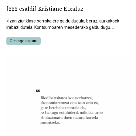
[222 esaldi] Kristiane Etxaluz
«Izan ziur klase borroka ere galdu dugula; beraz, aurkakoek
irabazi dutela. Kontsumoaren mesederako galdu dugu. ...
Gehiago irakurri