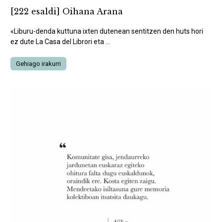
[222 esaldi] Oihana Arana
«Liburu-denda kuttuna ixten dutenean sentitzen den huts hori
ez dute La Casa del Librori eta ...
Gehiago irakurri