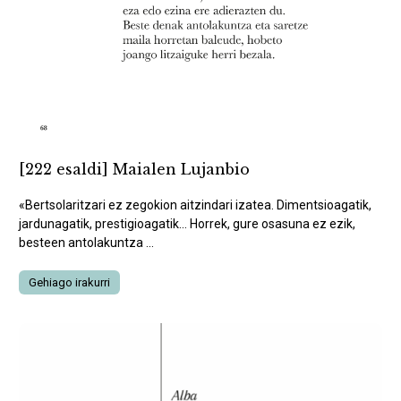
[222 esaldi] Maialen Lujanbio
«Bertsolaritzari ez zegokion aitzindari izatea. Dimentsioagatik,
jardunagatik, prestigioagatik... Horrek, gure osasuna ez ezik,
besteen antolakuntza ...
Gehiago irakurri