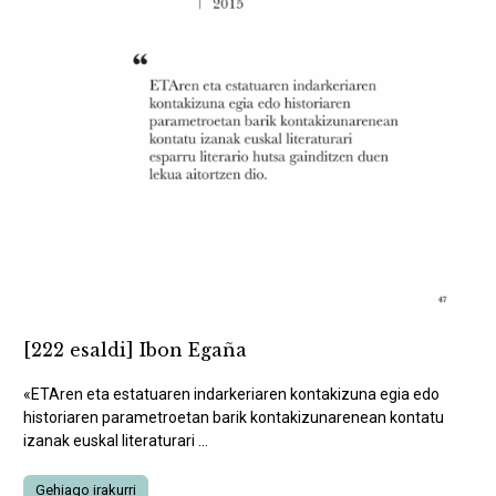
[222 esaldi] Ibon Egaña
«ETAren eta estatuaren indarkeriaren kontakizuna egia edo
historiaren parametroetan barik kontakizunarenean kontatu
izanak euskal literaturari ...
Gehiago irakurri