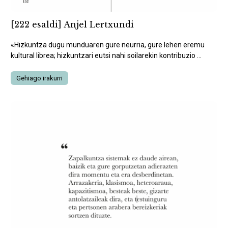
[222 esaldi] Anjel Lertxundi
«Hizkuntza dugu munduaren gure neurria, gure lehen eremu
kultural librea; hizkuntzari eutsi nahi soilarekin kontribuzio ...
Gehiago irakurri