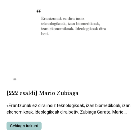
[222 esaldi] Mario Zubiaga
«Erantzunak ez dira inoiz teknologikoak, izan biomedikoak, izan
ekonomikoak. Ideologikoak dira beti». Zubiaga Garate, Mario ...
Gehiago irakurri