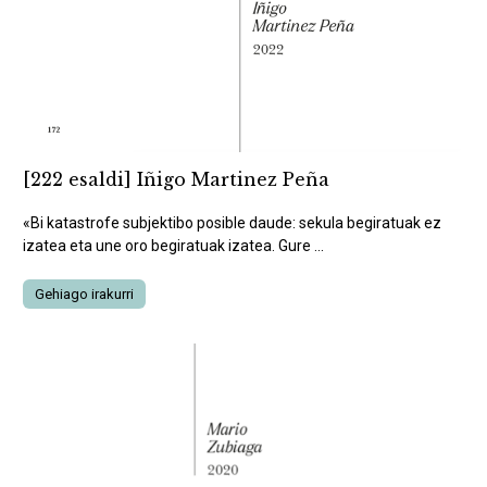
[222 esaldi] Iñigo Martinez Peña
«Bi katastrofe subjektibo posible daude: sekula begiratuak ez
izatea eta une oro begiratuak izatea. Gure ...
Gehiago irakurri