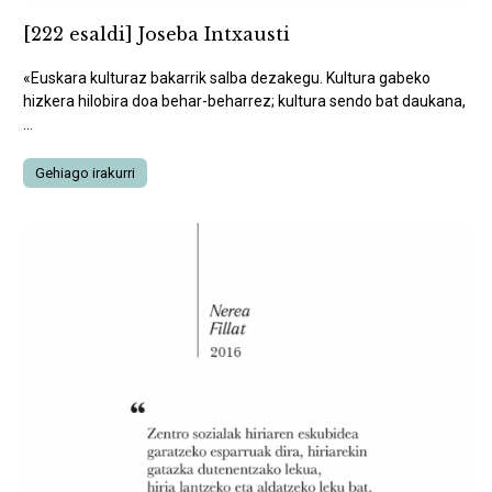
[222 esaldi] Joseba Intxausti
«Euskara kulturaz bakarrik salba dezakegu. Kultura gabeko
hizkera hilobira doa behar-beharrez; kultura sendo bat daukana,
...
Gehiago irakurri