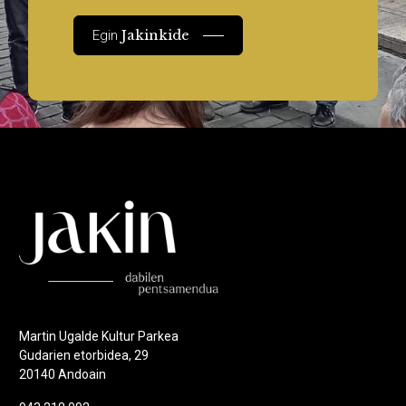
Jakinkide
Egin
Martin Ugalde Kultur Parkea
Gudarien etorbidea, 29
20140 Andoain