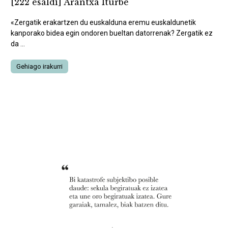
[222 esaldi] Arantxa Iturbe
«Zergatik erakartzen du euskalduna eremu euskaldunetik
kanporako bidea egin ondoren bueltan datorrenak? Zergatik ez
da ...
Gehiago irakurri