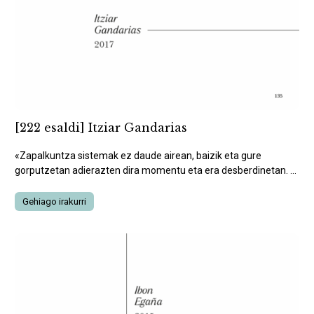
[222 esaldi] Itziar Gandarias
«Zapalkuntza sistemak ez daude airean, baizik eta gure
gorputzetan adierazten dira momentu eta era desberdinetan. ...
Gehiago irakurri