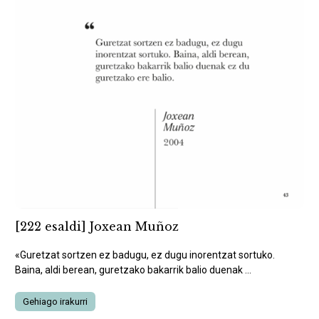
[222 esaldi] Joxean Muñoz
«Guretzat sortzen ez badugu, ez dugu inorentzat sortuko.
Baina, aldi berean, guretzako bakarrik balio duenak ...
Gehiago irakurri