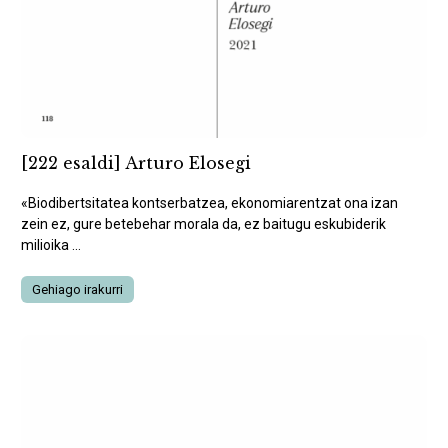
[222 esaldi] Arturo Elosegi
«Biodibertsitatea kontserbatzea, ekonomiarentzat ona izan
zein ez, gure betebehar morala da, ez baitugu eskubiderik
milioika ...
Gehiago irakurri