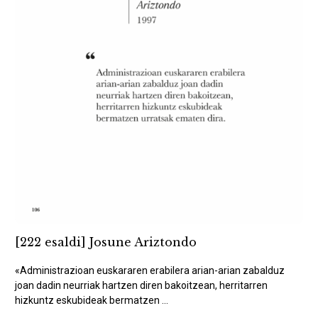
[222 esaldi] Josune Ariztondo
«Administrazioan euskararen erabilera arian-arian zabalduz
joan dadin neurriak hartzen diren bakoitzean, herritarren
hizkuntz eskubideak bermatzen ...