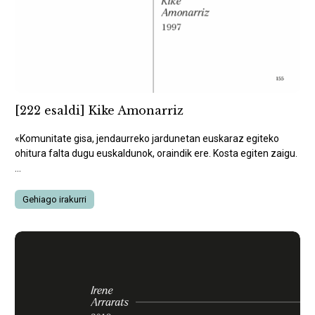
[222 esaldi] Kike Amonarriz
«Komunitate gisa, jendaurreko jardunetan euskaraz egiteko
ohitura falta dugu euskaldunok, oraindik ere. Kosta egiten zaigu.
...
Gehiago irakurri