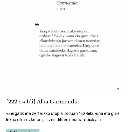
[222 esaldi] Alba Garmendia
«Zergatik eta zertarako utopia, orduan? Ez-leku-ona eta gure
lekua elkarrizketan jartzen dituen neurrian, biak ala ...