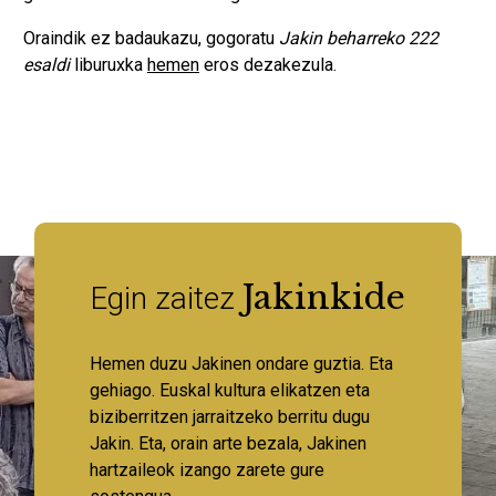
Oraindik ez badaukazu, gogoratu
Jakin beharreko 222
esaldi
liburuxka
hemen
eros dezakezula.
Jakinkide
Egin zaitez
Hemen duzu Jakinen ondare guztia. Eta
gehiago. Euskal kultura elikatzen eta
biziberritzen jarraitzeko berritu dugu
Jakin. Eta, orain arte bezala, Jakinen
hartzaileok izango zarete gure