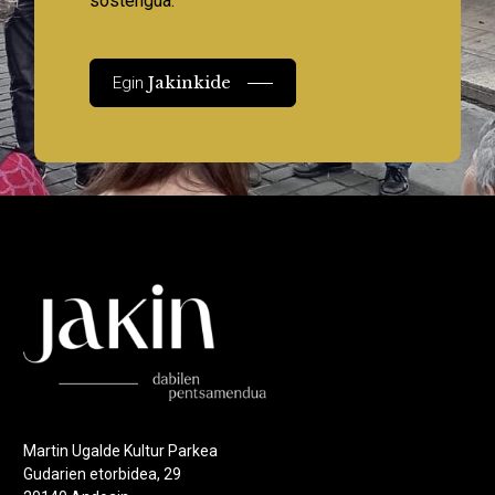
sostengua.
Jakinkide
Egin
Martin Ugalde Kultur Parkea
Gudarien etorbidea, 29