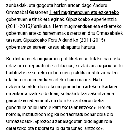
zenbakiak, eta gogoeta horien artean dago Andere
Ormazabal Gastonen
‘Herri mugimenduen eta ezkerreko
gobernuen ezinak eta eginak. Gipuzkoako esperientzia
(2011-2015
)’
artikulua. Herri mugimenduen eta ezkerreko
gobernuen arteko harremanak aztertzen ditu Ormazabalek
testuan, Gipuzkoako Foru Aldundiko (2011-2015)
gobernantza sareen kasua abiapuntu hartuta.
Berdintasun eta ingurumen politiketan sortutako sare eta
erlazioei erreparatu die artikuluan, «eztabaida ugari» sortu
baitituzte ezkerreko gobernuen praktika instituzionalen
eta herri mugimenduen arteko harremanek. Hala,
ezkerreko alderdien eta mugimenduen arteko elkarlana
emankorra izateko bidean, solaskidetza sakontzearen
garrantzia nabarmentzen du: «Ez da itxaron behar
gobernura heldu arte elkarrizketa abiatzeko». Horiek
horrela, instituzioen logika berrasmatu behar dela dio
Ormazabalek, «prozesu zabalagoetan bidelagun rola
garatzeko eta bideratzaile gaitasunak lantzeko».