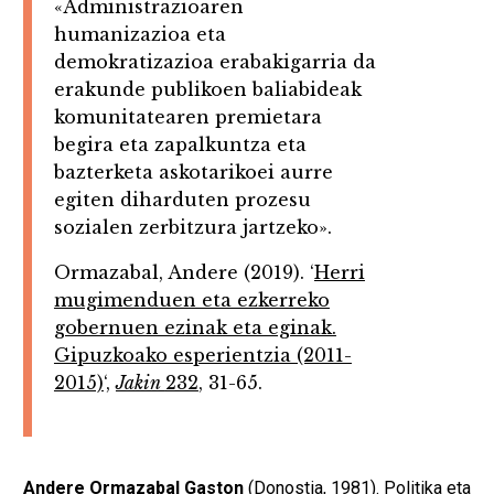
«Administrazioaren
humanizazioa eta
demokratizazioa erabakigarria da
erakunde publikoen baliabideak
komunitatearen premietara
begira eta zapalkuntza eta
bazterketa askotarikoei aurre
egiten diharduten prozesu
sozialen zerbitzura jartzeko».
Ormazabal, Andere (2019). ‘
Herri
mugimenduen eta ezkerreko
gobernuen ezinak eta eginak.
Gipuzkoako esperientzia (2011-
2015)
‘,
Jakin
232
, 31-65.
Andere Ormazabal Gaston
(Donostia, 1981). Politika eta