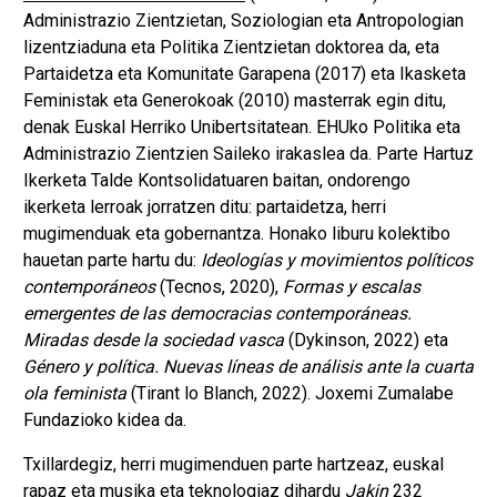
Administrazio Zientzietan, Soziologian eta Antropologian
lizentziaduna eta Politika Zientzietan doktorea da, eta
Partaidetza eta Komunitate Garapena (2017) eta Ikasketa
Feministak eta Generokoak (2010) masterrak egin ditu,
denak Euskal Herriko Unibertsitatean. EHUko Politika eta
Administrazio Zientzien Saileko irakaslea da. Parte Hartuz
Ikerketa Talde Kontsolidatuaren baitan, ondorengo
ikerketa lerroak jorratzen ditu: partaidetza, herri
mugimenduak eta gobernantza. Honako liburu kolektibo
hauetan parte hartu du:
Ideologías y movimientos políticos
contemporáneos
(Tecnos, 2020),
Formas y escalas
emergentes de las democracias contemporáneas.
Miradas desde la sociedad vasca
(Dykinson, 2022) eta
Género y política. Nuevas líneas de análisis ante la cuarta
ola feminista
(Tirant lo Blanch, 2022). Joxemi Zumalabe
Fundazioko kidea da.
Txillardegiz, herri mugimenduen parte hartzeaz, euskal
rapaz eta musika eta teknologiaz dihardu
Jakin
232