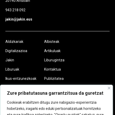
20140 Andoain
943 218 092
jakin@jakin.eus
Aldizkariak
Albisteak
Digitalizazioa
Artikuluak
Jakin
Liburugintza
Liburuak
Kontaktua
Ikus-entzunezkoak
Publizitatea
Podcastak
Egin zaitez
Zure pribatutasuna garrantzitsua da guretzat
Jakinkide
Cookieak erabiltzen ditugu zure nabigazio-esperientzia
hobetzeko, iragarki edo eduki pertsonalizatuak hornitzeko
eta gure trafikoa aztertzeko. "Onartu guztiak" sakatuz, gure