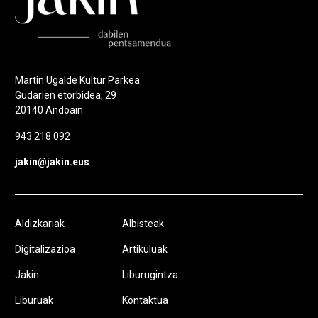
Martin Ugalde Kultur Parkea
Gudarien etorbidea, 29
20140 Andoain
943 218 092
jakin@jakin.eus
Aldizkariak
Albisteak
Digitalizazioa
Artikuluak
Jakin
Liburugintza
Liburuak
Kontaktua