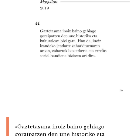
«Gaztetasuna inoiz baino gehiago
goraipatzen den une historiko eta