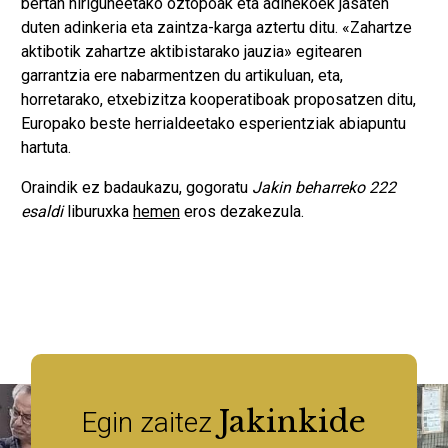
bertan hiriguneetako oztopoak eta adinekoek jasaten
duten adinkeria eta zaintza-karga aztertu ditu. «Zahartze
aktibotik zahartze aktibistarako jauzia» egitearen
garrantzia ere nabarmentzen du artikuluan, eta,
horretarako, etxebizitza kooperatiboak proposatzen ditu,
Europako beste herrialdeetako esperientziak abiapuntu
hartuta.
Oraindik ez badaukazu, gogoratu
Jakin beharreko 222
esaldi
liburuxka
hemen
eros dezakezula.
Jakinkide
Egin zaitez