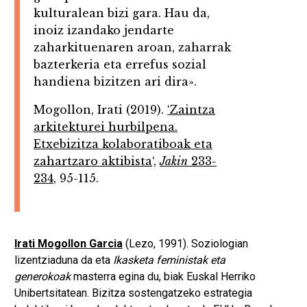
kulturalean bizi gara. Hau da,
inoiz izandako jendarte
zaharkituenaren aroan, zaharrak
bazterkeria eta errefus sozial
handiena bizitzen ari dira».
Mogollon, Irati (2019).
‘Zaintza
arkitekturei hurbilpena.
Etxebizitza kolaboratiboak eta
zahartzaro aktibista
‘,
Jakin
233-
234
, 95-115.
Irati Mogollon Garcia
(Lezo, 1991). Soziologian
lizentziaduna da eta
Ikasketa feministak eta
generokoak
masterra egina du, biak Euskal Herriko
Unibertsitatean. Bizitza sostengatzeko estrategia