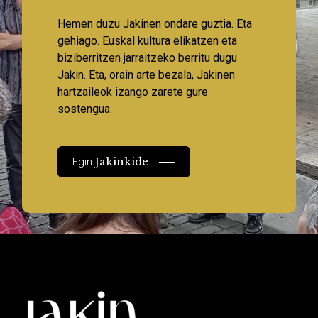
Hemen duzu Jakinen ondare guztia. Eta
gehiago. Euskal kultura elikatzen eta
biziberritzen jarraitzeko berritu dugu
Jakin. Eta, orain arte bezala, Jakinen
hartzaileok izango zarete gure
sostengua.
Jakinkide
Egin