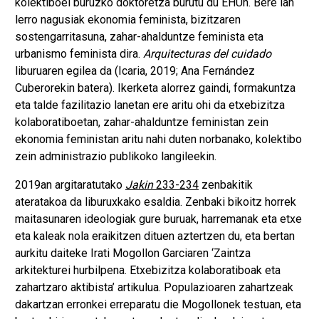
kolektiboei buruzko doktoretza burutu du EHUn. Bere lan
lerro nagusiak ekonomia feminista, bizitzaren
sostengarritasuna, zahar-ahalduntze feminista eta
urbanismo feminista dira.
Arquitecturas del cuidado
liburuaren egilea da (Icaria, 2019; Ana Fernández
Cuberorekin batera). Ikerketa alorrez gaindi, formakuntza
eta talde fazilitazio lanetan ere aritu ohi da etxebizitza
kolaboratiboetan, zahar-ahalduntze feministan zein
ekonomia feministan aritu nahi duten norbanako, kolektibo
zein administrazio publikoko langileekin.
2019an argitaratutako
Jakin
233-234
zenbakitik
ateratakoa da liburuxkako esaldia. Zenbaki bikoitz horrek
maitasunaren ideologiak gure buruak, harremanak eta etxe
eta kaleak nola eraikitzen dituen aztertzen du, eta bertan
aurkitu daiteke Irati Mogollon Garciaren ‘Zaintza
arkitekturei hurbilpena. Etxebizitza kolaboratiboak eta
zahartzaro aktibista’ artikulua. Populazioaren zahartzeak
dakartzan erronkei erreparatu die Mogollonek testuan, eta