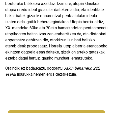
besterako bilakaera azalduz. Izan ere, utopia klasikoa
utopia eredu ideal gisa uler daitekeela dio, eta identitate
bakar batek gizarte osoarentzat pentsatutako ideala
izaten dela; goitik behera egindakoa. Utopia berria, aldiz,
XX. mendeko 60ko eta 70eko hamarkadetan pentsamendu
utopikoaren baitan izan zen eraberritzea da, eta distopiari
esperantza gehitzen dio, etorkizun ilun bati balizko
aterabideak proposatuz. Horrela, utopia berria etengabeko
ekintzan dagoela esan daiteke, gizakion arteko gatazkak
eztabaidagai hartuz, gaurko munduari erantzuteko.
Oraindik ez badaukazu, gogoratu
Jakin beharreko 222
esaldi
liburuxka
hemen
eros dezakezula.