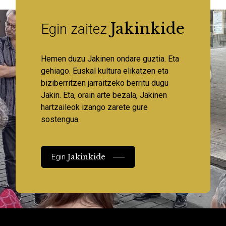
Jakinkide
Egin zaitez
Hemen duzu Jakinen ondare guztia. Eta
gehiago. Euskal kultura elikatzen eta
biziberritzen jarraitzeko berritu dugu
Jakin. Eta, orain arte bezala, Jakinen
hartzaileok izango zarete gure
sostengua.
Jakinkide
Egin