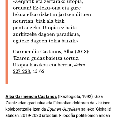
«Zergatik eta zertarako utopia,
orduan? Ez-leku-ona eta gure
lekua elkarrizketan jartzen dituen
neurrian, biak ala biak
pentsatzeko. Utopia ez baita
aurkitzeke dagoen paradisua,
egiteke dagoen tokia baizik.»
Garmendia Castaños, Alba (2018):
‘
Ezaren gudaz baietza sortuz.
Utopia klasikoa eta berria
‘,
Jakin
227-228
, 45-62.
Alba Garmendia Castaños
(Ikaztegieta, 1992). Giza
Zientzietan graduatua eta Filosofian doktorea da. Jakinen
kolaboratzaile izan da
Egunen Gurpilean
saileko ‘Glokalia’
atalean, 2019-2020 urteetan. Filosofia politikoaren arloan