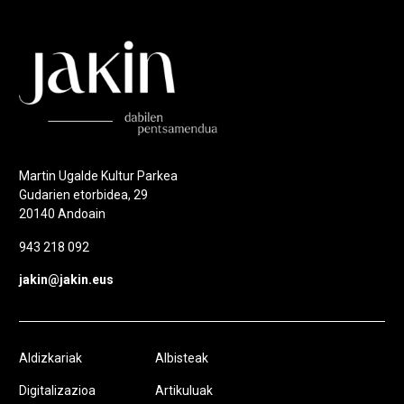
Martin Ugalde Kultur Parkea
Gudarien etorbidea, 29
20140 Andoain
943 218 092
jakin@jakin.eus
Aldizkariak
Albisteak
Digitalizazioa
Artikuluak