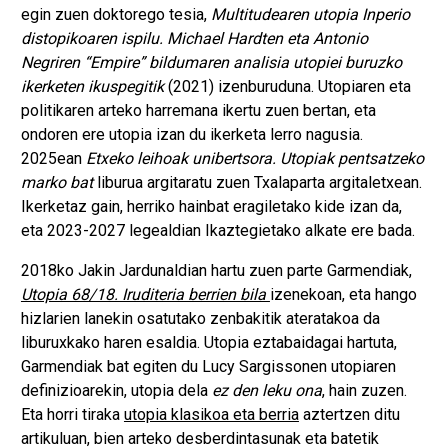
egin zuen doktorego tesia,
Multitudearen utopia Inperio
distopikoaren ispilu. Michael Hardten eta Antonio
Negriren “Empire” bildumaren analisia utopiei buruzko
ikerketen ikuspegitik
(2021) izenburuduna. Utopiaren eta
politikaren arteko harremana ikertu zuen bertan, eta
ondoren ere utopia izan du ikerketa lerro nagusia.
2025ean
Etxeko leihoak unibertsora. Utopiak pentsatzeko
marko bat
liburua argitaratu zuen Txalaparta argitaletxean.
Ikerketaz gain, herriko hainbat eragiletako kide izan da,
eta 2023-2027 legealdian Ikaztegietako alkate ere bada.
2018ko Jakin Jardunaldian hartu zuen parte Garmendiak,
Utopia 68/18. Iruditeria berrien bila
izenekoan, eta hango
hizlarien lanekin osatutako zenbakitik ateratakoa da
liburuxkako haren esaldia. Utopia eztabaidagai hartuta,
Garmendiak bat egiten du Lucy Sargissonen utopiaren
definizioarekin, utopia dela
ez den leku ona
, hain zuzen.
Eta horri tiraka
utopia klasikoa eta berria
aztertzen ditu
artikuluan, bien arteko desberdintasunak eta batetik